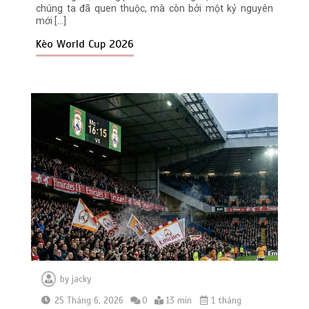
chúng ta đã quen thuộc, mà còn bởi một kỷ nguyên
mới […]
Kèo World Cup 2026
by
jacky
25 Tháng 6, 2026
0
13 min
1 tháng