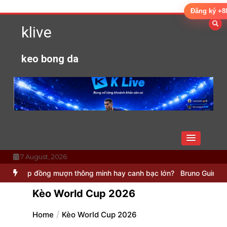
Skip
Đăng ký +8
to
klive
content
keo bong da
7 August, 2026
n thông minh hay canh bạc lớn?
Bruno Guimaraes: Mảnh ghép cuối 
Kèo World Cup 2026
Home
Kèo World Cup 2026