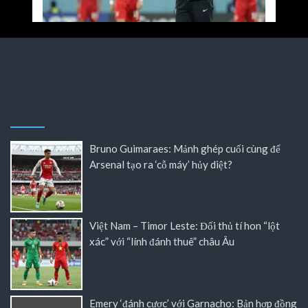
Bruno Guimaraes: Mảnh ghép cuối cùng để
Arsenal tạo ra ‘cỗ máy’ hủy diệt?
Việt Nam – Timor Leste: Đối thủ tí hon “lột
xác” với “lính đánh thuê” châu Âu
Emery ‘đánh cược’ với Garnacho: Bản hợp đồng