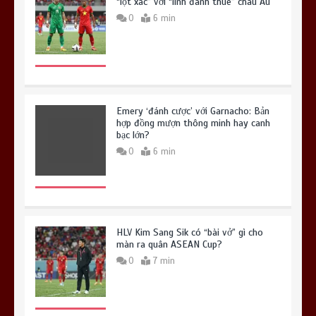
“lột xác” với “lính đánh thuê” châu Âu
0
6 min
Emery ‘đánh cược’ với Garnacho: Bản
hợp đồng mượn thông minh hay canh
bạc lớn?
0
6 min
HLV Kim Sang Sik có “bài vở” gì cho
màn ra quân ASEAN Cup?
0
7 min