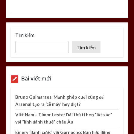
Tìm kiếm
Tìm kiếm
Bài viết mới
Bruno Guimaraes: Mảnh ghép cuối cùng để
Arsenal tạo ra ‘cỗ máy’ hủy diệt?
Việt Nam – Timor Leste: Đối thủ tí hon “lột xác”
với “lính đánh thuê” châu Âu
Emery ‘đánh cược’ với Garnacho: Bản hợp đồng