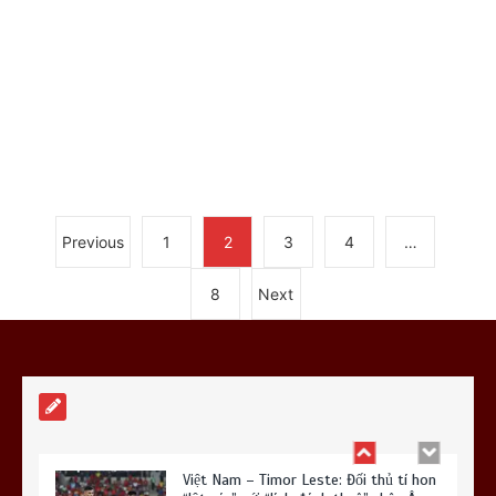
HLV Kim Sang Sik có “bài vở” gì cho
màn ra quân ASEAN Cup?
0
7 min
Previous
1
2
3
4
…
Bruno Guimaraes: Mảnh ghép cuối cùng
8
Next
để Arsenal tạo ra ‘cỗ máy’ hủy diệt?
0
7 min
Việt Nam – Timor Leste: Đối thủ tí hon