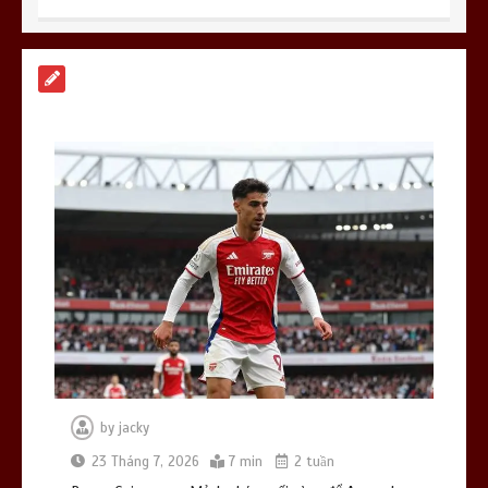
Bruno Guimaraes: Mảnh ghép cuối cùng
để Arsenal tạo ra ‘cỗ máy’ hủy diệt?
0
7 min
Việt Nam – Timor Leste: Đối thủ tí hon
“lột xác” với “lính đánh thuê” châu Âu
0
6 min
by
jacky
Emery ‘đánh cược’ với Garnacho: Bản
hợp đồng mượn thông minh hay canh
23 Tháng 7, 2026
7 min
2 tuần
bạc lớn?