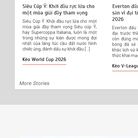
cho màn ra quân ASEAN Cup?
Siêu Cúp Ý: Khởi đầu rực lửa cho
Everton đấu
một mùa giải đầy tham vọng
sản vĩ đại 
22 Tháng 7, 2026
7 min
2 tuần
2026
Siêu Cúp Ý: Khởi đầu rực lửa cho một
mùa giải đầy tham vọng Siêu cúp Ý,
Everton đấu v
hay Supercoppa Italiana, luôn là một
đại trước t
Hình xăm “chất chơi” của tuyển
5
trong những sự kiện được mong đợi
còn đúng mộ
Việt Nam: Phong cách hay tín
nhất của làng túc cầu đất nước hình
bóng đá sẽ 
hiệu của sự tự tin?
chiếc ủng, đánh dấu sự khởi đầu […]
khắc lịch sử
thức khai mạc
21 Tháng 7, 2026
5 min
3 tuần
Kèo World Cup 2026
Kèo V-Leag
More Stories