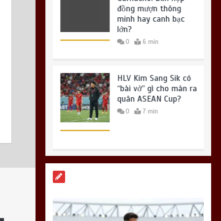
đồng mượn thông
Việt Nam – Timor Leste: Đối thủ tí
minh hay canh bạc
hon “lột xác” với “lính đánh thuê”
lớn?
châu Âu
0
6 min
23 Tháng 7, 2026
0
HLV Kim Sang Sik có
“bài vở” gì cho màn ra
quân ASEAN Cup?
0
7 min
Bruno Guimaraes:
Mảnh ghép cuối cùng
để Arsenal tạo ra ‘cỗ
máy’ hủy diệt?
0
7 min