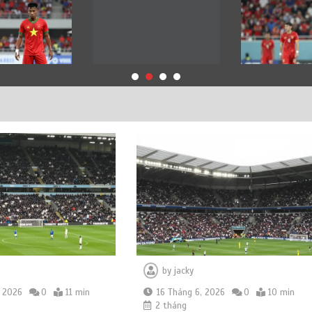
by
jacky
, 2026
0
11 min
16 Tháng 6, 2026
0
10 min
2 tháng