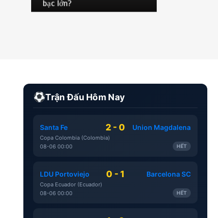
bạc lớn?
Trận Đấu Hôm Nay
2 - 0
Santa Fe
Union Magdalena
Copa Colombia (Colombia)
08-06 00:00
HẾT
0 - 1
LDU Portoviejo
Barcelona SC
Copa Ecuador (Ecuador)
08-06 00:00
HẾT