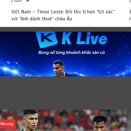
2 tuần
2
Việt Nam – Timor Leste: Đối thủ tí hon “lột xác”
với “lính đánh thuê” châu Âu
Chuyển Nhượng