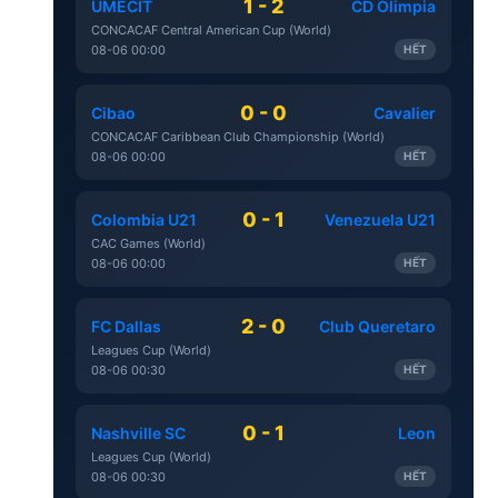
1 - 2
UMECIT
CD Olimpia
CONCACAF Central American Cup (World)
08-06 00:00
HẾT
0 - 0
Cibao
Cavalier
CONCACAF Caribbean Club Championship (World)
08-06 00:00
HẾT
0 - 1
Colombia U21
Venezuela U21
CAC Games (World)
08-06 00:00
HẾT
2 - 0
FC Dallas
Club Queretaro
Leagues Cup (World)
08-06 00:30
HẾT
0 - 1
Nashville SC
Leon
Leagues Cup (World)
08-06 00:30
HẾT