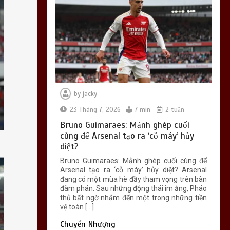
Việt Nam – Timor
Leste: Đối thủ tí hon
“lột xác” với “lính
đánh thuê” châu Âu
0
6 min
by
jacky
23 Tháng 7, 2026
7 min
2 tuần
Bruno Guimaraes: Mảnh ghép cuối
Emery ‘đánh cược’ với
cùng để Arsenal tạo ra ‘cỗ máy’ hủy
Garnacho: Bản hợp
diệt?
đồng mượn thông
Bruno Guimaraes: Mảnh ghép cuối cùng để
minh hay canh bạc
Arsenal tạo ra ‘cỗ máy’ hủy diệt? Arsenal
lớn?
đang có một mùa hè đầy tham vọng trên bàn
đàm phán. Sau những động thái im ắng, Pháo
0
6 min
thủ bất ngờ nhắm đến một trong những tiền
vệ toàn […]
Chuyển Nhượng