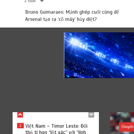
2 tuần
22 Tháng 7, 2026
7 min
2 tuần
Bruno Guimaraes: Mảnh ghép cuối cùng để
Arsenal tạo ra ‘cỗ máy’ hủy diệt?
Hình xăm “chất chơi” của tuyển
5
Việt Nam: Phong cách hay tín
hiệu của sự tự tin?
21 Tháng 7, 2026
5 min
3 tuần
Man City âm thầm xây dựng đế
6
chế tương lai: Bouaddi và
những viên ngọc thô
21 Tháng 7, 2026
7 min
3 tuần
Bruno Guimaraes: Mảnh ghép
1
cuối cùng để Arsenal tạo ra ‘cỗ
máy’ hủy diệt?
23 Tháng 7, 2026
7 min
2 tuần
Việt Nam – Timor Leste: Đối
2
thủ tí hon “lột xác” với “lính