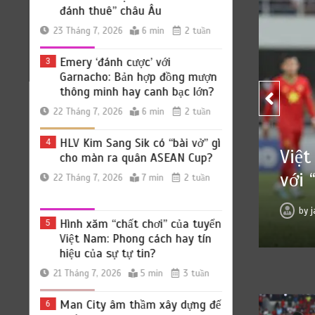
đánh thuê” châu Âu
23 Tháng 7, 2026
6 min
2 tuần
Emery ‘đánh cược’ với
3
Garnacho: Bản hợp đồng mượn
thông minh hay canh bạc lớn?
22 Tháng 7, 2026
6 min
2 tuần
HLV Kim Sang Sik có “bài vở” gì
4
este: Đối thủ tí hon “lột xác”
cho màn ra quân ASEAN Cup?
uê” châu Âu
22 Tháng 7, 2026
7 min
2 tuần
j
0
6 min
2 tuần
Hình xăm “chất chơi” của tuyển
5
Việt Nam: Phong cách hay tín
hiệu của sự tự tin?
21 Tháng 7, 2026
5 min
3 tuần
Man City âm thầm xây dựng đế
6