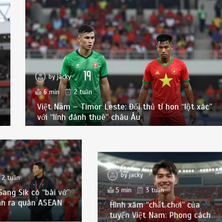
by
jacky
6 min
2 tuần
Việt Nam – Timor Leste: Đối thủ tí hon “lột xác”
với “lính đánh thuê” châu Âu
by
jacky
2 tuần
5 min
3 tuần
ang Sik có “bài vở”
àn ra quân ASEAN
Hình xăm “chất chơi” của
tuyển Việt Nam: Phong cách