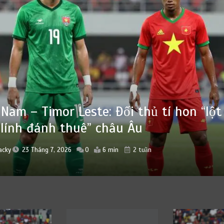
acky
22 Tháng 7, 2026
0
6 min