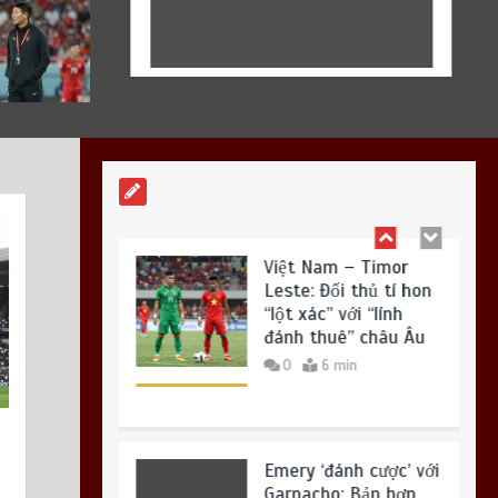
Bruno Guimaraes:
Mảnh ghép cuối cùng
để Arsenal tạo ra ‘cỗ
Bruno Guimaraes: Mảnh ghép cuối
máy’ hủy diệt?
cùng để Arsenal tạo ra ‘cỗ máy’
hủy diệt?
0
7 min
23 Tháng 7, 2026
0
Việt Nam – Timor
Leste: Đối thủ tí hon
“lột xác” với “lính
đánh thuê” châu Âu
0
6 min
Emery ‘đánh cược’ với
Garnacho: Bản hợp