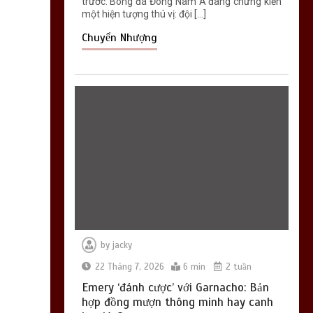
trước. Bóng đá Đông Nam Á đang chứng kiến
một hiện tượng thú vị: đội […]
Chuyển Nhượng
by
jacky
22 Tháng 7, 2026
6 min
2 tuần
Emery ‘đánh cược’ với Garnacho: Bản
hợp đồng mượn thông minh hay canh