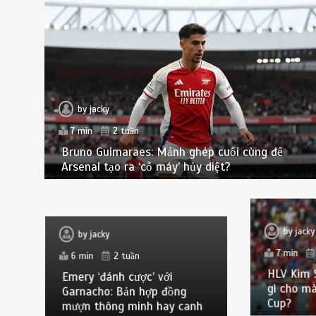
by
jacky
7 min
2 tuần
Bruno Guimaraes: Mảnh ghép cuối cùng để
Arsenal tạo ra ‘cỗ máy’ hủy diệt?
by
jacky
by
jacky
7 min
6 min
2 tuần
HLV Kim S
Emery ‘đánh cược’ với
gì cho m
Garnacho: Bản hợp đồng
Cup?
mượn thông minh hay canh