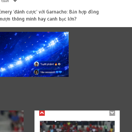
 tuần
Emery ‘đánh cược’ với Garnacho: Bản hợp đồng
mượn thông minh hay canh bạc lớn?
Việt Nam – Timor Leste: Đối thủ tí
hon “lột xác” với “lính đánh thuê”
châu Âu
23 Tháng 7, 2026
0
Việt Nam – Timor
Leste: Đối thủ tí hon
Chuyển Nhượng
“lột xác” với “lính