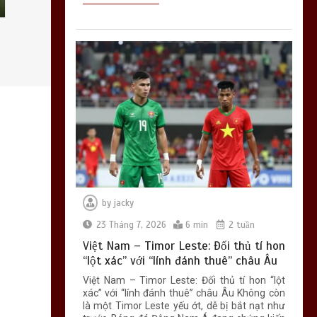
by
jacky
23 Tháng 7, 2026
6 min
2 tuần
Việt Nam – Timor Leste: Đối thủ tí hon
“lột xác” với “lính đánh thuê” châu Âu
Việt Nam – Timor Leste: Đối thủ tí hon “lột
xác” với “lính đánh thuê” châu Âu Không còn
là một Timor Leste yếu ớt, dễ bị bắt nạt như