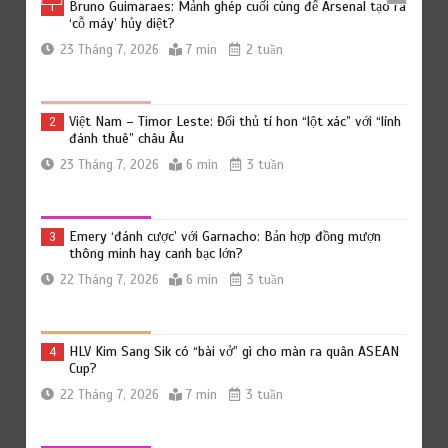
Bruno Guimaraes: Mảnh ghép cuối cùng để Arsenal tạo ra
1
‘cỗ máy’ hủy diệt?
23 Tháng 7, 2026
7 min
2 tuần
Việt Nam – Timor Leste: Đối thủ tí hon “lột xác” với “lính
2
đánh thuê” châu Âu
23 Tháng 7, 2026
6 min
3 tuần
Emery ‘đánh cược’ với Garnacho: Bản hợp đồng mượn
3
thông minh hay canh bạc lớn?
22 Tháng 7, 2026
6 min
3 tuần
HLV Kim Sang Sik có “bài vở” gì cho màn ra quân ASEAN
4
Cup?
22 Tháng 7, 2026
7 min
3 tuần