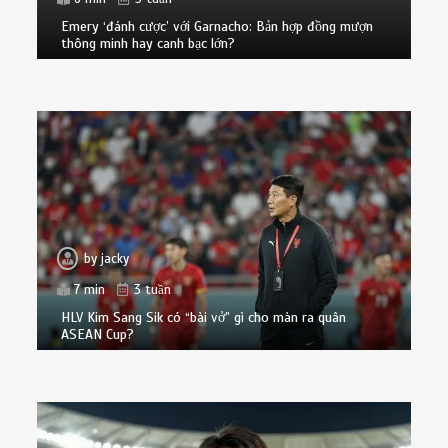
Emery ‘đánh cược’ với Garnacho: Bản hợp đồng mượn
thông minh hay canh bạc lớn?
by
jacky
7 min
3 tuần
HLV Kim Sang Sik có “bài vở” gì cho màn ra quân
ASEAN Cup?