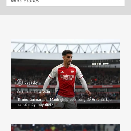
More Stories
by
jacky
7 min
2 tuần
Bruno Guimaraes: Mảnh ghép cuối cùng để Arsenal tạo
ra ‘cỗ máy’ hủy diệt?