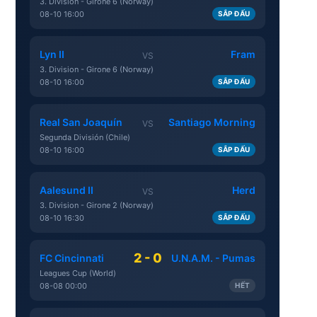
3. Division - Girone 6 (Norway)
08-10 16:00
SẮP ĐẤU
Lyn II
Fram
VS
3. Division - Girone 6 (Norway)
08-10 16:00
SẮP ĐẤU
Real San Joaquín
Santiago Morning
VS
Segunda División (Chile)
08-10 16:00
SẮP ĐẤU
Aalesund II
Herd
VS
3. Division - Girone 2 (Norway)
08-10 16:30
SẮP ĐẤU
2 - 0
FC Cincinnati
U.N.A.M. - Pumas
Leagues Cup (World)
08-08 00:00
HẾT