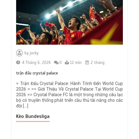
Việt Nam – Timor Leste: Đối thủ tí hon
“lột xác” với “lính đánh thuê” châu Âu
by
jacky
0
6 min
4 Tháng 6, 2026
0
12 min
2 tháng
trận đấu crystal palace
= Trận Đấu Crystal Palace: Hành Trình Đến World Cup
2026 = == Giới Thiệu Về Crystal Palace Tại World Cup
2026 == Crystal Palace FC là một trong những câu lạc
Emery ‘đánh cược’ với Garnacho: Bản
bộ có truyền thống phát triển cầu thủ tài năng cho các
hợp đồng mượn thông minh hay canh
đội […]
bạc lớn?
Kèo Bundesliga
0
6 min