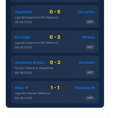
0 - 5
Tepatitlán
CA La Paz
Liga de Expansión MX (Mexico)
08-08 01:00
HẾT
0 - 3
Durango
Piratas
Liga de Expansión MX (Mexico)
08-08 01:00
HẾT
0 - 2
Juventud Antoniana
Alvarado
Torneo Federal A (Argentina)
08-08 01:00
HẾT
1 - 1
Atlas W
Pachuca W
Liga MX Femenil (Mexico)
08-08 01:06
HẾT