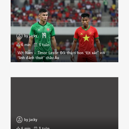
by
jacky
6 min
3 tuần
Việt Nam – Timor Leste: Đối thủ tí hon “lột xác” với
“lính đánh thuê” châu Âu
by
jacky
6 min
3 tuần