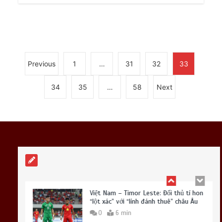
HLV Kim Sang Sik có “bài vở” gì cho
màn ra quân ASEAN Cup?
0
7 min
Previous
1
…
31
32
33
34
35
…
58
Next
Bruno Guimaraes: Mảnh ghép cuối cùng
để Arsenal tạo ra ‘cỗ máy’ hủy diệt?
0
7 min
x
x
Việt Nam – Timor Leste: Đối thủ tí hon
“lột xác” với “lính đánh thuê” châu Âu
0
6 min