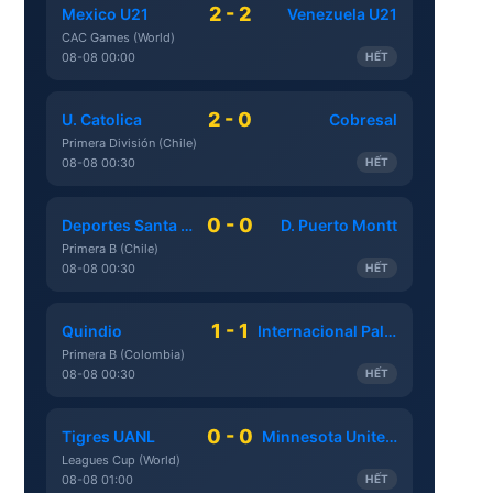
2 - 2
Mexico U21
Venezuela U21
CAC Games (World)
08-08 00:00
HẾT
2 - 0
U. Catolica
Cobresal
Primera División (Chile)
08-08 00:30
HẾT
0 - 0
Deportes Santa Cruz
D. Puerto Montt
Primera B (Chile)
08-08 00:30
HẾT
1 - 1
Quindio
Internacional Palmira
Primera B (Colombia)
08-08 00:30
HẾT
0 - 0
Tigres UANL
Minnesota United FC
Leagues Cup (World)
08-08 01:00
HẾT