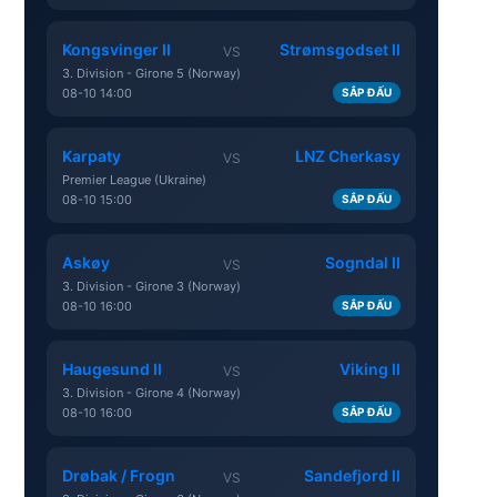
Kongsvinger II
Strømsgodset II
VS
3. Division - Girone 5 (Norway)
08-10 14:00
SẮP ĐẤU
Karpaty
LNZ Cherkasy
VS
Premier League (Ukraine)
08-10 15:00
SẮP ĐẤU
Askøy
Sogndal II
VS
3. Division - Girone 3 (Norway)
08-10 16:00
SẮP ĐẤU
Haugesund II
Viking II
VS
3. Division - Girone 4 (Norway)
08-10 16:00
SẮP ĐẤU
Drøbak / Frogn
Sandefjord II
VS