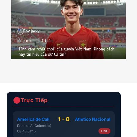
by
jacky
5 min
3 tuần
Hình xăm “chất chơi” của tuyển Việt Nam: Phong cách
hay tín hiệu của sự tự tin?
Trực Tiếp
1 - 0
America de Cali
Atletico Nacional
Primera A (Colombia)
08-10 01:15
LIVE