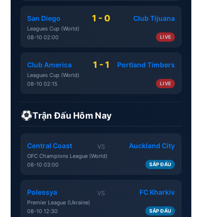
1 - 0
San Diego
Club Tijuana
Leagues Cup (World)
08-10 02:00
LIVE
1 - 1
Club America
Portland Timbers
Leagues Cup (World)
08-10 02:15
LIVE
Trận Đấu Hôm Nay
Central Coast
Auckland City
VS
OFC Champions League (World)
08-10 03:00
SẮP ĐẤU
Polessya
FC Kharkiv
VS
Premier League (Ukraine)
08-10 12:30
SẮP ĐẤU