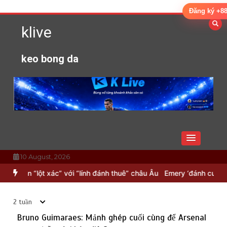
Skip
Đăng ký +88k
to
klive
content
keo bong da
10 August, 2026
tạo ra ‘cỗ máy’ hủy diệt?
Việt Nam – Timor Leste: Đối thủ tí hon “
2 tuần
Bruno Guimaraes: Mảnh ghép cuối cùng để Arsenal
Emery ‘đánh cược’ với Garnacho: Bản hợp đồng mượn
3