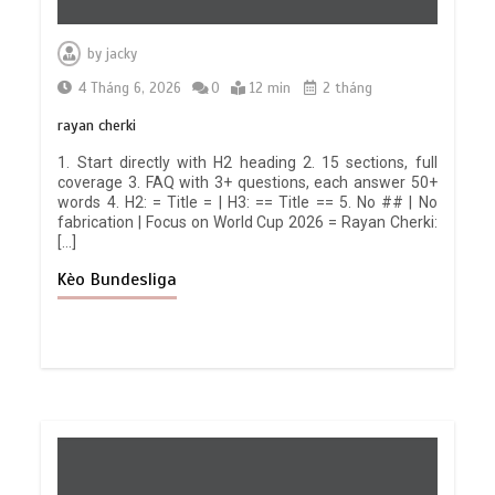
by
jacky
4 Tháng 6, 2026
0
12 min
2 tháng
rayan cherki
1. Start directly with H2 heading 2. 15 sections, full
coverage 3. FAQ with 3+ questions, each answer 50+
words 4. H2: = Title = | H3: == Title == 5. No ## | No
fabrication | Focus on World Cup 2026 = Rayan Cherki:
[…]
Kèo Bundesliga