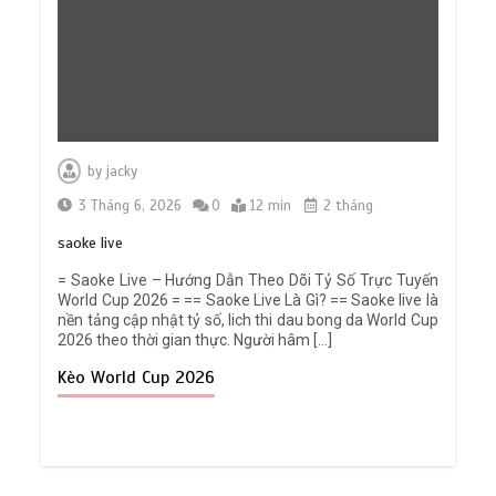
by
jacky
3 Tháng 6, 2026
0
12 min
2 tháng
saoke live
= Saoke Live – Hướng Dẫn Theo Dõi Tỷ Số Trực Tuyến
World Cup 2026 = == Saoke Live Là Gì? == Saoke live là
nền tảng cập nhật tỷ số, lich thi dau bong da World Cup
2026 theo thời gian thực. Người hâm […]
Kèo World Cup 2026