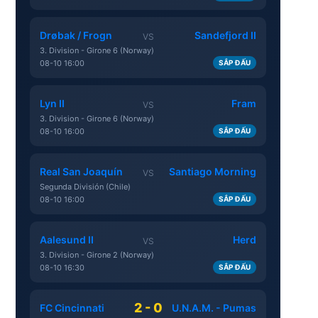
Drøbak / Frogn
Sandefjord II
VS
3. Division - Girone 6 (Norway)
08-10 16:00
SẮP ĐẤU
Lyn II
Fram
VS
3. Division - Girone 6 (Norway)
08-10 16:00
SẮP ĐẤU
Real San Joaquín
Santiago Morning
VS
Segunda División (Chile)
08-10 16:00
SẮP ĐẤU
Aalesund II
Herd
VS
3. Division - Girone 2 (Norway)
08-10 16:30
SẮP ĐẤU
2 - 0
FC Cincinnati
U.N.A.M. - Pumas