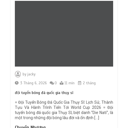
Việt Nam – Timor Leste: Đối thủ tí hon
“lột xác” với “lính đánh thuê” châu Âu
0
6 min
Emery ‘đánh cược’ với Garnacho: Bản
hợp đồng mượn thông minh hay canh
bạc lớn?
by
jacky
0
6 min
3 Tháng 6, 2026
0
11 min
2 tháng
đội tuyển bóng đá quốc gia thụy sĩ
= Đội Tuyển Bóng Đá Quốc Gia Thụy Sĩ: Lịch Sử, Thành
Tựu Và Hành Trình Tiến Tới World Cup 2026 = Đội
HLV Kim Sang Sik có “bài vở” gì cho
tuyển bóng đá quốc gia Thụy Sĩ, biệt danh “Die Nati”, là
màn ra quân ASEAN Cup?
một trong những đội bóng lâu đời và ổn định […]
0
7 min
Chuyển Nhượng