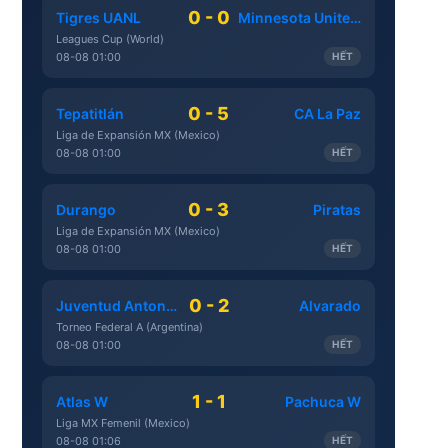
0 - 0
Tigres UANL
Minnesota United FC
Leagues Cup (World)
08-08 01:00
HẾT
0 - 5
Tepatitlán
CA La Paz
Liga de Expansión MX (Mexico)
08-08 01:00
HẾT
0 - 3
Durango
Piratas
Liga de Expansión MX (Mexico)
08-08 01:00
HẾT
0 - 2
Juventud Antoniana
Alvarado
Torneo Federal A (Argentina)
08-08 01:00
HẾT
1 - 1
Atlas W
Pachuca W
Liga MX Femenil (Mexico)
08-08 01:06
HẾT