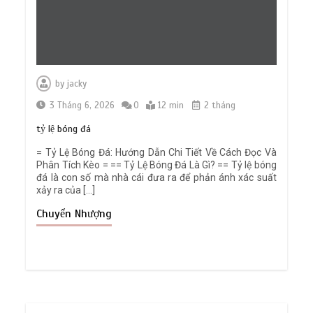
by
jacky
3 Tháng 6, 2026
0
12 min
2 tháng
tỷ lệ bóng đá
= Tỷ Lệ Bóng Đá: Hướng Dẫn Chi Tiết Về Cách Đọc Và
Phân Tích Kèo = == Tỷ Lệ Bóng Đá Là Gì? == Tỷ lệ bóng
đá là con số mà nhà cái đưa ra để phản ánh xác suất
xảy ra của […]
Chuyển Nhượng