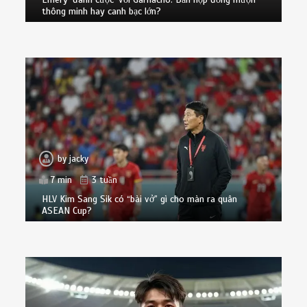
thông minh hay canh bạc lớn?
by
jacky
7 min
3 tuần
HLV Kim Sang Sik có “bài vở” gì cho màn ra quân
ASEAN Cup?