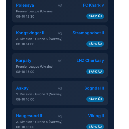
Polessya
FC Kharkiv
VS
Premier League (Ukraine)
08-10 12:30
SẮP ĐẤU
Kongsvinger II
Strømsgodset II
VS
3. Division - Girone 5 (Norway)
08-10 14:00
SẮP ĐẤU
Karpaty
LNZ Cherkasy
VS
Premier League (Ukraine)
08-10 15:00
SẮP ĐẤU
Askøy
Sogndal II
VS
3. Division - Girone 3 (Norway)
08-10 16:00
SẮP ĐẤU
Haugesund II
Viking II
VS
3. Division - Girone 4 (Norway)
08-10 16:00
SẮP ĐẤU