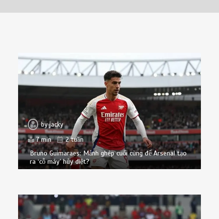
by
jacky
7 min
2 tuần
Bruno Guimaraes: Mảnh ghép cuối cùng để Arsenal tạo
ra ‘cỗ máy’ hủy diệt?