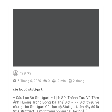
by
jacky
3 Tháng 6, 2026
0
12 min
2 tháng
câu lạc bộ stuttgart
= Câu Lạc Bộ Stuttgart – Lịch Sử, Thành Tựu Và Tầm
Ảnh Hưởng Trong Bóng Đá Thế Giới = == Giới thiệu về
câu lạc bộ Stuttgart Câu lạc bộ Stuttgart, tên đầy đủ là
VfB Stuttgart, là một trong những câu lạc bộ […]