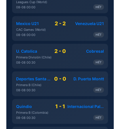
Leagues Cup (World)
08-08 00:00
HẾT
2 - 2
Mexico U21
Venezuela U21
CAC Games (World)
08-08 00:00
HẾT
2 - 0
U. Catolica
Cobresal
Primera División (Chile)
08-08 00:30
HẾT
0 - 0
Deportes Santa Cruz
D. Puerto Montt
Primera B (Chile)
08-08 00:30
HẾT
1 - 1
Quindio
Internacional Palmira
Primera B (Colombia)
08-08 00:30
HẾT