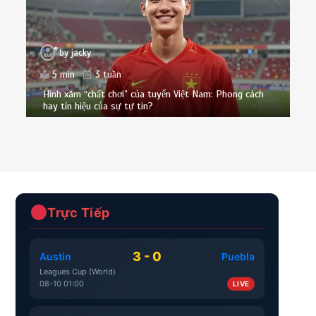
by
jacky
5 min
3 tuần
Hình xăm “chất chơi” của tuyển Việt Nam: Phong cách
hay tín hiệu của sự tự tin?
Trực Tiếp
3 - 0
Austin
Puebla
Leagues Cup (World)
08-10 01:00
LIVE