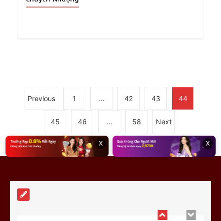
Bruno Guimaraes: Mảnh ghép cuối cùng
để Arsenal tạo ra ‘cỗ máy’ hủy diệt?
0
7 min
Previous
1
…
42
43
44
45
46
…
58
Next
Việt Nam – Timor Leste: Đối thủ tí hon
x
x
“lột xác” với “lính đánh thuê” châu Âu
0
6 min