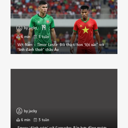
by
jacky
6 min
3 tuần
Việt Nam – Timor Leste: Đối thủ tí hon “lột xác” với
“lính đánh thuê” châu Âu
by
jacky
6 min
3 tuần
Emery ‘đánh cược’ với Garnacho: Bản hợp đồng mượn