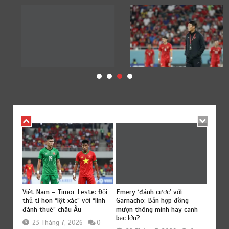
Emery ‘đánh cược’ với
h ghép
Việt Nam – Timor Leste: Đối
Bruno
Garnacho: Bản hợp đồng
o ra
thủ tí hon “lột xác” với “lính
cuối c
mượn thông minh hay canh
đánh thuê” châu Âu
‘cỗ má
bạc lớn?
0
23 Tháng 7, 2026
0
23 