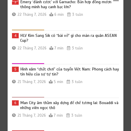
Emery ‘đánh cược’ với Garnacho: Bản hợp đồng mượn
3
thông minh hay canh bạc lớn?
22 Tháng 7, 2026
6 min
3 tuần
HLV Kim Sang Sik có “bài vở” gì cho màn ra quân ASEAN
4
Cup?
22 Tháng 7, 2026
7 min
3 tuần
Hình xăm “chất chơi” của tuyển Việt Nam: Phong cách hay
5
tín hiệu của sự tự tin?
21 Tháng 7, 2026
5 min
3 tuần
Man City âm thầm xây dựng đế chế tương lai: Bouaddi và
6
những viên ngọc thô
21 Tháng 7, 2026
7 min
3 tuần