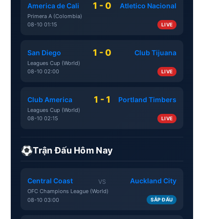
1 - 0
America de Cali
Atletico Nacional
Primera A (Colombia)
08-10 01:15
LIVE
1 - 0
San Diego
Club Tijuana
Leagues Cup (World)
08-10 02:00
LIVE
1 - 1
Club America
Portland Timbers
Leagues Cup (World)
08-10 02:15
LIVE
Trận Đấu Hôm Nay
Central Coast
Auckland City
VS
OFC Champions League (World)
08-10 03:00
SẮP ĐẤU