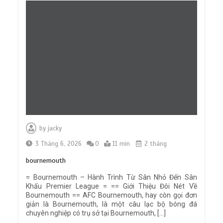
by
jacky
3 Tháng 6, 2026
0
11 min
2 tháng
bournemouth
= Bournemouth – Hành Trình Từ Sân Nhỏ Đến Sân
Khấu Premier League = == Giới Thiệu Đôi Nét Về
Bournemouth == AFC Bournemouth, hay còn gọi đơn
giản là Bournemouth, là một câu lạc bộ bóng đá
chuyên nghiệp có trụ sở tại Bournemouth, […]