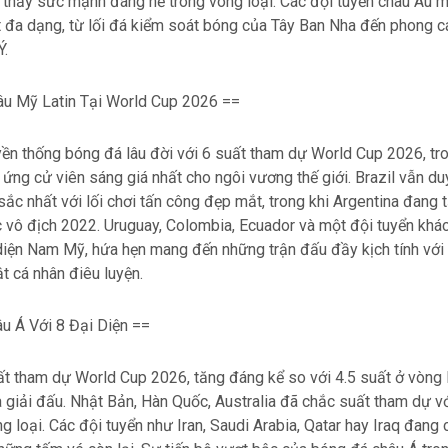
thấy sức mạnh đáng nể trong vòng loại. Các đội tuyển châu Âu m
ật đa dạng, từ lối đá kiểm soát bóng của Tây Ban Nha đến phong 
Ý.
âu Mỹ Latin Tại World Cup 2026 ==
ền thống bóng đá lâu đời với 6 suất tham dự World Cup 2026, tro
 ứng cử viên sáng giá nhất cho ngôi vương thế giới. Brazil vẫn duy 
sắc nhất với lối chơi tấn công đẹp mắt, trong khi Argentina đang 
 vô địch 2022. Uruguay, Colombia, Ecuador và một đội tuyển khác
iện Nam Mỹ, hứa hẹn mang đến những trận đấu đầy kịch tính với l
ật cá nhân điêu luyện.
u Á Với 8 Đại Diện ==
t tham dự World Cup 2026, tăng đáng kể so với 4.5 suất ở vòng 
 giải đấu. Nhật Bản, Hàn Quốc, Australia đã chắc suất tham dự v
g loại. Các đội tuyển như Iran, Saudi Arabia, Qatar hay Iraq đang 