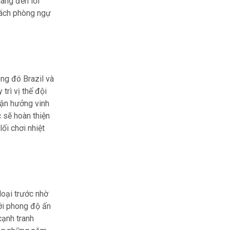
ang đến lối
cách phòng ngự
ng đó Brazil và
trì vị thế đội
tận hưởng vinh
 sẽ hoàn thiện
ối chơi nhiệt
loại trước nhờ
ới phong độ ấn
cạnh tranh