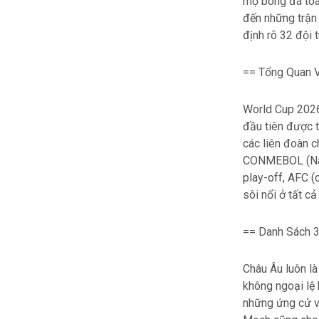
mộ bóng đá toà
đến những trận 
định rõ 32 đội 
== Tổng Quan V
World Cup 2026 
đầu tiên được t
các liên đoàn c
CONMEBOL (Nam
play-off, AFC (
sôi nổi ở tất cả
== Danh Sách 3
Châu Âu luôn là
không ngoại lệ 
những ứng cử vi