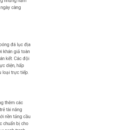
ong những năm
i ngày càng
bóng đá lục địa
i khán giả toàn
án kết. Các đội
rực diện, hấp
loại trực tiếp.
ộng thêm các
trẻ tài năng
với nền tảng cầu
c chuẩn bị cho