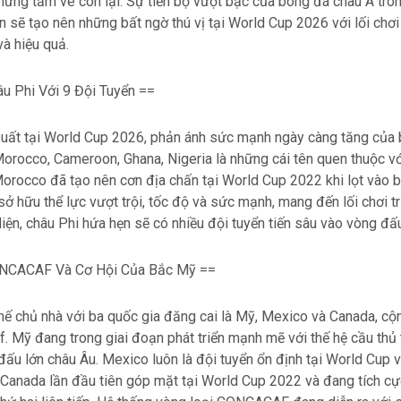
những tấm vé còn lại. Sự tiến bộ vượt bậc của bóng đá châu Á tr
 sẽ tạo nên những bất ngờ thú vị tại World Cup 2026 với lối chơ
à hiệu quả.
âu Phi Với 9 Đội Tuyển ==
suất tại World Cup 2026, phản ánh sức mạnh ngày càng tăng của 
orocco, Cameroon, Ghana, Nigeria là những cái tên quen thuộc vớ
Morocco đã tạo nên cơn địa chấn tại World Cup 2022 khi lọt vào b
sở hữu thể lực vượt trội, tốc độ và sức mạnh, mang đến lối chơi t
diện, châu Phi hứa hẹn sẽ có nhiều đội tuyển tiến sâu vào vòng đấu 
NCACAF Và Cơ Hội Của Bắc Mỹ ==
hế chủ nhà với ba quốc gia đăng cai là Mỹ, Mexico và Canada, c
f. Mỹ đang trong giai đoạn phát triển mạnh mẽ với thế hệ cầu thủ 
 đấu lớn châu Âu. Mexico luôn là đội tuyển ổn định tại World Cup 
 Canada lần đầu tiên góp mặt tại World Cup 2022 và đang tích cự