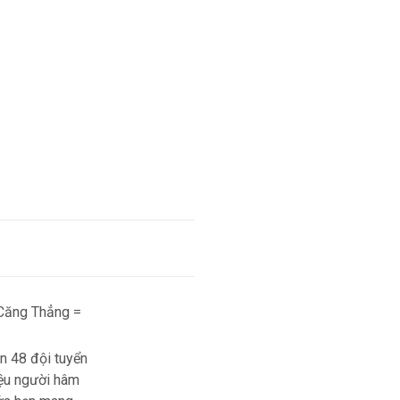
 Căng Thẳng =
n 48 đội tuyển
iệu người hâm