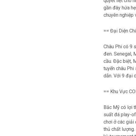
quyết liệt cho 
gần đây hứa hẹn
chuyên nghiệp v
== Đại Diện Ch
Châu Phi có 9 
đen. Senegal, M
cầu. Đặc biệt, 
tuyển châu Phi 
dẫn. Với 9 đại 
== Khu Vực CO
Bắc Mỹ có lợi t
suất đá play-of
chơi ở các giải
thủ chất lượng.