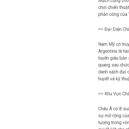
Mạch cũng cho 
chơi chiến thu
phản công của 
== Đại Diện Ch
Nam Mỹ có truy
Argentina là hai
tuyển giàu bản 
quang sau chức
danh sách đại d
huyết và kỹ thu
== Khu Vực Châ
Châu Á có 8 suấ
sự mở rộng của
tượng trong vòn