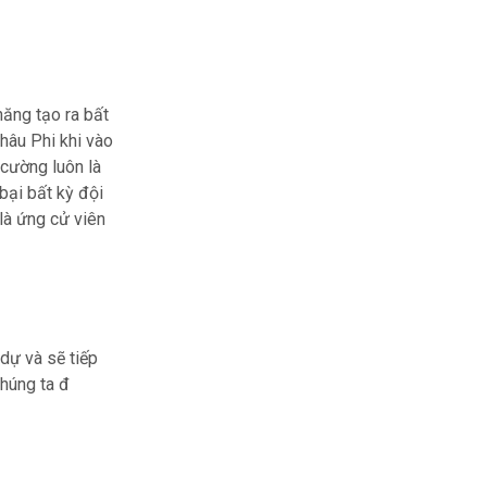
năng tạo ra bất
hâu Phi khi vào
 cường luôn là
bại bất kỳ đội
là ứng cử viên
dự và sẽ tiếp
chúng ta đ