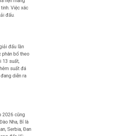
hứa hẹn mang
tinh. Việc xác
iải đấu.
giải đấu lần
c phân bổ theo
i 13 suất,
hêm suất đá
 đang diễn ra
up 2026 cũng
Đào Nha, Bỉ là
an, Serbia, Đan