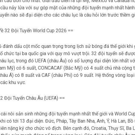
n cầu đón chờ nhất. Giải đấu diễn ra tại Mỹ, Mexico và Canada 
cầu nảy lửa với sự góp mặt của những đội tuyển mạnh nhất hành 
tuyển nào sẽ đại diện cho các châu lục là câu hỏi lớn trước thềm g
ề 32 Đội Tuyển World Cup 2026 ==
đánh dấu cột mốc quan trọng trong lịch sử bóng đá thế giới khi 
ổ chức tại ba quốc gia với quy mô vượt trội. 32 đội tuyển sẽ đượ
hâu lục, trong đó UEFA (châu Âu) có số lượng đại diện lớn nhất vớ
 Mỹ) có 6 suất, CONCACAF (Bắc Mỹ) có 4 suất chủ nhà cộng t
châu Á) có 8 suất và CAF (châu Phi) có 9 suất. Hệ thống vòng loại
 các khu vực.
2 Đội Tuyển Châu Âu (UEFA) ==
 cái nôi sản sinh những đội tuyển mạnh nhất thế giới và World C
khi có tới 13 đại diện. Đức, Pháp, Tây Ban Nha, Anh, Ý, Hà Lan, Bồ 
ên nặng ký cho chức vô địch. Bên cạnh đó, Croatia, Thụy Sĩ, Ba L