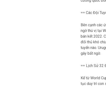
cường quốc bón
== Các Đội Tuy
Bên cạnh các ứn
ngờ thú vị tại
bán kết 2022. C
đối thủ khó chị
tuyển nào. Urug
gây bất ngờ.
== Lịch Sử 32 
Kể từ World Cup
tục duy trì con