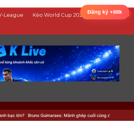
Đăng ký +88k
V-League
Kèo World Cup 2026
Bruno Guimaraes: Mảnh ghép cuối cùng để Arsenal tạo ra ‘cỗ máy’ 