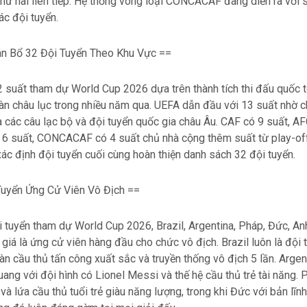
hứ hai liên tiếp. Hệ thống vòng loại CONCACAF đang diễn ra với 
ác đội tuyển.
ân Bổ 32 Đội Tuyển Theo Khu Vực ==
2 suất tham dự World Cup 2026 dựa trên thành tích thi đấu quốc 
oàn châu lục trong nhiều năm qua. UEFA dẫn đầu với 13 suất nhờ 
a các câu lạc bộ và đội tuyển quốc gia châu Âu. CAF có 9 suất, AF
suất, CONCACAF có 4 suất chủ nhà cộng thêm suất từ play-off.
 xác định đội tuyển cuối cùng hoàn thiện danh sách 32 đội tuyển.
uyển Ứng Cử Viên Vô Địch ==
 tuyển tham dự World Cup 2026, Brazil, Argentina, Pháp, Đức, An
iá là ứng cử viên hàng đầu cho chức vô địch. Brazil luôn là đội
àn cầu thủ tấn công xuất sắc và truyền thống vô địch 5 lần. Argen
uang với đội hình có Lionel Messi và thế hệ cầu thủ trẻ tài năng.
à lứa cầu thủ tuổi trẻ giàu năng lượng, trong khi Đức với bản lĩn