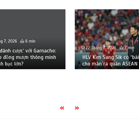
g 7, 2026
6 min
22 Tháng 7, 2026
7 min
đánh cược’ với Garnacho:
p đồng mượn thông minh
HLV Kim Sang Sik có “bài
h bạc lớn?
cho màn ra quân ASEAN