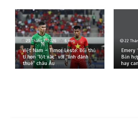
22 Thán
23 Tháng 7, 2026
6 min
Emery ‘
Việt Nam – Timor Leste: Đối thủ
Bản hợ
tí hon “lột xác” với “lính đánh
hay can
thuê” châu Âu