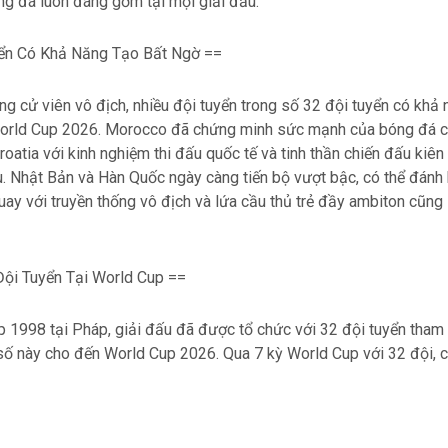
g đá luôn đáng gờm tại mọi giải đấu.
ển Có Khả Năng Tạo Bất Ngờ ==
g cử viên vô địch, nhiều đội tuyển trong số 32 đội tuyển có khả 
 World Cup 2026. Morocco đã chứng minh sức mạnh của bóng đá c
roatia với kinh nghiệm thi đấu quốc tế và tinh thần chiến đấu kiên
u. Nhật Bản và Hàn Quốc ngày càng tiến bộ vượt bậc, có thể đánh 
uay với truyền thống vô địch và lứa cầu thủ trẻ đầy ambiton cũng 
Đội Tuyển Tại World Cup ==
 1998 tại Pháp, giải đấu đã được tổ chức với 32 đội tuyển tham 
 số này cho đến World Cup 2026. Qua 7 kỳ World Cup với 32 đội, 