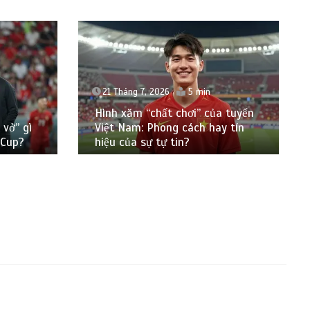
21 Tháng 7, 2026
5 min
Hình xăm “chất chơi” của tuyển
 vở” gì
Việt Nam: Phong cách hay tín
 Cup?
hiệu của sự tự tin?