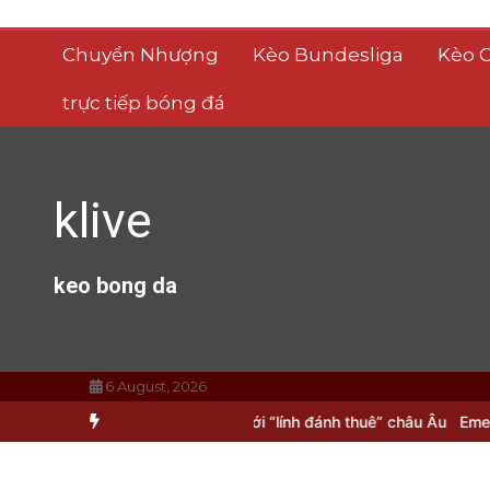
Skip
to
Chuyển Nhượng
Kèo Bundesliga
Kèo 
content
trực tiếp bóng đá
klive
keo bong da
6 August, 2026
 thủ tí hon “lột xác” với “lính đánh thuê” châu Âu
Emery ‘đánh cược