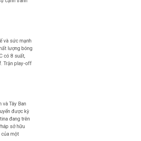
sự cạnh tranh
tế và sức mạnh
chất lượng bóng
C có 8 suất,
 Trận play-off
h và Tây Ban
 tuyển được kỳ
tina đang trên
 Pháp sở hữu
h của một