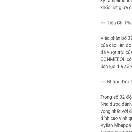
kỳ tournament t
khốc liệt giữa c
== Tiêu Chí Ph
Việc phân bổ 3
của các liên đ
đá vượt trội củ
CONMEBOL có 6 
liên lục địa sẽ
== Những Đội T
Trong số 32 đội
Nha được đánh g
vọng nhất với d
đỉnh cao vinh q
Kylian Mbappé v