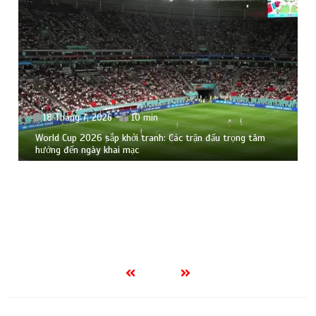
18 Tháng 7, 2026
10 min
World Cup 2026 sắp khởi tranh: Các trận đấu trọng tâm
hướng đến ngày khai mạc