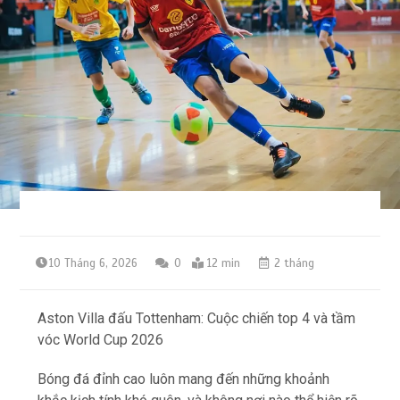
10 Tháng 6, 2026
0
12 min
2 tháng
Aston Villa đấu Tottenham: Cuộc chiến top 4 và tầm
vóc World Cup 2026
Bóng đá đỉnh cao luôn mang đến những khoảnh