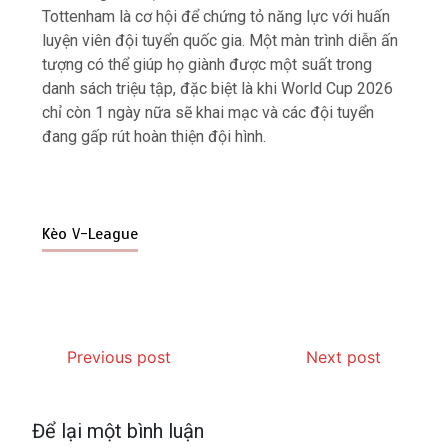
Tottenham là cơ hội để chứng tỏ năng lực với huấn
luyện viên đội tuyển quốc gia. Một màn trình diễn ấn
tượng có thể giúp họ giành được một suất trong
danh sách triệu tập, đặc biệt là khi World Cup 2026
chỉ còn 1 ngày nữa sẽ khai mạc và các đội tuyển
đang gấp rút hoàn thiện đội hình.
Kèo V-League
Previous post
Next post
Để lại một bình luận