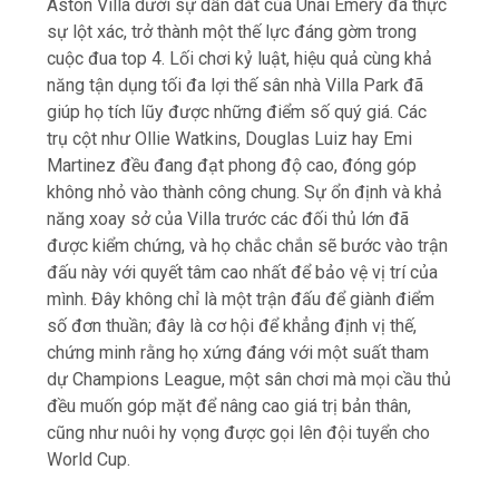
Aston Villa dưới sự dẫn dắt của Unai Emery đã thực
sự lột xác, trở thành một thế lực đáng gờm trong
cuộc đua top 4. Lối chơi kỷ luật, hiệu quả cùng khả
năng tận dụng tối đa lợi thế sân nhà Villa Park đã
giúp họ tích lũy được những điểm số quý giá. Các
trụ cột như Ollie Watkins, Douglas Luiz hay Emi
Martinez đều đang đạt phong độ cao, đóng góp
không nhỏ vào thành công chung. Sự ổn định và khả
năng xoay sở của Villa trước các đối thủ lớn đã
được kiểm chứng, và họ chắc chắn sẽ bước vào trận
đấu này với quyết tâm cao nhất để bảo vệ vị trí của
mình. Đây không chỉ là một trận đấu để giành điểm
số đơn thuần; đây là cơ hội để khẳng định vị thế,
chứng minh rằng họ xứng đáng với một suất tham
dự Champions League, một sân chơi mà mọi cầu thủ
đều muốn góp mặt để nâng cao giá trị bản thân,
cũng như nuôi hy vọng được gọi lên đội tuyển cho
World Cup.