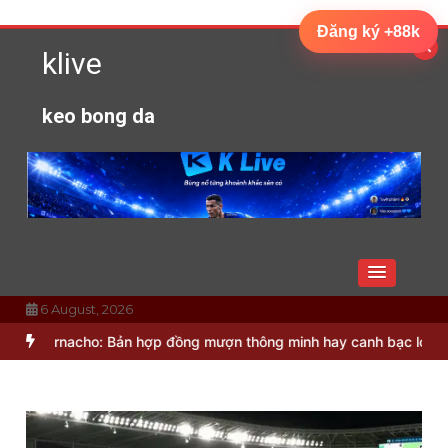
Skip
Đăng ký +88k
to
klive
content
keo bong da
6 August, 2026
nacho: Bản hợp đồng mượn thông minh hay canh bạc lớn?
Bruno Gu