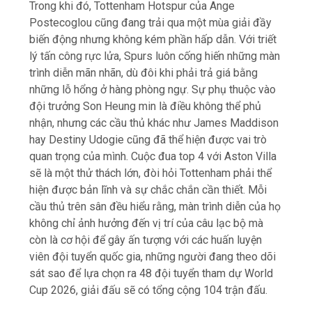
Trong khi đó, Tottenham Hotspur của Ange
Postecoglou cũng đang trải qua một mùa giải đầy
biến động nhưng không kém phần hấp dẫn. Với triết
lý tấn công rực lửa, Spurs luôn cống hiến những màn
trình diễn mãn nhãn, dù đôi khi phải trả giá bằng
những lỗ hổng ở hàng phòng ngự. Sự phụ thuộc vào
đội trưởng Son Heung min là điều không thể phủ
nhận, nhưng các cầu thủ khác như James Maddison
hay Destiny Udogie cũng đã thể hiện được vai trò
quan trọng của mình. Cuộc đua top 4 với Aston Villa
sẽ là một thử thách lớn, đòi hỏi Tottenham phải thể
hiện được bản lĩnh và sự chắc chắn cần thiết. Mỗi
cầu thủ trên sân đều hiểu rằng, màn trình diễn của họ
không chỉ ảnh hưởng đến vị trí của câu lạc bộ mà
còn là cơ hội để gây ấn tượng với các huấn luyện
viên đội tuyển quốc gia, những người đang theo dõi
sát sao để lựa chọn ra 48 đội tuyển tham dự World
Cup 2026, giải đấu sẽ có tổng cộng 104 trận đấu.