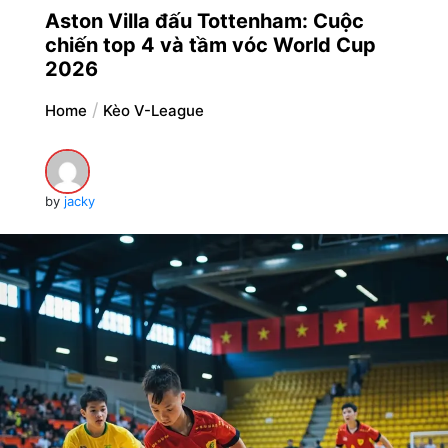
Aston Villa đấu Tottenham: Cuộc
chiến top 4 và tầm vóc World Cup
2026
Home
Kèo V-League
by
jacky