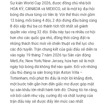
Sự kiện World Cup 2026, được đồng chủ nhà bởi
HOA KỲ, CANADA và MEXICO, sẽ là một kỳ đại hội
bóng đá chưa từng có tiền lệ. Với thể thức mới gồm
12 bảng, mỗi bảng 4 đội, 2 đội đứng đầu bảng cùng
8 đội xếp thứ ba có thành tích tốt nhất sẽ giành
quyền vào vòng 32 đội. Điều này tạo ra nhiều cơ hội
hơn cho các quốc gia nhỏ, đồng thời cũng đặt ra
những thách thức mới về chiến thuật và thể lực cho
các đội tuyển. Trận chung kết của giải đấu sẽ diễn ra
vào ngày 19 tháng 7 năm 2026 tại Sân vận động
MetLife, New York/New Jersey, hứa hẹn sẽ là một
ngày hội bóng đá không thể nào quên. Đối với những
cầu thủ đang ra sân trong trận Aston Villa –
Tottenham, mỗi phút thi đấu là một lời khẳng định,
một bước tiến gần hơn đến giấc mơ được góp mặt
tại sân khấu lớn nhất hành tinh đó. Chúng tôi tin rằng,
với bối cảnh như vậy, cường độ và chất lượng của
trận đấu này sẽ được đẩy lên mức cao nhất.