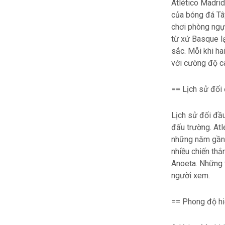
Atlético Madrid
của bóng đá Tây
chơi phòng ngự 
từ xứ Basque lạ
sắc. Mỗi khi ha
với cường độ c
== Lịch sử đối
Lịch sử đối đầu
đấu trường. Atl
những năm gần 
nhiều chiến th
Anoeta. Những 
người xem.
== Phong độ hiệ