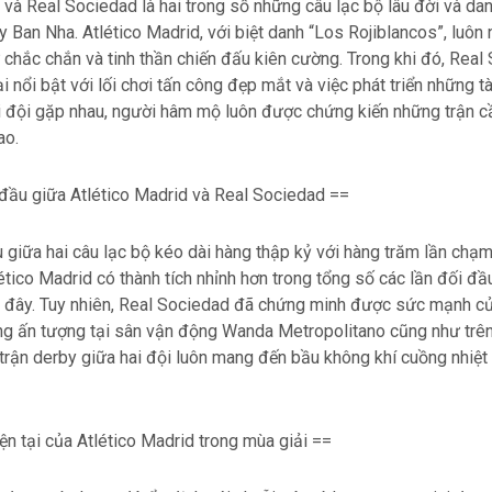
 và Real Sociedad là hai trong số những câu lạc bộ lâu đời và dan
 Ban Nha. Atlético Madrid, với biệt danh “Los Rojiblancos”, luôn nổ
chắc chắn và tinh thần chiến đấu kiên cường. Trong khi đó, Real
i nổi bật với lối chơi tấn công đẹp mắt và việc phát triển những tà
i đội gặp nhau, người hâm mộ luôn được chứng kiến những trận cầ
ao.
 đầu giữa Atlético Madrid và Real Sociedad ==
 giữa hai câu lạc bộ kéo dài hàng thập kỷ với hàng trăm lần chạm
ético Madrid có thành tích nhỉnh hơn trong tổng số các lần đối đầu
đây. Tuy nhiên, Real Sociedad đã chứng minh được sức mạnh c
ắng ấn tượng tại sân vận động Wanda Metropolitano cũng như trê
trận derby giữa hai đội luôn mang đến bầu không khí cuồng nhiệt
n tại của Atlético Madrid trong mùa giải ==