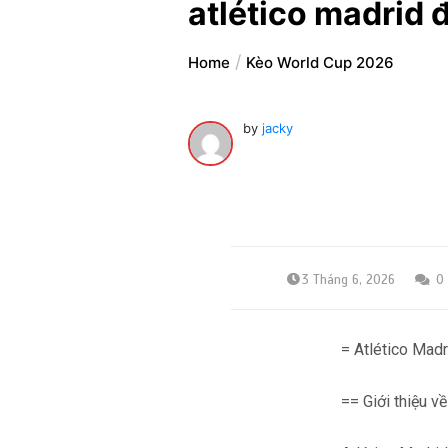
atlético madrid 
Home
Kèo World Cup 2026
by
jacky
3 Tháng 6, 2026
0
= Atlético Madr
== Giới thiệu v