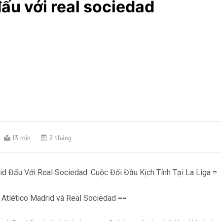
đấu với real sociedad
13 min
2 tháng
id Đấu Với Real Sociedad: Cuộc Đối Đầu Kịch Tính Tại La Liga =
ề Atlético Madrid và Real Sociedad ==