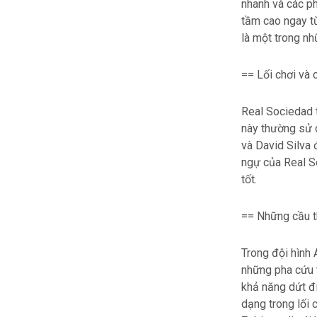
nhanh và các ph
tầm cao ngay từ
là một trong n
== Lối chơi và 
Real Sociedad t
này thường sử d
và David Silva 
ngự của Real S
tốt.
== Những cầu t
Trong đội hình 
những pha cứu 
khả năng dứt đ
dạng trong lối 