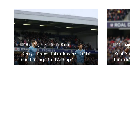
18 Tháng 7, 2026
8 min
16 Thán
Derry City vs Tolka Rovers: Cơ hội
Real Sa
cho bất ngờ tại FAI Cup?
hữu khẳ