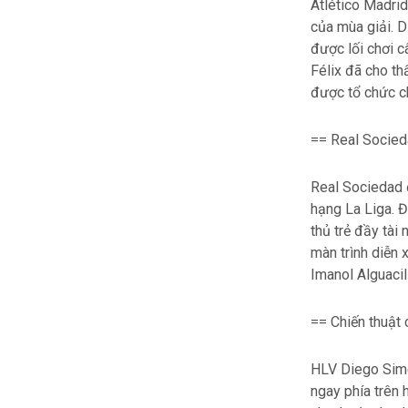
Atlético Madrid
của mùa giải. 
được lối chơi c
Félix đã cho th
được tổ chức c
== Real Socieda
Real Sociedad đ
hạng La Liga. 
thủ trẻ đầy tài
màn trình diễn 
Imanol Alguacil
== Chiến thuật 
HLV Diego Sime
ngay phía trên 