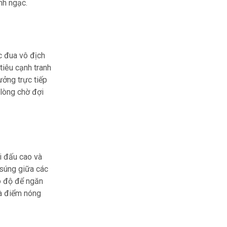
nh ngạc.
c đua vô địch
tiêu cạnh tranh
ưởng trực tiếp
lòng chờ đợi
i đấu cao và
 súng giữa các
ao độ để ngăn
là điểm nóng