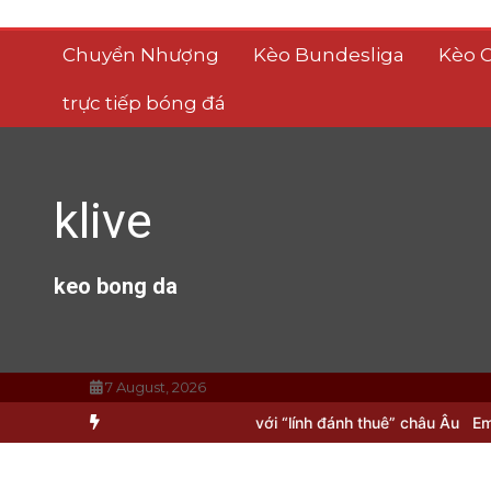
Skip
to
Chuyển Nhượng
Kèo Bundesliga
Kèo 
content
trực tiếp bóng đá
klive
keo bong da
7 August, 2026
i thủ tí hon “lột xác” với “lính đánh thuê” châu Âu
Emery ‘đánh cư