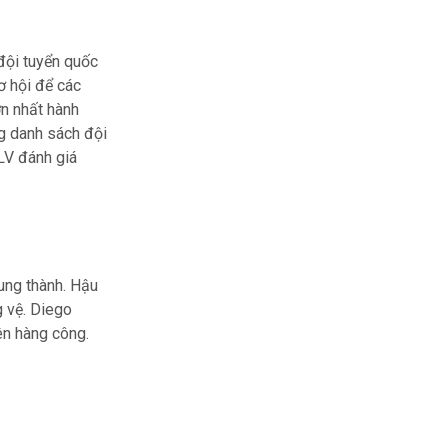
đội tuyển quốc
ơ hội để các
ớn nhất hành
ng danh sách đội
HLV đánh giá
ung thành. Hậu
 vệ. Diego
n hàng công.