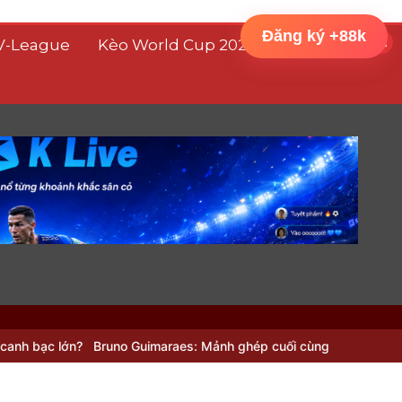
Đăng ký +88k
V-League
Kèo World Cup 2026
?
Bruno Guimaraes: Mảnh ghép cuối cùng để Arsenal tạo ra ‘cỗ máy’