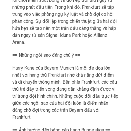
lối chơi kiểm soát bóng và dồn ép đối thủ ngay từ
những phút đầu tiên. Trong khi đó, Frankfurt sẽ tập
trung vào việc phòng ngự kỷ luật và chờ đợi cơ hội
phản công. Sự đối lập trong chiến thuật giữa hai đội
hứa hẹn sẽ tạo nên một trận đấu căng thẳng và hấp
dẫn ngay từ sân Signal Iduna Park hoặc Allianz
Arena.
== Những ngôi sao đáng chú ý ==
Harry Kane của Bayern Munich là mối đe dọa lớn
nhất với hàng thủ Frankfurt nhờ khả năng dứt điểm
và di chuyển thông minh. Bên phía Frankfurt, các cầu
thủ trẻ đầy triển vọng đang dần khẳng định được vị
trí trong đội hình chính. Những cuộc đối đầu trực tiếp
giữa các ngôi sao của hai đội luôn là điểm nhấn
đáng chờ đợi trong các trận Bayern đấu với
Frankfurt.
== Ảnh hưởng đến bảng xếp hạng Bundesliga ==