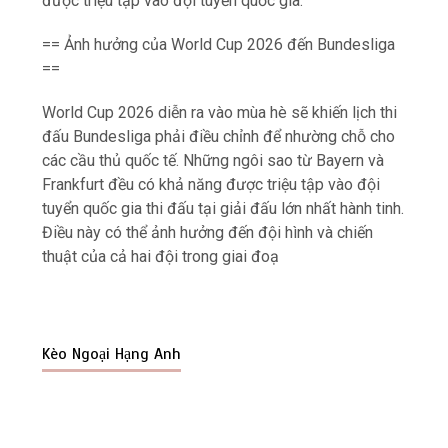
được triệu tập vào đội tuyển quốc gia.
== Ảnh hưởng của World Cup 2026 đến Bundesliga
==
World Cup 2026 diễn ra vào mùa hè sẽ khiến lịch thi
đấu Bundesliga phải điều chỉnh để nhường chỗ cho
các cầu thủ quốc tế. Những ngôi sao từ Bayern và
Frankfurt đều có khả năng được triệu tập vào đội
tuyển quốc gia thi đấu tại giải đấu lớn nhất hành tinh.
Điều này có thể ảnh hưởng đến đội hình và chiến
thuật của cả hai đội trong giai đoạ
Kèo Ngoại Hạng Anh