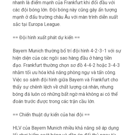
nhanh là điểm mạnh của Frankfurt khi đối đầu với
các đội bóng lớn. Đội bóng này cũng gây ấn tượng
mạnh ở đấu trường châu Âu với màn trình diễn xuất
sắc tại Europa League.
== Đội hình xuất phát dự kiến ==
Bayern Munich thường bố trí đội hình 4-2-3-1 với sự
hiện diện của các ngôi sao hàng đầu ở hàng tiền
đạo. Frankfurt thường chọn sơ đồ 4-4-2 hoặc 3-4-3
nhằm tối ưu hóa khả năng phòng ngự và tấn công.
Việc so sánh đội hình giữa Bayern và Frankfurt cho
thấy sự chênh lệch về chất lượng cá nhân, nhưng
bóng đá luôn có những bất ngờ mà không ai có thể
đoán trước được trong các trận cầu lớn.
== Chiến thuật dự kiến của hai đội ==
HLV của Bayern Munich nhiều khả năng sẽ áp dụng