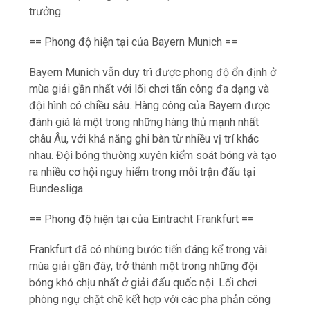
trưởng.
== Phong độ hiện tại của Bayern Munich ==
Bayern Munich vẫn duy trì được phong độ ổn định ở
mùa giải gần nhất với lối chơi tấn công đa dạng và
đội hình có chiều sâu. Hàng công của Bayern được
đánh giá là một trong những hàng thủ mạnh nhất
châu Âu, với khả năng ghi bàn từ nhiều vị trí khác
nhau. Đội bóng thường xuyên kiểm soát bóng và tạo
ra nhiều cơ hội nguy hiểm trong mỗi trận đấu tại
Bundesliga.
== Phong độ hiện tại của Eintracht Frankfurt ==
Frankfurt đã có những bước tiến đáng kể trong vài
mùa giải gần đây, trở thành một trong những đội
bóng khó chịu nhất ở giải đấu quốc nội. Lối chơi
phòng ngự chặt chẽ kết hợp với các pha phản công