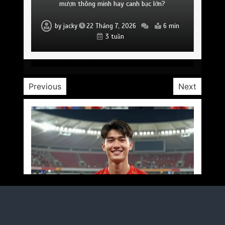
mượn thông minh hay canh bạc lớn?
Bruno Guimaraes: Mảnh ghép cuối cùng để Arsenal
HLV Kim Sang Sik có “bài vở” gì cho màn ra quân
Hình xăm “chất chơi” của tuyển Việt Nam: Phong
Việt Nam – Timor Leste: Đối thủ tí hon “lột xác”
Man City âm thầm xây dựng đế chế tương lai:
Ilves lội ngược dòng hạ gục Turku PS 3-1 tại
Bouaddi và những viên ngọc thô
cách hay tín hiệu của sự tự tin?
với “lính đánh thuê” châu Âu
tạo ra ‘cỗ máy’ hủy diệt?
Veritas Stadium
ASEAN Cup?
by
jacky
22 Tháng 7, 2026
6 min
3 tuần
by
by
by
by
by
by
jacky
jacky
jacky
jacky
jacky
jacky
23 Tháng 7, 2026
23 Tháng 7, 2026
22 Tháng 7, 2026
21 Tháng 7, 2026
21 Tháng 7, 2026
21 Tháng 7, 2026
5 min
9 min
7 min
6 min
7 min
7 min
2 tuần
2 tuần
3 tuần
3 tuần
3 tuần
3 tuần
Previous
Next