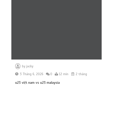
by
jacky
3 Tháng 6, 2026
0
12 min
2 tháng
u23 việt nam vs u23 malaysia