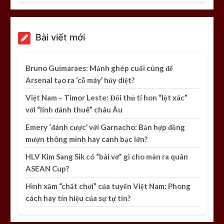
Bài viết mới
Bruno Guimaraes: Mảnh ghép cuối cùng để
Arsenal tạo ra ‘cỗ máy’ hủy diệt?
Việt Nam – Timor Leste: Đối thủ tí hon “lột xác”
với “lính đánh thuê” châu Âu
Emery ‘đánh cược’ với Garnacho: Bản hợp đồng
mượn thông minh hay canh bạc lớn?
HLV Kim Sang Sik có “bài vở” gì cho màn ra quân
ASEAN Cup?
Hình xăm “chất chơi” của tuyển Việt Nam: Phong
cách hay tín hiệu của sự tự tin?