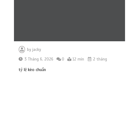
Việt Nam – Timor Leste: Đối thủ tí hon
“lột xác” với “lính đánh thuê” châu Âu
0
6 min
by
jacky
Emery ‘đánh cược’ với Garnacho: Bản
3 Tháng 6, 2026
0
12 min
2 tháng
hợp đồng mượn thông minh hay canh
bạc lớn?
tỷ lệ kèo chuẩn
0
6 min
HLV Kim Sang Sik có “bài vở” gì cho
màn ra quân ASEAN Cup?
0
7 min