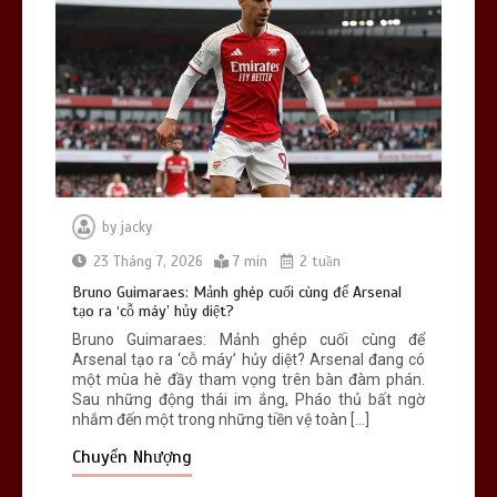
Việt Nam – Timor Leste: Đối thủ tí hon
“lột xác” với “lính đánh thuê” châu Âu
0
6 min
by
jacky
Emery ‘đánh cược’ với Garnacho: Bản
hợp đồng mượn thông minh hay canh
23 Tháng 7, 2026
7 min
2 tuần
bạc lớn?
Bruno Guimaraes: Mảnh ghép cuối cùng để Arsenal
0
6 min
tạo ra ‘cỗ máy’ hủy diệt?
Bruno Guimaraes: Mảnh ghép cuối cùng để
Arsenal tạo ra ‘cỗ máy’ hủy diệt? Arsenal đang có
một mùa hè đầy tham vọng trên bàn đàm phán.
Sau những động thái im ắng, Pháo thủ bất ngờ
nhắm đến một trong những tiền vệ toàn […]
Chuyển Nhượng