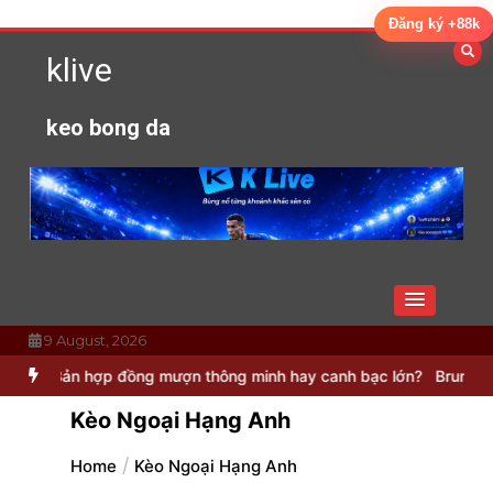
Skip
Đăng ký +88k
to
klive
content
keo bong da
9 August, 2026
ợp đồng mượn thông minh hay canh bạc lớn?
Bruno Guimaraes: Mảnh
Kèo Ngoại Hạng Anh
Home
Kèo Ngoại Hạng Anh