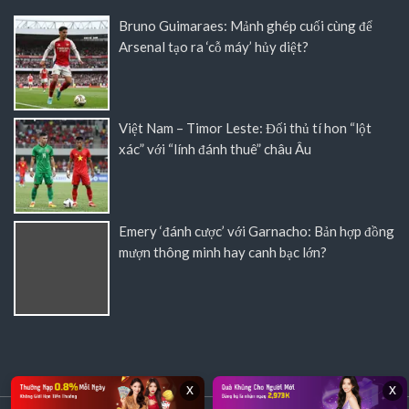
Bruno Guimaraes: Mảnh ghép cuối cùng để
Arsenal tạo ra ‘cỗ máy’ hủy diệt?
Việt Nam – Timor Leste: Đối thủ tí hon “lột
xác” với “lính đánh thuê” châu Âu
Emery ‘đánh cược’ với Garnacho: Bản hợp đồng
mượn thông minh hay canh bạc lớn?
x
x