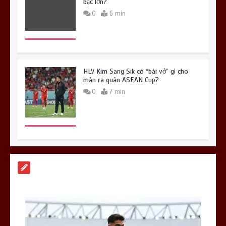
bạc lớn?
0
6 min
HLV Kim Sang Sik có “bài vở” gì cho
màn ra quân ASEAN Cup?
0
7 min
Bruno Guimaraes: Mảnh ghép cuối cùng
để Arsenal tạo ra ‘cỗ máy’ hủy diệt?
0
7 min