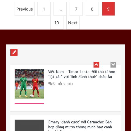
Previous
1
…
7
8
9
Bruno Guimaraes: Mảnh ghép cuối cùng
10
Next
để Arsenal tạo ra ‘cỗ máy’ hủy diệt?
0
7 min
Việt Nam – Timor Leste: Đối thủ tí hon
“lột xác” với “lính đánh thuê” châu Âu
0
6 min
Emery ‘đánh cược’ với Garnacho: Bản
hợp đồng mượn thông minh hay canh