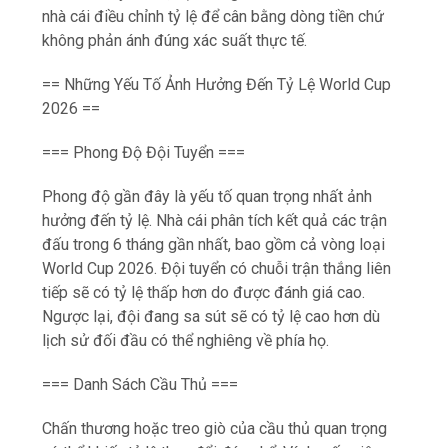
nhà cái điều chỉnh tỷ lệ để cân bằng dòng tiền chứ
không phản ánh đúng xác suất thực tế.
== Những Yếu Tố Ảnh Hưởng Đến Tỷ Lệ World Cup
2026 ==
=== Phong Độ Đội Tuyển ===
Phong độ gần đây là yếu tố quan trọng nhất ảnh
hưởng đến tỷ lệ. Nhà cái phân tích kết quả các trận
đấu trong 6 tháng gần nhất, bao gồm cả vòng loại
World Cup 2026. Đội tuyển có chuỗi trận thắng liên
tiếp sẽ có tỷ lệ thấp hơn do được đánh giá cao.
Ngược lại, đội đang sa sút sẽ có tỷ lệ cao hơn dù
lịch sử đối đầu có thể nghiêng về phía họ.
=== Danh Sách Cầu Thủ ===
Chấn thương hoặc treo giò của cầu thủ quan trọng