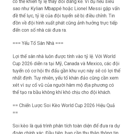
có thể khiến tỷ lệ thay đổi đáng kể. Ví dụ nếu siêu
sao như Kylian Mbappé hoặc Lionel Messi gặp vấn
đề thể lực, tỷ lệ của đội tuyển sẽ bị điều chỉnh. Tin
đồn về đội hình xuất phát cũng ảnh hưởng trực tiếp
đến con số nhà cái đưa ra.
=== Yếu Tố Sân Nhà ===
Lợi thế sân nhà luôn được tính vào tỷ lệ. Với World
Cup 2026 diễn ra tại Mỹ, Canada và Mexico, các đội
tuyển có cơ hội thi đấu gần khu vực này sẽ có lợi thế
nhất định. Tuy nhiên, yếu tố khán đảo cũng cần xem
xét vì sự cổ vũ của người hâm mộ địa phương có
thể tạo ra bầu không khí khó chịu cho đội khách.
== Chiến Lược Soi Kèo World Cup 2026 Hiệu Quả
==
Soi kèo là quá trình phân tích toàn diện để đưa ra dự
đoán chính xác. Đầu tiên, bạn cần thu thập thông tin