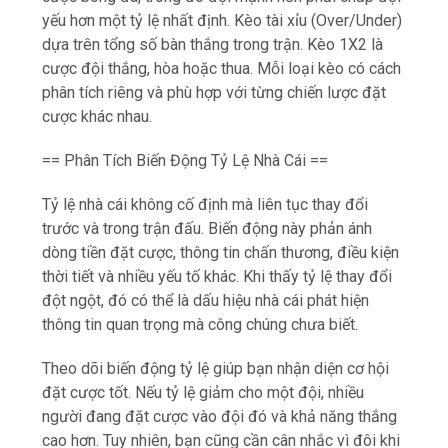
yếu hơn một tỷ lệ nhất định. Kèo tài xỉu (Over/Under)
dựa trên tổng số bàn thắng trong trận. Kèo 1X2 là
cược đội thắng, hòa hoặc thua. Mỗi loại kèo có cách
phân tích riêng và phù hợp với từng chiến lược đặt
cược khác nhau.
== Phân Tích Biến Động Tỷ Lệ Nhà Cái ==
Tỷ lệ nhà cái không cố định mà liên tục thay đổi
trước và trong trận đấu. Biến động này phản ánh
dòng tiền đặt cược, thông tin chấn thương, điều kiện
thời tiết và nhiều yếu tố khác. Khi thấy tỷ lệ thay đổi
đột ngột, đó có thể là dấu hiệu nhà cái phát hiện
thông tin quan trọng mà công chúng chưa biết.
Theo dõi biến động tỷ lệ giúp bạn nhận diện cơ hội
đặt cược tốt. Nếu tỷ lệ giảm cho một đội, nhiều
người đang đặt cược vào đội đó và khả năng thắng
cao hơn. Tuy nhiên, bạn cũng cần cân nhắc vì đôi khi