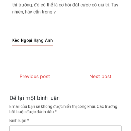
thị trường, đó có thể là cơ hội đặt cược có giá trị. Tuy
nhiên, hãy cẩn trọng v
Kèo Ngoại Hạng Anh
Previous post
Next post
Để lại một bình luận
Email của bạn sẽ không được hiển thị công khai.
Các trường
bắt buộc được đánh dấu
*
Bình luận
*