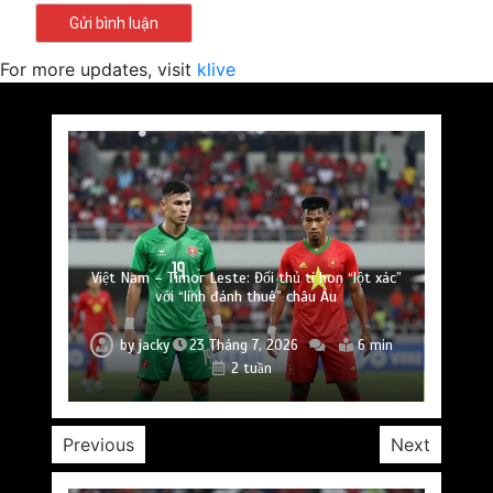
For more updates, visit
klive
Emery ‘đánh cược’ với Garnacho: Bản hợp đồng
mượn thông minh hay canh bạc lớn?
Bruno Guimaraes: Mảnh ghép cuối cùng để Arsenal
HLV Kim Sang Sik có “bài vở” gì cho màn ra quân
Hình xăm “chất chơi” của tuyển Việt Nam: Phong
Việt Nam – Timor Leste: Đối thủ tí hon “lột xác”
Man City âm thầm xây dựng đế chế tương lai:
Ilves lội ngược dòng hạ gục Turku PS 3-1 tại
Bouaddi và những viên ngọc thô
cách hay tín hiệu của sự tự tin?
với “lính đánh thuê” châu Âu
tạo ra ‘cỗ máy’ hủy diệt?
Veritas Stadium
ASEAN Cup?
by
jacky
22 Tháng 7, 2026
6 min
2 tuần
by
by
by
by
by
by
jacky
jacky
jacky
jacky
jacky
jacky
23 Tháng 7, 2026
23 Tháng 7, 2026
22 Tháng 7, 2026
21 Tháng 7, 2026
21 Tháng 7, 2026
21 Tháng 7, 2026
5 min
9 min
7 min
6 min
7 min
7 min
2 tuần
2 tuần
2 tuần
2 tuần
2 tuần
2 tuần
Previous
Next