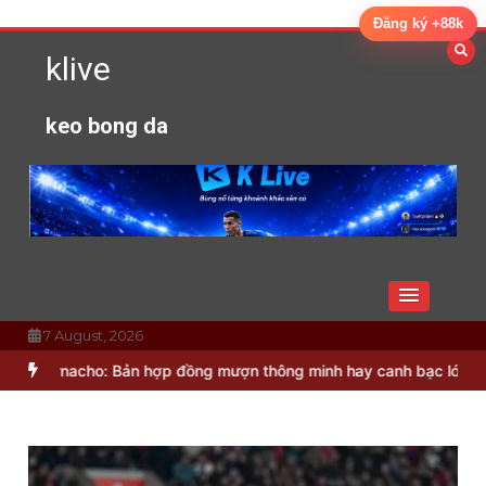
Skip
Đăng ký +88k
to
klive
content
keo bong da
7 August, 2026
rnacho: Bản hợp đồng mượn thông minh hay canh bạc lớn?
Bruno G