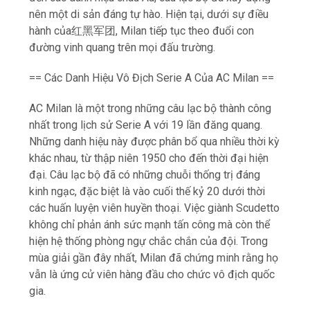
nên một di sản đáng tự hào. Hiện tại, dưới sự điều
hành của红黑军团, Milan tiếp tục theo đuổi con
đường vinh quang trên mọi đấu trường.
== Các Danh Hiệu Vô Địch Serie A Của AC Milan ==
AC Milan là một trong những câu lạc bộ thành công
nhất trong lịch sử Serie A với 19 lần đăng quang.
Những danh hiệu này được phân bổ qua nhiều thời kỳ
khác nhau, từ thập niên 1950 cho đến thời đại hiện
đại. Câu lạc bộ đã có những chuỗi thống trị đáng
kinh ngạc, đặc biệt là vào cuối thế kỷ 20 dưới thời
các huấn luyện viên huyền thoại. Việc giành Scudetto
không chỉ phản ánh sức mạnh tấn công mà còn thể
hiện hệ thống phòng ngự chắc chắn của đội. Trong
mùa giải gần đây nhất, Milan đã chứng minh rằng họ
vẫn là ứng cử viên hàng đầu cho chức vô địch quốc
gia.