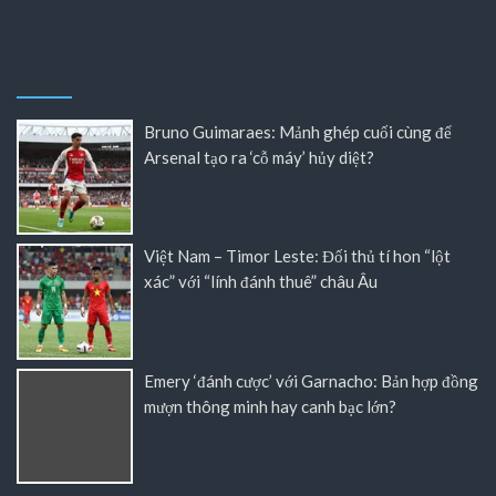
Bruno Guimaraes: Mảnh ghép cuối cùng để
Arsenal tạo ra ‘cỗ máy’ hủy diệt?
Việt Nam – Timor Leste: Đối thủ tí hon “lột
xác” với “lính đánh thuê” châu Âu
Emery ‘đánh cược’ với Garnacho: Bản hợp đồng
mượn thông minh hay canh bạc lớn?