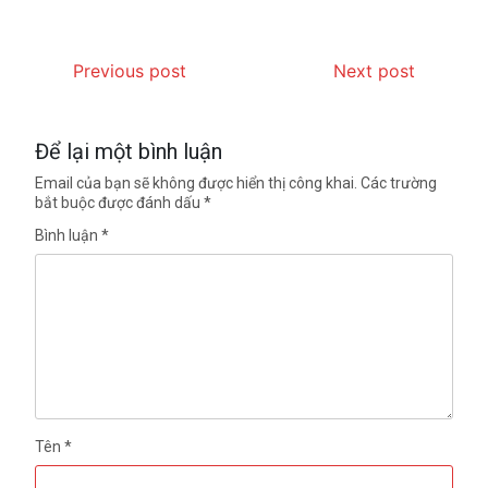
Previous post
Next post
Để lại một bình luận
Email của bạn sẽ không được hiển thị công khai.
Các trường
bắt buộc được đánh dấu
*
Bình luận
*
Tên
*