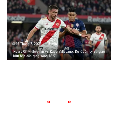
16 Tháng 7, 2026
7 min
Heart Of Midlothian vs Rayo Vallecano: Dự đoán tỷ số giao
hữu hấp dẫn rạng sáng 18/7