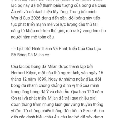
lạc bộ này đã trở thành biểu tượng của bóng đá châu
Âu với vô số danh hiệu lẫy lừng. Trong bối cảnh
World Cup 2026 đang đến gần, đội bóng này tiếp
tục phát triển mạnh mẽ với lực lượng cầu thủ tài
năng từ khắp nơi trên thế giới, mở ra kỳ vọng lớn cho
người hâm mộ toàn cầu.
== Lịch Sử Hình Thành Và Phát Triển Của Câu Lạc
Bộ Bóng Đá Milan ==
Câu lạc bộ bóng đá Milan được thành lập bởi
Herbert Kilpin, một cầu thủ người Anh, vào ngày 16
tháng 12 năm 1899. Ngay từ những ngày đầu, đội
bóng đã nhanh chóng khẳng định vị thế của mình
trong làng bóng đá Ý và châu Âu. Qua hơn 120 năm
tồn tại và phát triển, Milan đã trải qua nhiều giai
đoạn thăng trầm nhưng luôn giữ vững truyền thống
vĩ đại. Từ những chiến thắng đầu tiên ở Serie A cho
đến các danh hiệu châu Âu, câu lạc bộ đã xây dựng