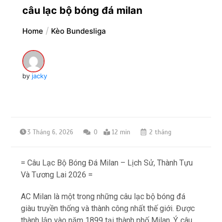
câu lạc bộ bóng đá milan
Home
Kèo Bundesliga
by
jacky
3 Tháng 6, 2026
0
12 min
2 tháng
= Câu Lạc Bộ Bóng Đá Milan – Lịch Sử, Thành Tựu
Và Tương Lai 2026 =
AC Milan là một trong những câu lạc bộ bóng đá
giàu truyền thống và thành công nhất thế giới. Được
thành lập vào năm 1899 tại thành phố Milan, Ý, câu