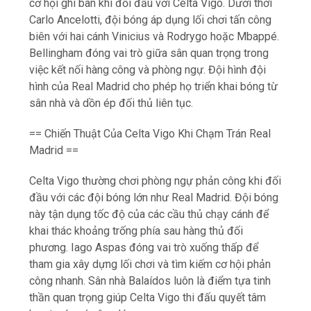
cơ hội ghi bàn khi đối đầu với Celta Vigo. Dưới thời
Carlo Ancelotti, đội bóng áp dụng lối chơi tấn công
biên với hai cánh Vinicius và Rodrygo hoặc Mbappé.
Bellingham đóng vai trò giữa sân quan trọng trong
việc kết nối hàng công và phòng ngự. Đội hình đội
hình của Real Madrid cho phép họ triển khai bóng từ
sân nhà và dồn ép đối thủ liên tục.
== Chiến Thuật Của Celta Vigo Khi Chạm Trán Real
Madrid ==
Celta Vigo thường chơi phòng ngự phản công khi đối
đầu với các đội bóng lớn như Real Madrid. Đội bóng
này tận dụng tốc độ của các cầu thủ chạy cánh để
khai thác khoảng trống phía sau hàng thủ đối
phương. Iago Aspas đóng vai trò xuống thấp để
tham gia xây dựng lối chơi và tìm kiếm cơ hội phản
công nhanh. Sân nhà Balaídos luôn là điểm tựa tinh
thần quan trọng giúp Celta Vigo thi đấu quyết tâm