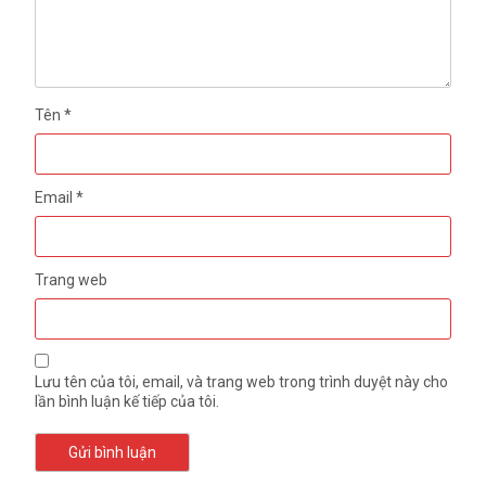
Tên
*
Email
*
Trang web
Lưu tên của tôi, email, và trang web trong trình duyệt này cho
lần bình luận kế tiếp của tôi.