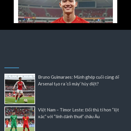
Bruno Guimaraes: Mảnh ghép cuối cùng để
Arsenal tạo ra ‘cỗ máy’ hủy diệt?
Việt Nam – Timor Leste: Đối thủ tí hon “lột
xác” với “lính đánh thuê” châu Âu