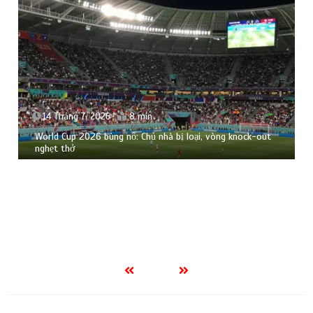
14 Tháng 7, 2026
8 min
World Cup 2026 bùng nổ: Chủ nhà bị loại, vòng knock-out
nghẹt thở