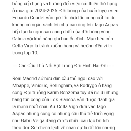
bảng xếp hạng và hướng đến việc cải thiện thứ hạng
ở mùa giải 2024-2025. Đội bóng của huấn luyện viên
Eduardo Coudet vẫn giữ lối chơi tấn công cốt lõi dù
không có ngân sách lớn như các ông lớn. Iago Aspas
tiếp tục là ngôi sao sáng nhất của đội bóng vùng
Galicia với khả năng ghi bàn ổn định. Mục tiêu của
Celta Vigo là tránh xuống hạng và hướng đến vị trí
trong top 10.
== Các Cầu Thủ Nổi Bật Trong Đội Hình Hai Đội ==
Real Madrid sở hữu dàn cầu thủ ngôi sao với
Mbappé, Vinicius, Bellingham, và Rodrygo ở hàng
công. Đội trưởng Karim Benzema tuy đã rời đi nhưng
hàng tấn công của Los Blancos vẫn được đánh giá
là mạnh nhất châu Âu. Celta Vigo dựa vào Iago
Aspas nhưng cũng có những cầu thủ trẻ triển vọng
như Gabri Veiga đang được nhiều câu lạc bộ lớn
theo dõi. Sự chênh lệch về nhân sự là rất lớn nhưng