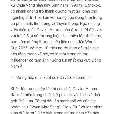
xứ Chùa Vàng hiện nay. Sinh năm 1990 tại Bangkok,
cô nhanh chóng trở thành gương mặt đại diện cho
ngành giải trí Thái Lan với sự nghiệp đồng thời trong
cả phim ảnh, thời trang và truyền thông. Ngoài công
việc diễn xuất, Davika Hoorne còn được biết đến với
vai trò là Đại sứ thương hiệu cho nhiều tập đoàn lớn,
bao gồm những thương hiệu liên quan đến World
Cup 2026. Với hơn 10 triệu người theo dõi trên các
nền tảng mạng xã hội, cô là một trong những
influencer có tầm ảnh hưởng lớn nhất khu vực Đông
Nam Á.
== Sự nghiệp diễn xuất của Davika Hoorne ==
Khởi đầu sự nghiệp từ khi còn nhỏ, Davika Hoorne
đã xuất hiện trong nhiều bộ phim truyền hình và điện
ảnh Thái Lan. Cô ghi dấu ấn mạnh mẽ với các tác
phẩm như “Kwan Mak Song”, “Ugly Girl” và loạt phim
kinh dị “Horor”. Đặc biệt, trong những năm gần đây,