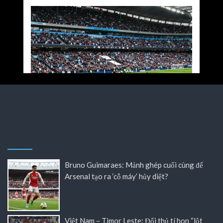
Bruno Guimaraes: Mảnh ghép cuối cùng để
Arsenal tạo ra ‘cỗ máy’ hủy diệt?
Việt Nam – Timor Leste: Đối thủ tí hon “lột