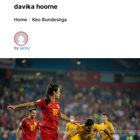
davika hoorne
Home
Kèo Bundesliga
by
jacky