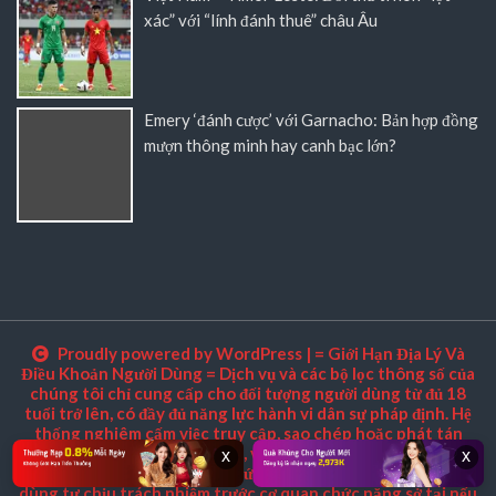
xác” với “lính đánh thuê” châu Âu
Emery ‘đánh cược’ với Garnacho: Bản hợp đồng
mượn thông minh hay canh bạc lớn?
Proudly powered by WordPress
|
= Giới Hạn Địa Lý Và
Điều Khoản Người Dùng = Dịch vụ và các bộ lọc thông số của
chúng tôi chỉ cung cấp cho đối tượng người dùng từ đủ 18
tuổi trở lên, có đầy đủ năng lực hành vi dân sự pháp định. Hệ
thống nghiêm cấm việc truy cập, sao chép hoặc phát tán
thông tin này từ các quốc gia, vùng lãnh thổ áp đặt lệnh cấm
x
x
tuyệt đối đối với các hình thức cá cược trực tuyến. Người
dùng tự chịu trách nhiệm trước cơ quan chức năng sở tại nếu