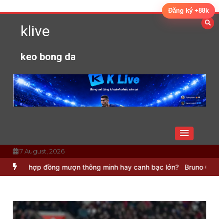
Skip
Đăng ký +88k
to
klive
content
keo bong da
7 August, 2026
đồng mượn thông minh hay canh bạc lớn?
Bruno Guimaraes: Mảnh gh