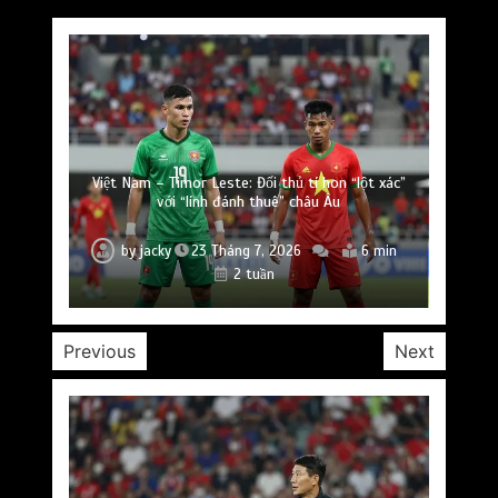
Emery ‘đánh cược’ với Garnacho: Bản hợp đồng
mượn thông minh hay canh bạc lớn?
Bruno Guimaraes: Mảnh ghép cuối cùng để Arsenal
HLV Kim Sang Sik có “bài vở” gì cho màn ra quân
Hình xăm “chất chơi” của tuyển Việt Nam: Phong
Việt Nam – Timor Leste: Đối thủ tí hon “lột xác”
Man City âm thầm xây dựng đế chế tương lai:
Ilves lội ngược dòng hạ gục Turku PS 3-1 tại
Bouaddi và những viên ngọc thô
cách hay tín hiệu của sự tự tin?
với “lính đánh thuê” châu Âu
tạo ra ‘cỗ máy’ hủy diệt?
Veritas Stadium
ASEAN Cup?
by
jacky
22 Tháng 7, 2026
6 min
2 tuần
by
by
by
by
by
by
jacky
jacky
jacky
jacky
jacky
jacky
23 Tháng 7, 2026
23 Tháng 7, 2026
22 Tháng 7, 2026
21 Tháng 7, 2026
21 Tháng 7, 2026
21 Tháng 7, 2026
5 min
9 min
7 min
6 min
7 min
7 min
2 tuần
2 tuần
2 tuần
2 tuần
2 tuần
2 tuần
Previous
Next