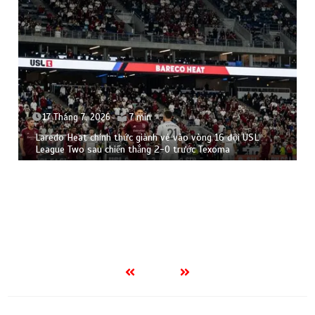
17 Tháng 7, 2026
7 min
Laredo Heat chính thức giành vé vào vòng 16 đội USL
League Two sau chiến thắng 2-0 trước Texoma