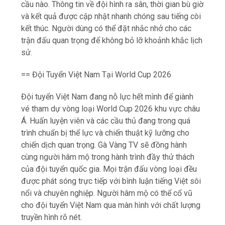
cầu nào. Thông tin về đội hình ra sân, thời gian bù giờ
và kết quả được cập nhật nhanh chóng sau tiếng còi
kết thúc. Người dùng có thể đặt nhắc nhở cho các
trận đấu quan trọng để không bỏ lỡ khoảnh khắc lịch
sử.
== Đội Tuyển Việt Nam Tại World Cup 2026
Đội tuyển Việt Nam đang nỗ lực hết mình để giành
vé tham dự vòng loại World Cup 2026 khu vực châu
Á. Huấn luyện viên và các cầu thủ đang trong quá
trình chuẩn bị thể lực và chiến thuật kỹ lưỡng cho
chiến dịch quan trọng. Gà Vàng TV sẽ đồng hành
cùng người hâm mộ trong hành trình đầy thử thách
của đội tuyển quốc gia. Mọi trận đấu vòng loại đều
được phát sóng trực tiếp với bình luận tiếng Việt sôi
nổi và chuyên nghiệp. Người hâm mộ có thể cổ vũ
cho đội tuyển Việt Nam qua màn hình với chất lượng
truyền hình rõ nét.