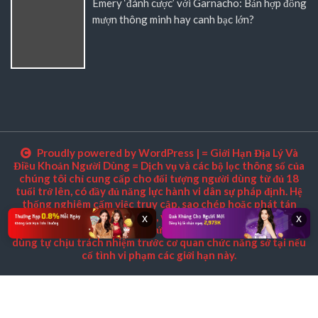
Emery ‘đánh cược’ với Garnacho: Bản hợp đồng
mượn thông minh hay canh bạc lớn?
Proudly powered by WordPress
|
= Giới Hạn Địa Lý Và
Điều Khoản Người Dùng = Dịch vụ và các bộ lọc thông số của
chúng tôi chỉ cung cấp cho đối tượng người dùng từ đủ 18
tuổi trở lên, có đầy đủ năng lực hành vi dân sự pháp định. Hệ
thống nghiêm cấm việc truy cập, sao chép hoặc phát tán
thông tin này từ các quốc gia, vùng lãnh thổ áp đặt lệnh cấm
x
x
tuyệt đối đối với các hình thức cá cược trực tuyến. Người
dùng tự chịu trách nhiệm trước cơ quan chức năng sở tại nếu
cố tình vi phạm các giới hạn này.