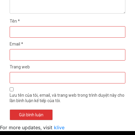
Tên
*
Email
*
Trang web
Lưu tên của tôi, email, và trang web trong trình duyệt này cho
lần bình luận kế tiếp của tôi.
For more updates, visit
klive