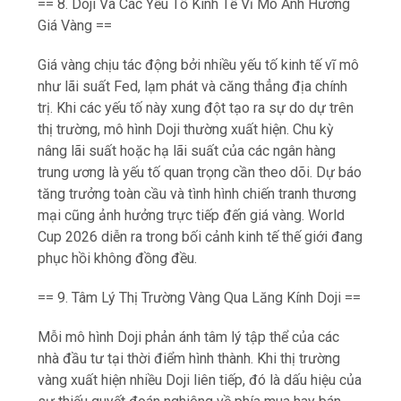
== 8. Doji Và Các Yếu Tố Kinh Tế Vĩ Mô Ảnh Hưởng
Giá Vàng ==
Giá vàng chịu tác động bởi nhiều yếu tố kinh tế vĩ mô
như lãi suất Fed, lạm phát và căng thẳng địa chính
trị. Khi các yếu tố này xung đột tạo ra sự do dự trên
thị trường, mô hình Doji thường xuất hiện. Chu kỳ
nâng lãi suất hoặc hạ lãi suất của các ngân hàng
trung ương là yếu tố quan trọng cần theo dõi. Dự báo
tăng trưởng toàn cầu và tình hình chiến tranh thương
mại cũng ảnh hưởng trực tiếp đến giá vàng. World
Cup 2026 diễn ra trong bối cảnh kinh tế thế giới đang
phục hồi không đồng đều.
== 9. Tâm Lý Thị Trường Vàng Qua Lăng Kính Doji ==
Mỗi mô hình Doji phản ánh tâm lý tập thể của các
nhà đầu tư tại thời điểm hình thành. Khi thị trường
vàng xuất hiện nhiều Doji liên tiếp, đó là dấu hiệu của