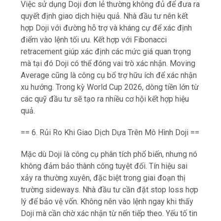
Việc sử dụng Doji đơn lẻ thường không đủ để đưa ra
quyết định giao dịch hiệu quả. Nhà đầu tư nên kết
hợp Doji với đường hỗ trợ và kháng cự để xác định
điểm vào lệnh tối ưu. Kết hợp với Fibonacci
retracement giúp xác định các mức giá quan trọng
mà tại đó Doji có thể đóng vai trò xác nhận. Moving
Average cũng là công cụ bổ trợ hữu ích để xác nhận
xu hướng. Trong kỳ World Cup 2026, dòng tiền lớn từ
các quỹ đầu tư sẽ tạo ra nhiều cơ hội kết hợp hiệu
quả.
== 6. Rủi Ro Khi Giao Dịch Dựa Trên Mô Hình Doji ==
Mặc dù Doji là công cụ phân tích phổ biến, nhưng nó
không đảm bảo thành công tuyệt đối. Tín hiệu sai
xảy ra thường xuyên, đặc biệt trong giai đoạn thị
trường sideways. Nhà đầu tư cần đặt stop loss hợp
lý để bảo vệ vốn. Không nên vào lệnh ngay khi thấy
Doji mà cần chờ xác nhận từ nến tiếp theo. Yếu tố tin