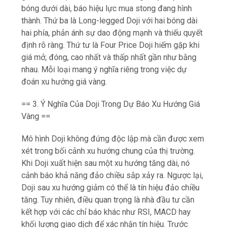
bóng dưới dài, báo hiệu lực mua stong đang hình
thành. Thứ ba là Long-legged Doji với hai bóng dài
hai phía, phản ánh sự dao động mạnh và thiếu quyết
định rõ ràng. Thứ tư là Four Price Doji hiếm gặp khi
giá mở, đóng, cao nhất và thấp nhất gần như bằng
nhau. Mỗi loại mang ý nghĩa riêng trong việc dự
đoán xu hướng giá vàng.
== 3. Ý Nghĩa Của Doji Trong Dự Báo Xu Hướng Giá
Vàng ==
Mô hình Doji không đứng độc lập mà cần được xem
xét trong bối cảnh xu hướng chung của thị trường.
Khi Doji xuất hiện sau một xu hướng tăng dài, nó
cảnh báo khả năng đảo chiều sắp xảy ra. Ngược lại,
Doji sau xu hướng giảm có thể là tín hiệu đảo chiều
tăng. Tuy nhiên, điều quan trọng là nhà đầu tư cần
kết hợp với các chỉ báo khác như RSI, MACD hay
khối lượng giao dịch để xác nhận tín hiệu. Trước