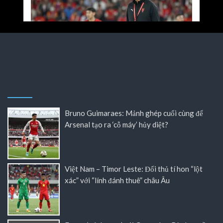
Bruno Guimaraes: Mảnh ghép cuối cùng để
Arsenal tạo ra ‘cỗ máy’ hủy diệt?
Việt Nam – Timor Leste: Đối thủ tí hon “lột
xác” với “lính đánh thuê” châu Âu