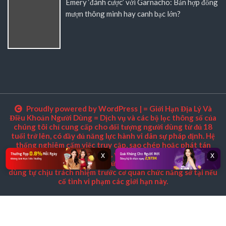
Emery ‘đánh cược’ với Garnacho: Bản hợp đồng
mượn thông minh hay canh bạc lớn?
Proudly powered by WordPress
|
= Giới Hạn Địa Lý Và
Điều Khoản Người Dùng = Dịch vụ và các bộ lọc thông số của
chúng tôi chỉ cung cấp cho đối tượng người dùng từ đủ 18
tuổi trở lên, có đầy đủ năng lực hành vi dân sự pháp định. Hệ
thống nghiêm cấm việc truy cập, sao chép hoặc phát tán
thông tin này từ các quốc gia, vùng lãnh thổ áp đặt lệnh cấm
x
x
tuyệt đối đối với các hình thức cá cược trực tuyến. Người
dùng tự chịu trách nhiệm trước cơ quan chức năng sở tại nếu
cố tình vi phạm các giới hạn này.