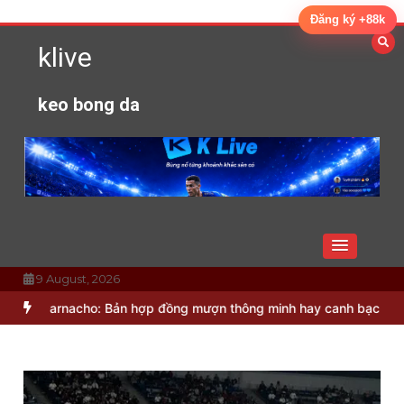
Skip
Đăng ký +88k
to
klive
content
keo bong da
9 August, 2026
rnacho: Bản hợp đồng mượn thông minh hay canh bạc lớn?
Bruno G