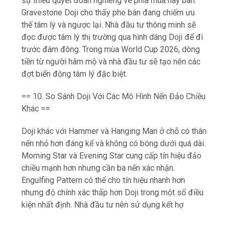
sự thiếu quyết đoán nghiêng về phía mua hay bán.
Gravestone Doji cho thấy phe bán đang chiếm ưu
thế tâm lý và ngược lại. Nhà đầu tư thông minh sẽ
đọc được tâm lý thị trường qua hình dáng Doji để đi
trước đám đông. Trong mùa World Cup 2026, dòng
tiền từ người hâm mộ và nhà đầu tư sẽ tạo nên các
đợt biến động tâm lý đặc biệt.
== 10. So Sánh Doji Với Các Mô Hình Nến Đảo Chiều
Khác ==
Doji khác với Hammer và Hanging Man ở chỗ có thân
nến nhỏ hơn đáng kể và không có bóng dưới quá dài.
Morning Star và Evening Star cung cấp tín hiệu đảo
chiều mạnh hơn nhưng cần ba nến xác nhận.
Engulfing Pattern có thể cho tín hiệu nhanh hơn
nhưng độ chính xác thấp hơn Doji trong một số điều
kiện nhất định. Nhà đầu tư nên sử dụng kết hợ