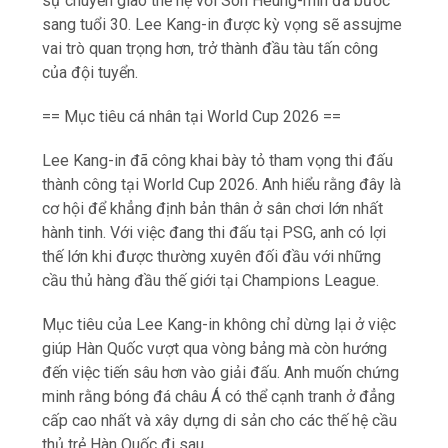
sự chuyển giao thế hệ với Son Heung-min đã bước
sang tuổi 30. Lee Kang-in được kỳ vọng sẽ assujme
vai trò quan trọng hơn, trở thành đầu tàu tấn công
của đội tuyển.
== Mục tiêu cá nhân tại World Cup 2026 ==
Lee Kang-in đã công khai bày tỏ tham vọng thi đấu
thành công tại World Cup 2026. Anh hiểu rằng đây là
cơ hội để khẳng định bản thân ở sân chơi lớn nhất
hành tinh. Với việc đang thi đấu tại PSG, anh có lợi
thế lớn khi được thường xuyên đối đầu với những
cầu thủ hàng đầu thế giới tại Champions League.
Mục tiêu của Lee Kang-in không chỉ dừng lại ở việc
giúp Hàn Quốc vượt qua vòng bảng mà còn hướng
đến việc tiến sâu hơn vào giải đấu. Anh muốn chứng
minh rằng bóng đá châu Á có thể cạnh tranh ở đẳng
cấp cao nhất và xây dựng di sản cho các thế hệ cầu
thủ trẻ Hàn Quốc đi sau.