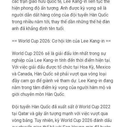
các trận giao hữu quốc tế, Lee Kang-in liên tục thể
hiện phong độ ấn tượng. Anh được kỳ vọng sẽ là
người dẫn dắt hàng công của đội tuyển Hàn Quốc
trong nhiều năm tới, thay thế dần những thế hệ đàn
anh đã khẳng định tên tuổi.
== World Cup 2026: Cơ hội lớn của Lee Kang-in ==
World Cup 2026 sẽ là giải đấu lớn nhất trong sự
nghiệp của Lee Kang-in tính đến thời điểm hiện tại.
Với việc giải đấu được tổ chức tại Hoa Kỳ, Mexico
và Canada, Hàn Quốc sẽ phải vượt qua vòng loại
đầy cam go để giành vé tham dự. Lee Kang-in đang
nằm trong tâm điểm kỳ vọng của người hâm mộ và
giới chuyên môn Hàn Quốc.
Đội tuyển Hàn Quốc đã xuất sất ở World Cup 2022
tại Qatar và gây ấn tượng mạnh với việc vượt qua
vòng bảng. Tuy nhiên, kỳ World Cup 2026 đánh dấu