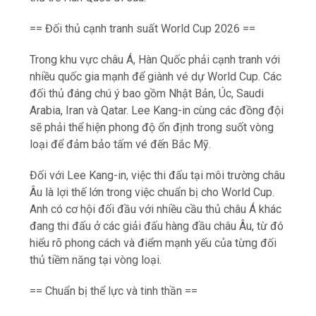
== Đối thủ cạnh tranh suất World Cup 2026 ==
Trong khu vực châu Á, Hàn Quốc phải cạnh tranh với
nhiều quốc gia mạnh để giành vé dự World Cup. Các
đối thủ đáng chú ý bao gồm Nhật Bản, Úc, Saudi
Arabia, Iran và Qatar. Lee Kang-in cùng các đồng đội
sẽ phải thể hiện phong độ ổn định trong suốt vòng
loại để đảm bảo tấm vé đến Bắc Mỹ.
Đối với Lee Kang-in, việc thi đấu tại môi trường châu
Âu là lợi thế lớn trong việc chuẩn bị cho World Cup.
Anh có cơ hội đối đầu với nhiều cầu thủ châu Á khác
đang thi đấu ở các giải đấu hàng đầu châu Âu, từ đó
hiểu rõ phong cách và điểm mạnh yếu của từng đối
thủ tiềm năng tại vòng loại.
== Chuẩn bị thể lực và tinh thần ==