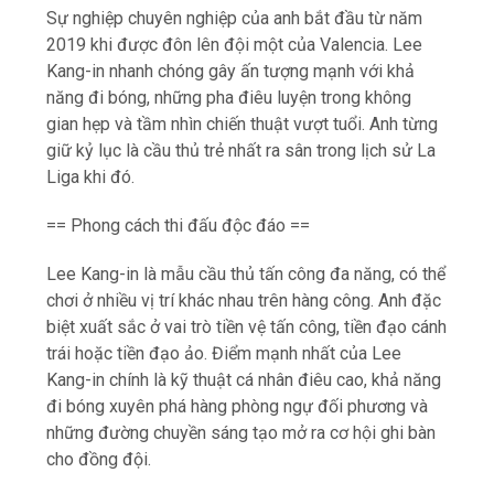
Sự nghiệp chuyên nghiệp của anh bắt đầu từ năm
2019 khi được đôn lên đội một của Valencia. Lee
Kang-in nhanh chóng gây ấn tượng mạnh với khả
năng đi bóng, những pha điêu luyện trong không
gian hẹp và tầm nhìn chiến thuật vượt tuổi. Anh từng
giữ kỷ lục là cầu thủ trẻ nhất ra sân trong lịch sử La
Liga khi đó.
== Phong cách thi đấu độc đáo ==
Lee Kang-in là mẫu cầu thủ tấn công đa năng, có thể
chơi ở nhiều vị trí khác nhau trên hàng công. Anh đặc
biệt xuất sắc ở vai trò tiền vệ tấn công, tiền đạo cánh
trái hoặc tiền đạo ảo. Điểm mạnh nhất của Lee
Kang-in chính là kỹ thuật cá nhân điêu cao, khả năng
đi bóng xuyên phá hàng phòng ngự đối phương và
những đường chuyền sáng tạo mở ra cơ hội ghi bàn
cho đồng đội.