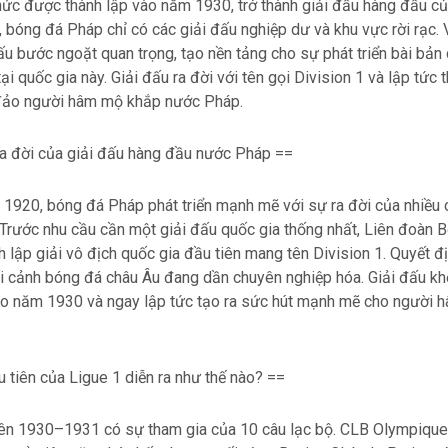
thức được thành lập vào năm 1930, trở thành giải đấu hàng đầu c
 bóng đá Pháp chỉ có các giải đấu nghiệp dư và khu vực rời rạc. 
u bước ngoặt quan trọng, tạo nền tảng cho sự phát triển bài bản
ại quốc gia này. Giải đấu ra đời với tên gọi Division 1 và lập tức 
đảo người hâm mộ khắp nước Pháp.
a đời của giải đấu hàng đầu nước Pháp ==
 1920, bóng đá Pháp phát triển mạnh mẽ với sự ra đời của nhiều 
 Trước nhu cầu cần một giải đấu quốc gia thống nhất, Liên đoàn
h lập giải vô địch quốc gia đầu tiên mang tên Division 1. Quyết 
ối cảnh bóng đá châu Âu đang dần chuyên nghiệp hóa. Giải đấu kh
vào năm 1930 và ngay lập tức tạo ra sức hút mạnh mẽ cho người
 tiên của Ligue 1 diễn ra như thế nào? ==
iên 1930–1931 có sự tham gia của 10 câu lạc bộ. CLB Olympique