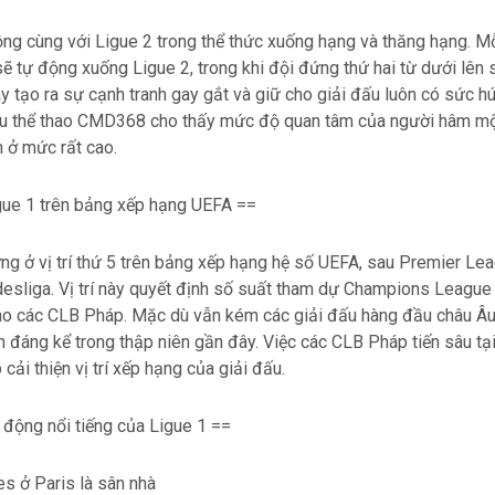
ng cùng với Ligue 2 trong thể thức xuống hạng và thăng hạng. Mỗ
ẽ tự động xuống Ligue 2, trong khi đội đứng thứ hai từ dưới lên 
ày tạo ra sự cạnh tranh gay gắt và giữ cho giải đấu luôn có sức hú
ệu thể thao CMD368 cho thấy mức độ quan tâm của người hâm mộ 
 ở mức rất cao.
igue 1 trên bảng xếp hạng UEFA ==
ng ở vị trí thứ 5 trên bảng xếp hạng hệ số UEFA, sau Premier Lea
desliga. Vị trí này quyết định số suất tham dự Champions League
o các CLB Pháp. Mặc dù vẫn kém các giải đấu hàng đầu châu Âu,
 đáng kể trong thập niên gần đây. Việc các CLB Pháp tiến sâu tạ
cải thiện vị trí xếp hạng của giải đấu.
 động nổi tiếng của Ligue 1 ==
s ở Paris là sân nhà