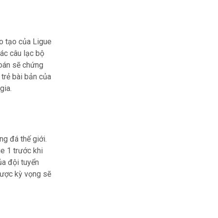
o tạo của Ligue
các câu lạc bộ
đoán sẽ chứng
trẻ bài bản của
gia.
g đá thế giới.
e 1 trước khi
ủa đội tuyển
được kỳ vọng sẽ