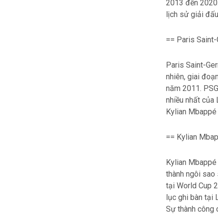
2013 đến 2020.
lịch sử giải đấ
== Paris Saint-
Paris Saint-Ge
nhiên, giai đoạ
năm 2011. PSG 
nhiều nhất của 
Kylian Mbappé 
== Kylian Mbapp
Kylian Mbappé 
thành ngôi sao 
tại World Cup 
lục ghi bàn tại
Sự thành công 