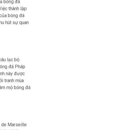
ủa bóng đá
Việc thành lập
 của bóng đá
thu hút sự quan
câu lạc bộ
 Bóng đá Pháp
định này được
ởi tranh mùa
 hâm mộ bóng đá
 de Marseille