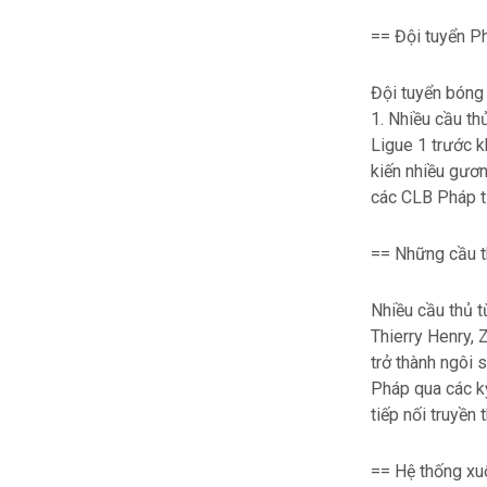
== Đội tuyển P
Đội tuyển bóng 
1. Nhiều cầu th
Ligue 1 trước 
kiến nhiều gươn
các CLB Pháp ti
== Những cầu t
Nhiều cầu thủ t
Thierry Henry,
trở thành ngôi 
Pháp qua các k
tiếp nối truyền
== Hệ thống xu