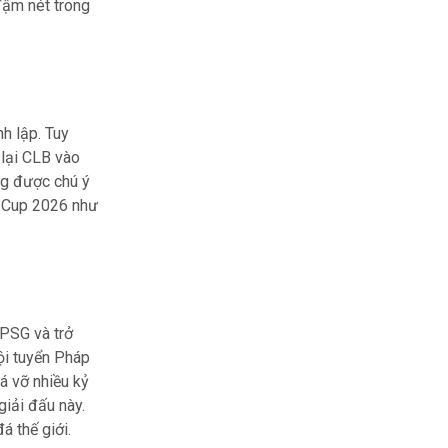
đậm nét trong
h lập. Tuy
 lại CLB vào
ng được chú ý
d Cup 2026 như
 PSG và trở
ội tuyển Pháp
á vỡ nhiều kỷ
giải đấu này.
 thế giới.