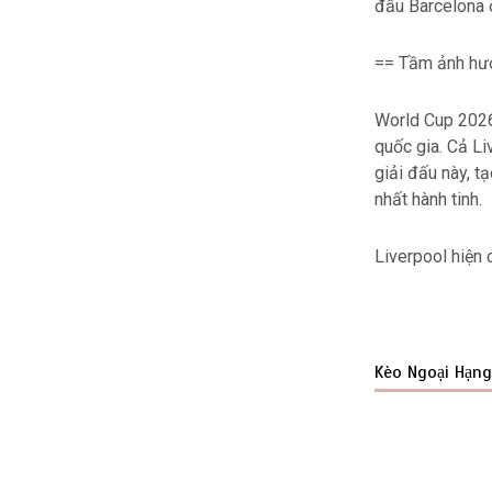
đầu Barcelona ở
== Tầm ảnh hưở
World Cup 2026
quốc gia. Cả Li
giải đấu này, t
nhất hành tinh.
Liverpool hiện
Kèo Ngoại Hạn