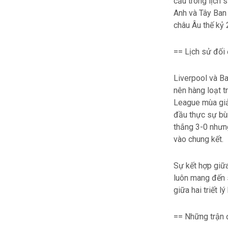
cầu trong lịch 
Anh và Tây Ban
châu Âu thế kỷ 
== Lịch sử đối
Liverpool và Ba
nên hàng loạt 
League mùa giải
đầu thực sự bùn
thắng 3-0 nhưn
vào chung kết.
Sự kết hợp giữ
luôn mang đến s
giữa hai triết 
== Những trận 