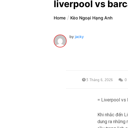
liverpool vs bar
Home
Kèo Ngoại Hạng Anh
by
jacky
3 Tháng 6, 2026
0
= Liverpool vs
Khi nhắc đến Li
dung ra những m