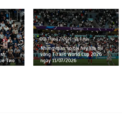
7 Tháng 7, 2026
9 min
9 min
Rạng sáng nay 08/07/2026, vòng
nảy lửa tại
16 đội World Cup 2026 đã chính
d Cup 2026
thức khép lại với loạt trận kịch
tính,