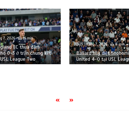
11 Tháng 7, 2026
13 Tháng 7, 2026
8 min
Những màn so tài 
Ballard hủy diệt Snohomish
vòng Tứ kết Worl
United 4-0 tại USL League Two
ngày 11/07/2026