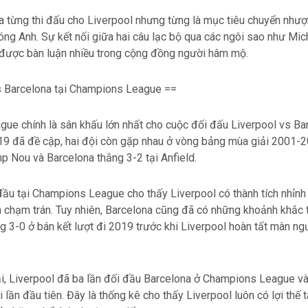
 từng thi đấu cho Liverpool nhưng từng là mục tiêu chuyển như
óng Anh. Sự kết nối giữa hai câu lạc bộ qua các ngôi sao như Mi
 được bàn luận nhiều trong cộng đồng người hâm mộ.
s Barcelona tại Champions League ==
ue chính là sân khấu lớn nhất cho cuộc đối đấu Liverpool vs Ba
019 đã đề cập, hai đội còn gặp nhau ở vòng bảng mùa giải 2001-2
p Nou và Barcelona thắng 3-2 tại Anfield.
đầu tại Champions League cho thấy Liverpool có thành tích nhỉnh 
n chạm trán. Tuy nhiên, Barcelona cũng đã có những khoảnh khắc 
ắng 3-0 ở bán kết lượt đi 2019 trước khi Liverpool hoàn tất màn n
ại, Liverpool đã ba lần đối đầu Barcelona ở Champions League và
i lần đầu tiên. Đây là thống kê cho thấy Liverpool luôn có lợi thế t