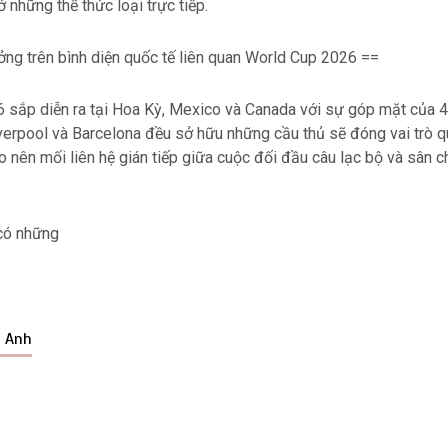
 những thể thức loại trực tiếp.
ng trên bình diện quốc tế liên quan World Cup 2026 ==
 sắp diễn ra tại Hoa Kỳ, Mexico và Canada với sự góp mặt của 4
verpool và Barcelona đều sở hữu những cầu thủ sẽ đóng vai trò qu
ạo nên mối liên hệ gián tiếp giữa cuộc đối đầu câu lạc bộ và sân c
 có những
g Anh