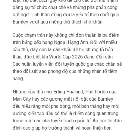
luật. Họ biết cách gây khó dễ cho các đối thủ mạnh
bằng sự tổ chức chặt chẽ và những pha phản công
bất ngờ. Tinh thần đồng đội là yếu tố then chốt giúp
Burnley vượt qua những thử thách khó khăn.
Cuộc chạm trán này không chỉ đơn thuần là ba điểm
trên bảng xếp hạng Ngoại Hạng Anh. Đối với nhiều
cầu thủ, đây còn là sân khấu để họ chứng tỏ bản
thân, đặc biệt khi World Cup 2026 đang đến gần.
Các huấn luyện viên đội tuyển quốc gia chắc chắn sẽ
theo dõi sát sao phong độ của những nhân tố tiềm
năng.
Những cầu thủ như Erling Haaland, Phil Foden của
Man City hay các gương mặt nổi bật của Burnley
đều hiểu rằng mỗi pha bóng, mỗi bàn thắng hay mỗi
đường kiến tạo đều có thể là điểm cộng quan trọng
trong mắt các nhà tuyển trạch quốc tế. Áp lực thi đấu
đỉnh cao giúp họ trưởng thành và hoàn thiện hơn.