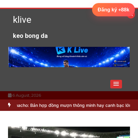
Skip
Đăng ký +88k
to
klive
content
keo bong da
6 August, 2026
o: Bản hợp đồng mượn thông minh hay canh bạc lớn?
Bruno Guimar