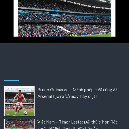
Bruno Guimaraes: Mảnh ghép cuối cùng để
Arsenal tạo ra ‘cỗ máy’ hủy diệt?
Việt Nam – Timor Leste: Đối thủ tí hon “lột
xác” với “lính đánh thuê” châu Âu