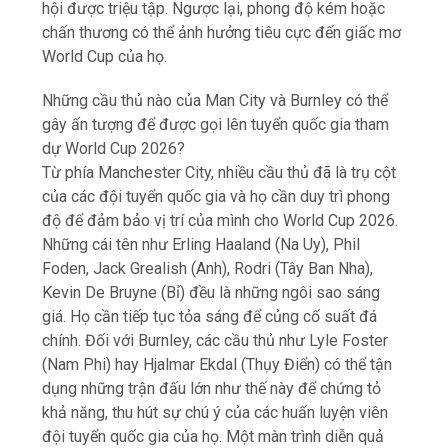
hội được triệu tập. Ngược lại, phong độ kém hoặc
chấn thương có thể ảnh hưởng tiêu cực đến giấc mơ
World Cup của họ.
Những cầu thủ nào của Man City và Burnley có thể
gây ấn tượng để được gọi lên tuyển quốc gia tham
dự World Cup 2026?
Từ phía Manchester City, nhiều cầu thủ đã là trụ cột
của các đội tuyển quốc gia và họ cần duy trì phong
độ để đảm bảo vị trí của mình cho World Cup 2026.
Những cái tên như Erling Haaland (Na Uy), Phil
Foden, Jack Grealish (Anh), Rodri (Tây Ban Nha),
Kevin De Bruyne (Bỉ) đều là những ngôi sao sáng
giá. Họ cần tiếp tục tỏa sáng để củng cố suất đá
chính. Đối với Burnley, các cầu thủ như Lyle Foster
(Nam Phi) hay Hjalmar Ekdal (Thụy Điển) có thể tận
dụng những trận đấu lớn như thế này để chứng tỏ
khả năng, thu hút sự chú ý của các huấn luyện viên
đội tuyển quốc gia của họ. Một màn trình diễn quả