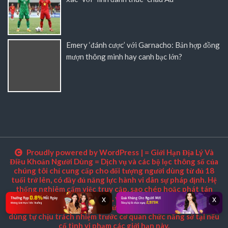
Emery ‘đánh cược’ với Garnacho: Bản hợp đồng
mượn thông minh hay canh bạc lớn?
Proudly powered by WordPress
|
= Giới Hạn Địa Lý Và
Điều Khoản Người Dùng = Dịch vụ và các bộ lọc thông số của
chúng tôi chỉ cung cấp cho đối tượng người dùng từ đủ 18
tuổi trở lên, có đầy đủ năng lực hành vi dân sự pháp định. Hệ
thống nghiêm cấm việc truy cập, sao chép hoặc phát tán
thông tin này từ các quốc gia, vùng lãnh thổ áp đặt lệnh cấm
x
x
tuyệt đối đối với các hình thức cá cược trực tuyến. Người
dùng tự chịu trách nhiệm trước cơ quan chức năng sở tại nếu
cố tình vi phạm các giới hạn này.