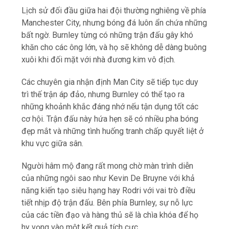
Lịch sử đối đầu giữa hai đội thường nghiêng về phía
Manchester City, nhưng bóng đá luôn ẩn chứa những
bất ngờ. Burnley từng có những trận đấu gây khó
khăn cho các ông lớn, và họ sẽ không dễ dàng buông
xuôi khi đối mặt với nhà đương kim vô địch.
Các chuyên gia nhận định Man City sẽ tiếp tục duy
trì thế trận áp đảo, nhưng Burnley có thể tạo ra
những khoảnh khắc đáng nhớ nếu tận dụng tốt các
cơ hội. Trận đấu này hứa hẹn sẽ có nhiều pha bóng
đẹp mắt và những tình huống tranh chấp quyết liệt ở
khu vực giữa sân.
Người hâm mộ đang rất mong chờ màn trình diễn
của những ngôi sao như Kevin De Bruyne với khả
năng kiến tạo siêu hạng hay Rodri với vai trò điều
tiết nhịp độ trận đấu. Bên phía Burnley, sự nỗ lực
của các tiền đạo và hàng thủ sẽ là chìa khóa để họ
hy vọng vào một kết quả tích cực.