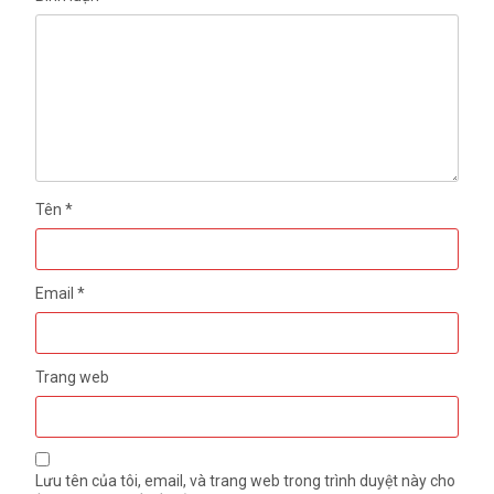
Tên
*
Email
*
Trang web
Lưu tên của tôi, email, và trang web trong trình duyệt này cho