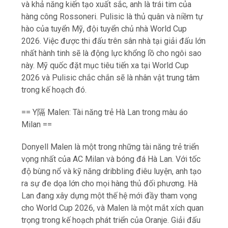
và khả năng kiến tạo xuất sắc, anh là trái tim của
hàng công Rossoneri. Pulisic là thủ quân và niềm tự
hào của tuyển Mỹ, đội tuyển chủ nhà World Cup
2026. Việc được thi đấu trên sân nhà tại giải đấu lớn
nhất hành tinh sẽ là động lực khổng lồ cho ngôi sao
này. Mỹ quốc đặt mục tiêu tiến xa tại World Cup
2026 và Pulisic chắc chắn sẽ là nhân vật trung tâm
trong kế hoạch đó.
== Y隔 Malen: Tài năng trẻ Hà Lan trong màu áo
Milan ==
Donyell Malen là một trong những tài năng trẻ triển
vọng nhất của AC Milan và bóng đá Hà Lan. Với tốc
độ bùng nổ và kỹ năng dribbling điêu luyện, anh tạo
ra sự đe dọa lớn cho mọi hàng thủ đối phương. Hà
Lan đang xây dựng một thế hệ mới đầy tham vọng
cho World Cup 2026, và Malen là một mắt xích quan
trọng trong kế hoạch phát triển của Oranje. Giải đấu