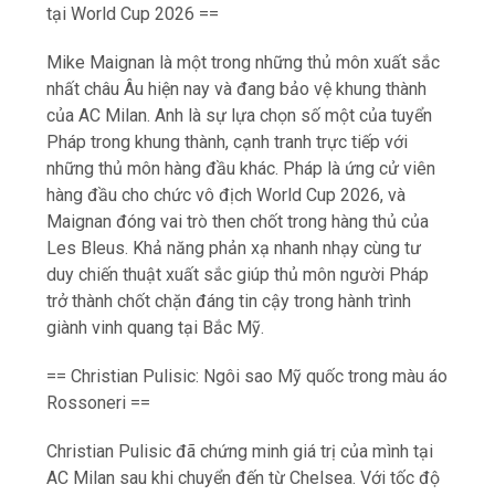
tại World Cup 2026 ==
Mike Maignan là một trong những thủ môn xuất sắc
nhất châu Âu hiện nay và đang bảo vệ khung thành
của AC Milan. Anh là sự lựa chọn số một của tuyển
Pháp trong khung thành, cạnh tranh trực tiếp với
những thủ môn hàng đầu khác. Pháp là ứng cử viên
hàng đầu cho chức vô địch World Cup 2026, và
Maignan đóng vai trò then chốt trong hàng thủ của
Les Bleus. Khả năng phản xạ nhanh nhạy cùng tư
duy chiến thuật xuất sắc giúp thủ môn người Pháp
trở thành chốt chặn đáng tin cậy trong hành trình
giành vinh quang tại Bắc Mỹ.
== Christian Pulisic: Ngôi sao Mỹ quốc trong màu áo
Rossoneri ==
Christian Pulisic đã chứng minh giá trị của mình tại
AC Milan sau khi chuyển đến từ Chelsea. Với tốc độ