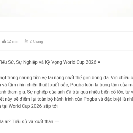
12 min
2 tháng
Tiểu Sử, Sự Nghiệp và Kỳ Vọng World Cup 2026 =
ột trong những tiền vệ tài năng nhất thế giới bóng đá. Với chiều
n và tầm nhìn chiến thuật xuất sắc, Pogba luôn là trung tâm của m
anh tham gia. Sự nghiệp của anh đã trải qua nhiều biến cố lớn, từ
iết này sẽ điểm lại toàn bộ hành trình của Pogba và đặc biệt là n
 tại World Cup 2026 sắp tới.
à ai? Tiểu sử và xuất thân ==