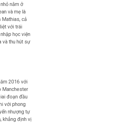
 nhỏ nằm ở
ean và mẹ là
à Mathias, cả
t với trái
 nhập học viện
 và thu hút sự
 năm 2016 với
ập Manchester
giai đoạn đầu
hi với phong
uyển nhượng tự
, khẳng định vị