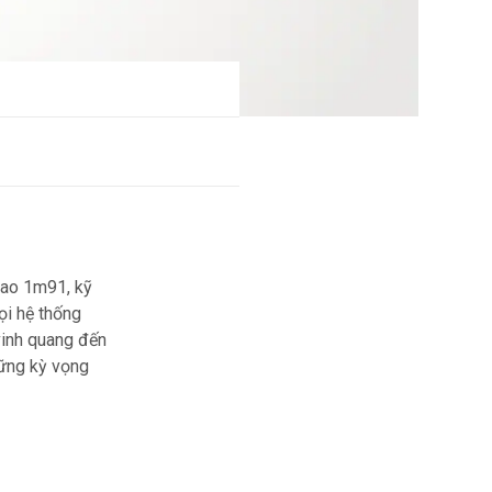
 cao 1m91, kỹ
ọi hệ thống
 vinh quang đến
hững kỳ vọng