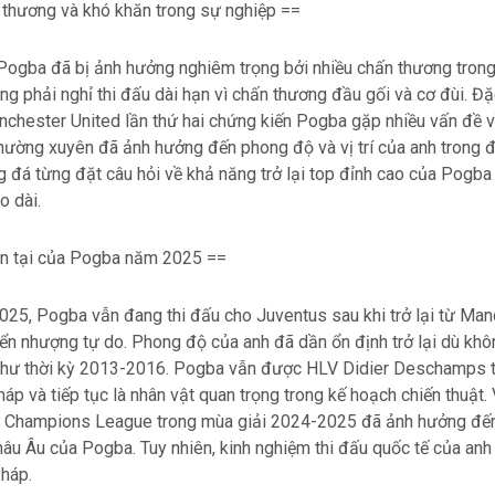
thương và khó khăn trong sự nghiệp ==
Pogba đã bị ảnh hưởng nghiêm trọng bởi nhiều chấn thương tro
ng phải nghỉ thi đấu dài hạn vì chấn thương đầu gối và cơ đùi. Đặc
nchester United lần thứ hai chứng kiến Pogba gặp nhiều vấn đề về
hường xuyên đã ảnh hưởng đến phong độ và vị trí của anh trong đ
 đá từng đặt câu hỏi về khả năng trở lại top đỉnh cao của Pogb
o dài.
iện tại của Pogba năm 2025 ==
025, Pogba vẫn đang thi đấu cho Juventus sau khi trở lại từ Man
ển nhượng tự do. Phong độ của anh đã dần ổn định trở lại dù khô
hư thời kỳ 2013-2016. Pogba vẫn được HLV Didier Deschamps t
háp và tiếp tục là nhân vật quan trọng trong kế hoạch chiến thuật.
 Champions League trong mùa giải 2024-2025 đã ảnh hưởng đến 
âu Âu của Pogba. Tuy nhiên, kinh nghiệm thi đấu quốc tế của anh 
Pháp.