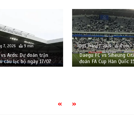
g 7, 2026
9 min
13 Tháng 7, 2026
8 min
vs Ards: Dự đoán trận
Daegu FC vs Siheung Cit
u câu lạc bộ ngày 17/07
đoán FA Cup Hàn Quốc 1