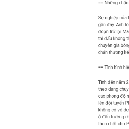
== Những chấn 
Sự nghiệp của 
gần đây. Anh từ
đoạn trở lại Ma
thi đấu không t
chuyên gia bóng
chấn thương ké
== Tình hình h
Tính đến năm 2
theo dạng chuy
cao phong độ n
lên đội tuyển P
không có vé dự
ở đấu trường ch
then chốt cho 