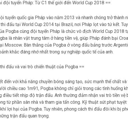
ại đội tuyển Pháp: Từ C1 thế giới đến World Cup 2018 ==
ội tuyển quốc gia Pháp vào năm 2013 và nhanh chóng trở thành n
thi đấu tại World Cup 2014 tại Brazil, nơi Pháp lọt vào tứ kết. Tuy
của Pogba cùng đội tuyển Pháp là chức vô địch World Cup 2018 t
gba là nhân vật trung tâm ở hàng tiền vệ, giúp Pháp đánh bại Croa
 tại Moscow. Bàn thắng của Pogba ở vòng đấu bảng trước Argenti
oảnh khắc đáng nhớ nhất trong sự nghiệp quốc tế của anh.
hi đấu và vai trò chiến thuật của Pogba ==
t đến với khả năng chuyền bóng sáng tạo, sức mạnh thể chất và 
. Với chiều cao 1m91, Pogba không chỉ giỏi trong các tình huống 
 điều tiết nhịp độ trận đấu. Anh thường đảm nhận vai trò tiền vệ 
bóng từ phần sân nhà và tham gia tấn công. Kỹ thuật sút phạt tuyệt
khí lợi hại của Pogba. Tuy nhiên, phong cách thi đấu đôi khi bị ph
hững trận đấu quan trọng.