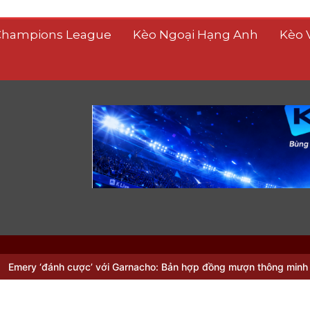
Champions League
Kèo Ngoại Hạng Anh
Kèo 
 cược’ với Garnacho: Bản hợp đồng mượn thông minh hay canh bạc 