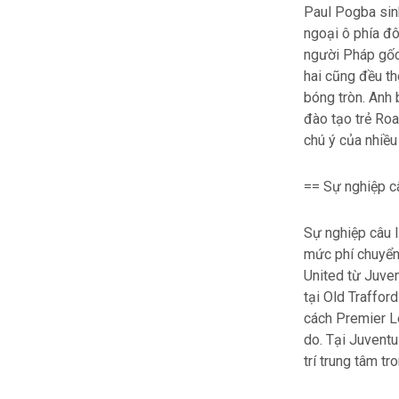
Paul Pogba sin
ngoại ô phía đô
người Pháp gốc 
hai cũng đều th
bóng tròn. Anh 
đào tạo trẻ Roa
chú ý của nhiều
== Sự nghiệp câ
Sự nghiệp câu 
mức phí chuyển
United từ Juven
tại Old Traffor
cách Premier L
do. Tại Juventu
trí trung tâm tr