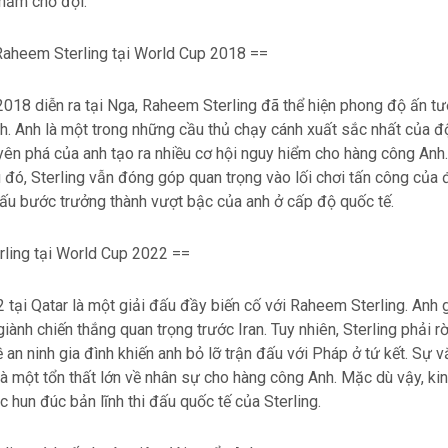
 năm chờ đợi.
 Raheem Sterling tại World Cup 2018 ==
2018 diễn ra tại Nga, Raheem Sterling đã thể hiện phong độ ấn t
h. Anh là một trong những cầu thủ chạy cánh xuất sắc nhất của đ
ên phá của anh tạo ra nhiều cơ hội nguy hiểm cho hàng công Anh
u đó, Sterling vẫn đóng góp quan trọng vào lối chơi tấn công của đ
ấu bước trưởng thành vượt bậc của anh ở cấp độ quốc tế.
ling tại World Cup 2022 ==
tại Qatar là một giải đấu đầy biến cố với Raheem Sterling. Anh 
iành chiến thắng quan trọng trước Iran. Tuy nhiên, Sterling phải rờ
 an ninh gia đình khiến anh bỏ lỡ trận đấu với Pháp ở tứ kết. Sự 
 một tổn thất lớn về nhân sự cho hàng công Anh. Mặc dù vậy, kin
c hun đúc bản lĩnh thi đấu quốc tế của Sterling.