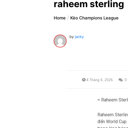
raheem sterling
Home
Kèo Champions League
by
jacky
4 Tháng 6, 2026
0
= Raheem Sterl
Raheem Sterlin
đến World Cup 