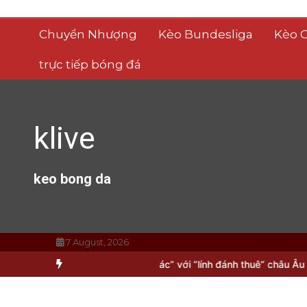
Skip
to
Chuyển Nhượng
Kèo Bundesliga
Kèo 
content
trực tiếp bóng đá
klive
keo bong da
7 August, 2026
ối thủ tí hon “lột xác” với “lính đánh thuê” châu Âu
Emery ‘đánh cư