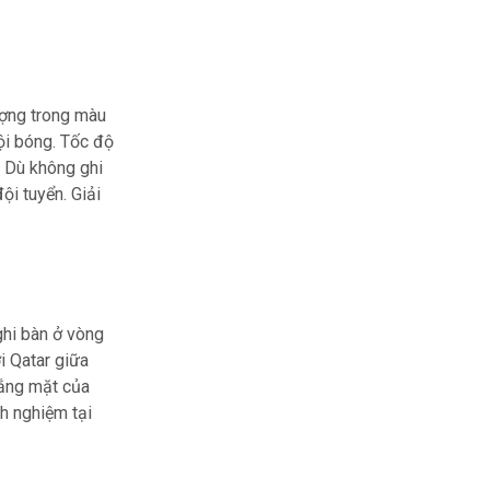
ượng trong màu
ội bóng. Tốc độ
. Dù không ghi
ội tuyển. Giải
ghi bàn ở vòng
i Qatar giữa
vắng mặt của
h nghiệm tại