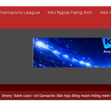
Champions League
Kèo Ngoại Hạng Anh
Kèo 
ợc’ với Garnacho: Bản hợp đồng mượn thông minh hay canh bạc lớn