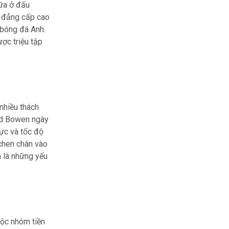
ữa ở đấu
ở đẳng cấp cao
g bóng đá Anh.
ược triệu tập
nhiều thách
rod Bowen ngày
ực và tốc độ
 chen chân vào
n là những yếu
uộc nhóm tiền