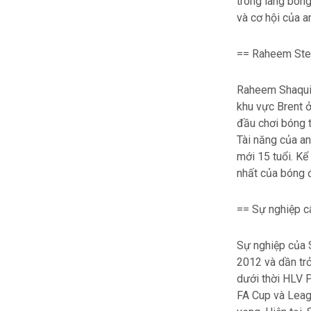
trong làng bóng
và cơ hội của an
== Raheem Sterl
Raheem Shaquill
khu vực Brent ở
đầu chơi bóng t
Tài năng của a
mới 15 tuổi. Kể
nhất của bóng 
== Sự nghiệp c
Sự nghiệp của S
2012 và dần tr
dưới thời HLV P
FA Cup và Leag