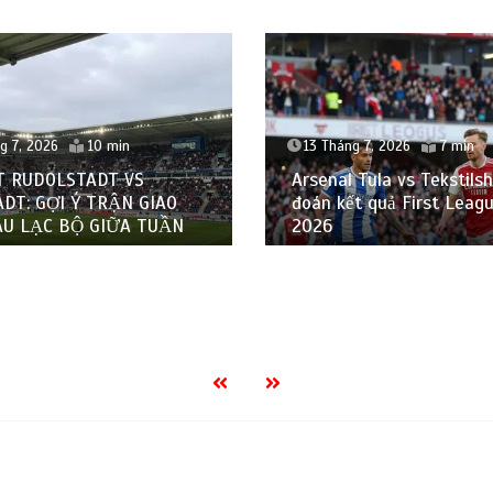
g 7, 2026
10 min
13 Tháng 7, 2026
7 min
T RUDOLSTADT VS
Arsenal Tula vs Tekstilsh
DT: GỢI Ý TRẬN GIAO
đoán kết quả First Leag
ÂU LẠC BỘ GIỮA TUẦN
2026