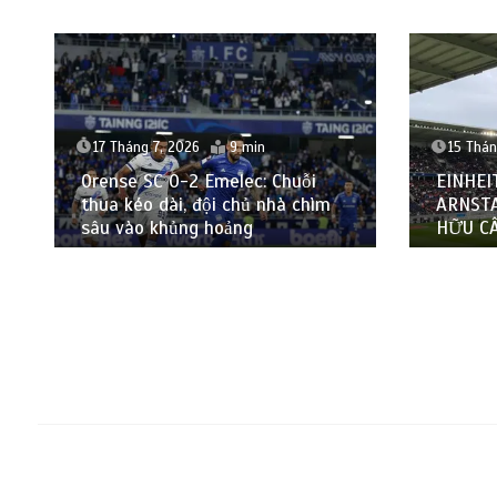
17 Tháng 7, 2026
9 min
15 Thán
Orense SC 0-2 Emelec: Chuỗi
EINHEI
thua kéo dài, đội chủ nhà chìm
ARNSTA
sâu vào khủng hoảng
HỮU C