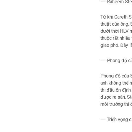
== Raheem Ster
Từ khi Gareth S
thuật của ông. 
dưới thời HLV m
thuộc rất nhiều
giao phó. Đây l
== Phong độ củ
Phong độ của St
anh không thể h
thi đấu ổn định
được ra sân, St
môi trường thi 
== Triển vọng 