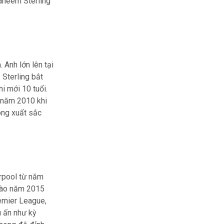
Raheem Sterling
 Anh lớn lên tại
 Sterling bắt
i mới 10 tuổi.
o năm 2010 khi
công xuất sắc
erpool từ năm
 vào năm 2015
remier League,
 ấn như kỳ