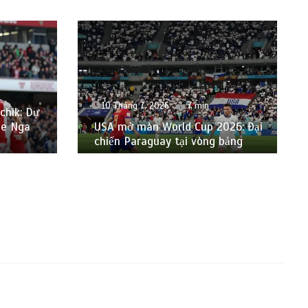
10 Tháng 7, 2026
7 min
chik: Dự
ue Nga
USA mở màn World Cup 2026: Đại
chiến Paraguay tại vòng bảng