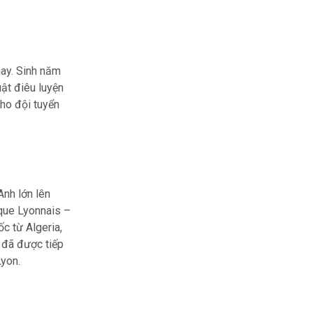
nay. Sinh năm
uật điêu luyện
cho đội tuyển
Anh lớn lên
que Lyonnais –
c từ Algeria,
 đã được tiếp
Lyon.