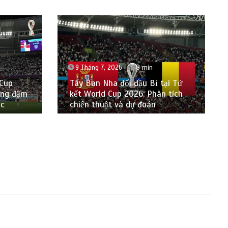
9 Tháng 7, 2026
8 min
 Cup
Tây Ban Nha đối đầu Bỉ tại Tứ
ắng đậm
kết World Cup 2026: Phân tích
ốc
chiến thuật và dự đoán