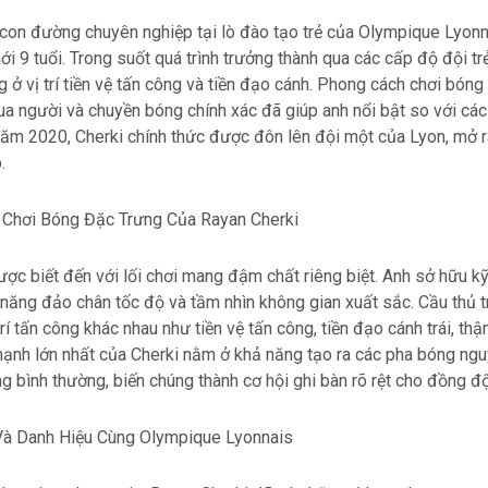
 con đường chuyên nghiệp tại lò đào tạo trẻ của Olympique Lyon
ới 9 tuổi. Trong suốt quá trình trưởng thành qua các cấp độ đội trẻ
g ở vị trí tiền vệ tấn công và tiền đạo cánh. Phong cách chơi bóng
ua người và chuyền bóng chính xác đã giúp anh nổi bật so với cá
 năm 2020, Cherki chính thức được đôn lên đội một của Lyon, mở 
.
Chơi Bóng Đặc Trưng Của Rayan Cherki
ợc biết đến với lối chơi mang đậm chất riêng biệt. Anh sở hữu kỹ
 năng đảo chân tốc độ và tầm nhìn không gian xuất sắc. Cầu thủ t
trí tấn công khác nhau như tiền vệ tấn công, tiền đạo cánh trái, thậm
ạnh lớn nhất của Cherki nằm ở khả năng tạo ra các pha bóng ngu
g bình thường, biến chúng thành cơ hội ghi bàn rõ rệt cho đồng độ
Và Danh Hiệu Cùng Olympique Lyonnais