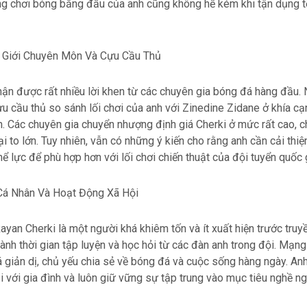
g chơi bóng bằng đầu của anh cũng không hề kém khi tận dụng t
 Giới Chuyên Môn Và Cựu Cầu Thủ
ận được rất nhiều lời khen từ các chuyên gia bóng đá hàng đầu. 
ựu cầu thủ so sánh lối chơi của anh với Zinedine Zidane ở khía c
n. Các chuyên gia chuyển nhượng định giá Cherki ở mức rất cao, c
 to lớn. Tuy nhiên, vẫn có những ý kiến cho rằng anh cần cải thi
ể lực để phù hợp hơn với lối chơi chiến thuật của đội tuyển quốc 
Cá Nhân Và Hoạt Động Xã Hội
ayan Cherki là một người khá khiêm tốn và ít xuất hiện trước truy
nh thời gian tập luyện và học hỏi từ các đàn anh trong đội. Mạng
 giản dị, chủ yếu chia sẻ về bóng đá và cuộc sống hàng ngày. An
i với gia đình và luôn giữ vững sự tập trung vào mục tiêu nghề n