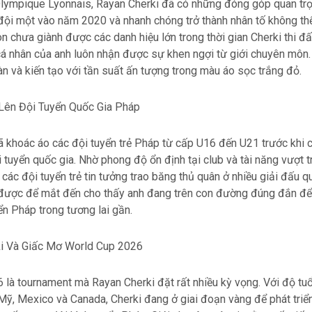
lympique Lyonnais, Rayan Cherki đã có những đóng góp quan trọ
 đội một vào năm 2020 và nhanh chóng trở thành nhân tố không thể
on chưa giành được các danh hiệu lớn trong thời gian Cherki thi 
cá nhân của anh luôn nhận được sự khen ngợi từ giới chuyên môn.
àn và kiến tạo với tần suất ấn tượng trong màu áo sọc trắng đỏ.
Lên Đội Tuyển Quốc Gia Pháp
ã khoác áo các đội tuyển trẻ Pháp từ cấp U16 đến U21 trước khi 
ội tuyển quốc gia. Nhờ phong độ ổn định tại club và tài năng vượt t
 các đội tuyển trẻ tin tưởng trao băng thủ quân ở nhiều giải đấu qu
 được để mắt đến cho thấy anh đang trên con đường đúng đắn để 
ển Pháp trong tương lai gần.
i Và Giấc Mơ World Cup 2026
là tournament mà Rayan Cherki đặt rất nhiều kỳ vọng. Với độ tuổ
 Mỹ, Mexico và Canada, Cherki đang ở giai đoạn vàng để phát triể