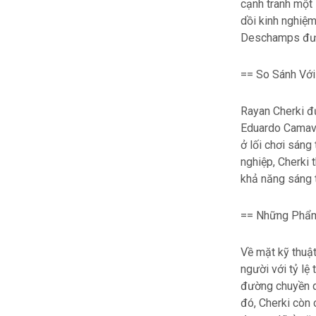
cạnh tranh một 
dồi kinh nghiệ
Deschamps đưa
== So Sánh Với
Rayan Cherki đư
Eduardo Camavi
ở lối chơi sáng
nghiệp, Cherki 
khả năng sáng t
== Những Phẩm
Về mặt kỹ thuật
người với tỷ lệ
đường chuyền q
đó, Cherki còn 