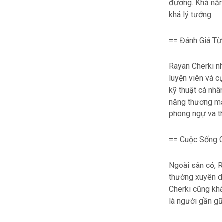
đương. Khả năn
khá lý tưởng.
== Đánh Giá Từ
Rayan Cherki nh
luyện viên và c
kỹ thuật cá nhâ
năng thương mại
phòng ngự và th
== Cuộc Sống 
Ngoài sân cỏ, R
thường xuyên dà
Cherki cũng khá
là người gần gũ