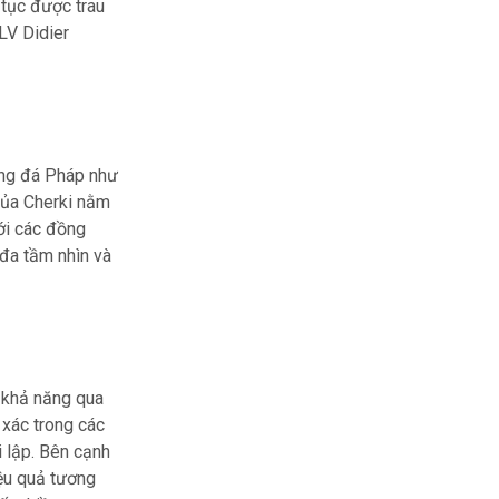
 tục được trau
LV Didier
óng đá Pháp như
của Cherki nằm
ới các đồng
 đa tầm nhìn và
à khả năng qua
 xác trong các
 lập. Bên cạnh
iệu quả tương