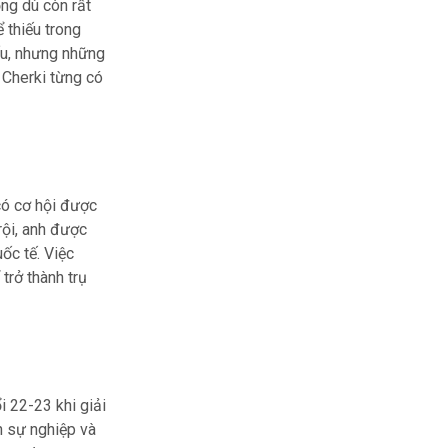
ng dù còn rất
 thiếu trong
đấu, nhưng những
 Cherki từng có
có cơ hội được
rội, anh được
ốc tế. Việc
trở thành trụ
i 22-23 khi giải
n sự nghiệp và