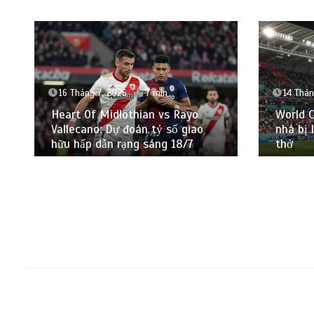
16 Tháng 7, 2026
7 min
14 Thán
Heart Of Midlothian vs Rayo
World 
Vallecano: Dự đoán tỷ số giao
nhà bị 
hữu hấp dẫn rạng sáng 18/7
thở