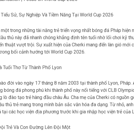
: Tiểu Sử, Sự Nghiệp Và Tiềm Năng Tại World Cup 2026
 một trong những tài năng trẻ triển vọng nhất bóng đá Pháp hiện 
cầu thủ này đã nhanh chóng khẳng định tên tuổi nhờ lối chơi kỹ th
ến thuật vượt trội. Sự xuất hiện của Cherki mang đến làn gió mới 
trong bối cảnh hướng tới World Cup 2026.
à Tuổi Thơ Từ Thành Phố Lyon
ào đời vào ngày 17 tháng 8 năm 2003 tại thành phố Lyon, Pháp. 
ng bóng đá phong phú khi thành phố này nổi tiếng với CLB Olympi
 lò đào tạo trẻ hàng đầu châu Âu. Cha mẹ của Cherki có nguồn gố
ầu thủ trẻ mang trong mình bản sắc văn hóa đa dạng. Từ nhỏ, anh
 tại các học viện địa phương trước khi gia nhập học viện trẻ của 
ội Trẻ Và Con Đường Lên Đội Một