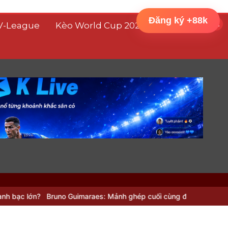
Đăng ký +88k
V-League
Kèo World Cup 2026
uno Guimaraes: Mảnh ghép cuối cùng để Arsenal tạo ra ‘cỗ máy’ hủy 