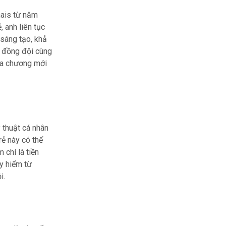
nais từ năm
, anh liên tục
 sáng tạo, khả
c đồng đội cùng
ra chương mới
 thuật cá nhân
rẻ này có thể
 chí là tiền
y hiểm từ
i.