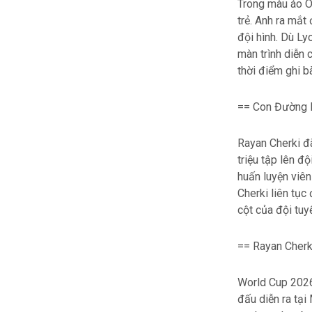
Trong màu áo O
trẻ. Anh ra mắt
đội hình. Dù Ly
màn trình diễn 
thời điểm ghi b
== Con Đường 
Rayan Cherki đ
triệu tập lên đ
huấn luyện viên
Cherki liên tục
cột của đội tuy
== Rayan Cherk
World Cup 2026 
đấu diễn ra tại