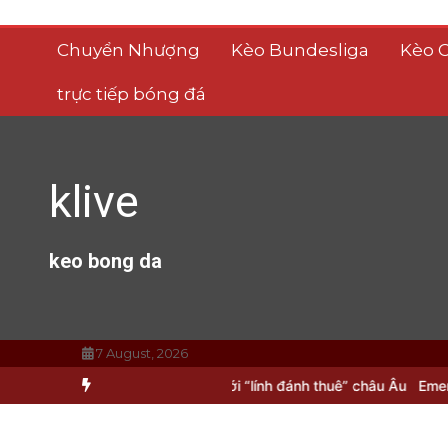
Skip
to
Chuyển Nhượng
Kèo Bundesliga
Kèo 
content
trực tiếp bóng đá
klive
keo bong da
7 August, 2026
 tí hon “lột xác” với “lính đánh thuê” châu Âu
Emery ‘đánh cược’ v