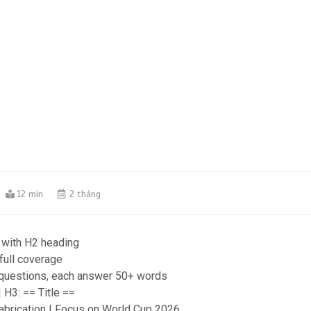
12 min
2 tháng
ly with H2 heading
 full coverage
 questions, each answer 50+ words
 | H3: == Title ==
fabrication | Focus on World Cup 2026