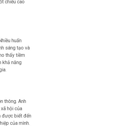
ốt chiều cao
Nhiều huấn
ạnh sáng tạo và
ho thấy tiềm
ện khả năng
gia.
ền thông. Anh
 xã hội của
h được biết đến
ghiệp của mình.