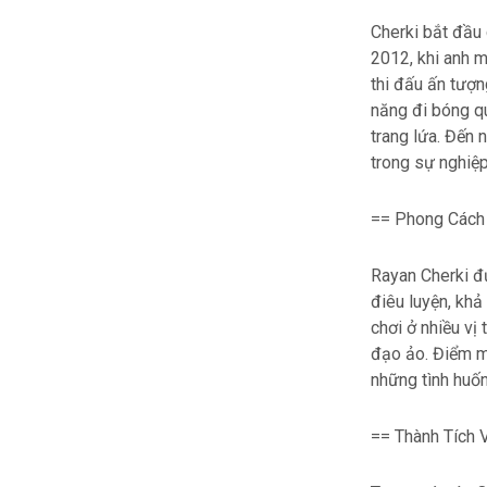
Cherki bắt đầu
2012, khi anh m
thi đấu ấn tượn
năng đi bóng q
trang lứa. Đến
trong sự nghiệp
== Phong Cách 
Rayan Cherki đư
điêu luyện, khả
chơi ở nhiều vị 
đạo ảo. Điểm m
những tình huốn
== Thành Tích 