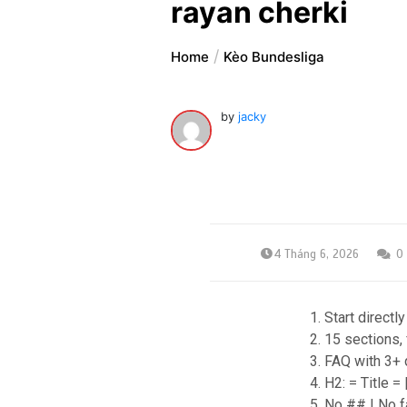
rayan cherki
Home
Kèo Bundesliga
by
jacky
4 Tháng 6, 2026
0
1. Start direct
2. 15 sections,
3. FAQ with 3+
4. H2: = Title =
5. No ## | No 