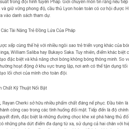
suất trong đội hình tuyển Pháp. Giới chuyên môn tin rằng nếu tiếp
m và giữ vững phong độ, cầu thủ Lyon hoàn toàn có cơ hội được H
 vào danh sách tham dự.
 Các Tài Năng Trẻ Đồng Lứa Của Pháp
ợc xếp cùng thế hệ với nhiều ngôi sao trẻ triển vọng khác của b
nga, William Saliba hay Bukayo Saka. Tuy nhiên, điểm khác biệt 
 tạo đặc biệt và khả năng chơi bóng không bóng thông minh. So v
thường hoạt động ở khu vực trung lập, nơi anh có thể tận dụng tối
ạo lối chơi của mình cho toàn đội.
 Chất Kỹ Thuật Nổi Bật
, Rayan Cherki sở hữu nhiều phẩm chất đáng nể phục. Đầu tiên l
 thành công cao trong các tình huống đối mặt. Tiếp đến là độ chính
uyết định, đặc biệt là những đường chọc khe xé phá hàng thủ đối
có những pha dứt điểm đa dạng từ xa, sử dụng cả hai chân với h