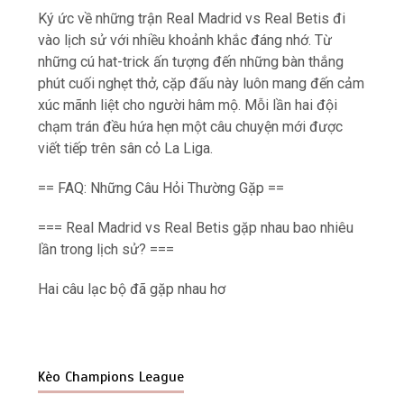
Ký ức về những trận Real Madrid vs Real Betis đi
vào lịch sử với nhiều khoảnh khắc đáng nhớ. Từ
những cú hat-trick ấn tượng đến những bàn thắng
phút cuối nghẹt thở, cặp đấu này luôn mang đến cảm
xúc mãnh liệt cho người hâm mộ. Mỗi lần hai đội
chạm trán đều hứa hẹn một câu chuyện mới được
viết tiếp trên sân cỏ La Liga.
== FAQ: Những Câu Hỏi Thường Gặp ==
=== Real Madrid vs Real Betis gặp nhau bao nhiêu
lần trong lịch sử? ===
Hai câu lạc bộ đã gặp nhau hơ
Kèo Champions League