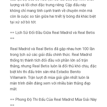
lượng và lối chơi đặc trưng riêng. Cặp đấu này
không chỉ mang tính cạnh tranh về chuyên môn mà
còn là cuộc so tản giữa hai triết lý bóng đá khác biệt
tại xứ sở bò tót.
== Lịch Sử Đối Đầu Giữa Real Madrid và Real Betis
==
Real Madrid và Real Betis đã gặp nhau hơn 100 lần
trong lịch sử các giải đấu chính thức. Real Madrid
thống trị thành tích đối đầu với phần lớn số trận
thắng, nhưng Real Betis luôn là đối thủ khó chịu, đặc
biệt khi thi đấu trên sân nhà Estadio Benito
Villamarín. Trận lượt đi mùa giải gần nhất luôn là
màn trình diễn đáng xem với nhiều bàn thắng đẹp
mắt.
== Phong Độ Thi Đấu Của Real Madrid Mùa Giải Này
==