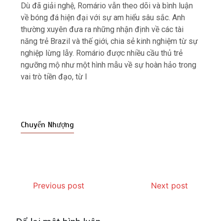
Dù đã giải nghệ, Romário vẫn theo dõi và bình luận
về bóng đá hiện đại với sự am hiểu sâu sắc. Anh
thường xuyên đưa ra những nhận định về các tài
năng trẻ Brazil và thế giới, chia sẻ kinh nghiệm từ sự
nghiệp lừng lẫy. Romário được nhiều cầu thủ trẻ
ngưỡng mộ như một hình mẫu về sự hoàn hảo trong
vai trò tiền đạo, từ l
Chuyển Nhượng
Previous post
Next post