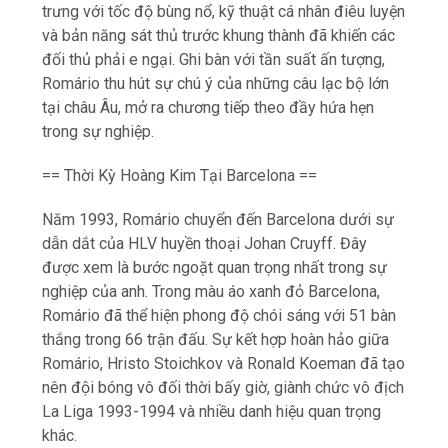
trưng với tốc độ bùng nổ, kỹ thuật cá nhân điêu luyện
và bản năng sát thủ trước khung thành đã khiến các
đối thủ phải e ngại. Ghi bàn với tần suất ấn tượng,
Romário thu hút sự chú ý của những câu lạc bộ lớn
tại châu Âu, mở ra chương tiếp theo đầy hứa hẹn
trong sự nghiệp.
== Thời Kỳ Hoàng Kim Tại Barcelona ==
Năm 1993, Romário chuyển đến Barcelona dưới sự
dẫn dắt của HLV huyền thoại Johan Cruyff. Đây
được xem là bước ngoặt quan trọng nhất trong sự
nghiệp của anh. Trong màu áo xanh đỏ Barcelona,
Romário đã thể hiện phong độ chói sáng với 51 bàn
thắng trong 66 trận đấu. Sự kết hợp hoàn hảo giữa
Romário, Hristo Stoichkov và Ronald Koeman đã tạo
nên đội bóng vô đối thời bấy giờ, giành chức vô địch
La Liga 1993-1994 và nhiều danh hiệu quan trọng
khác.