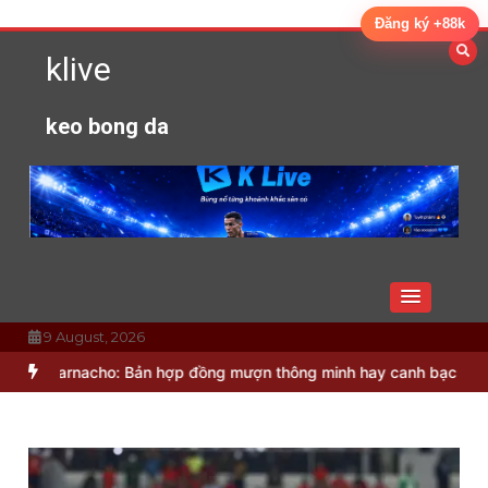
Skip
Đăng ký +88k
to
klive
content
keo bong da
9 August, 2026
nacho: Bản hợp đồng mượn thông minh hay canh bạc lớn?
Bruno Gu