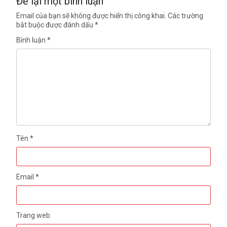
Để lại một bình luận
Email của bạn sẽ không được hiển thị công khai.
Các trường
bắt buộc được đánh dấu
*
Bình luận
*
Tên
*
Email
*
Trang web