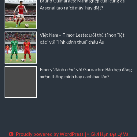
Bruno Guimaraes: Mảnh ghép cuối cùng để
Arsenal tạo ra ‘cỗ máy’ hủy diệt?
Việt Nam – Timor Leste: Đối thủ tí hon “lột
xác” với “lính đánh thuê” châu Âu
Emery ‘đánh cược’ với Garnacho: Bản hợp đồng
mượn thông minh hay canh bạc lớn?
Proudly powered by WordPress
|
= Giới Hạn Địa Lý Và