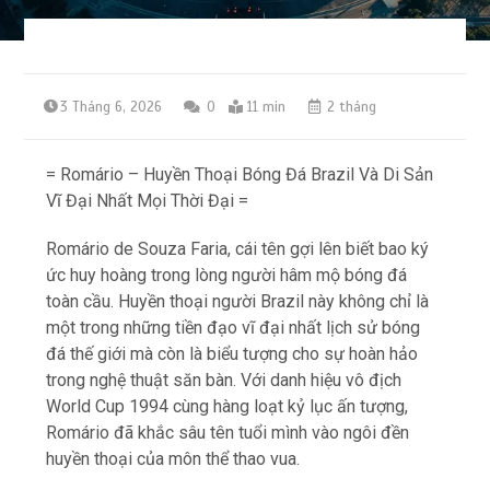
3 Tháng 6, 2026
0
11 min
2 tháng
= Romário – Huyền Thoại Bóng Đá Brazil Và Di Sản
Vĩ Đại Nhất Mọi Thời Đại =
Romário de Souza Faria, cái tên gợi lên biết bao ký
ức huy hoàng trong lòng người hâm mộ bóng đá
toàn cầu. Huyền thoại người Brazil này không chỉ là
một trong những tiền đạo vĩ đại nhất lịch sử bóng
đá thế giới mà còn là biểu tượng cho sự hoàn hảo
trong nghệ thuật săn bàn. Với danh hiệu vô địch
World Cup 1994 cùng hàng loạt kỷ lục ấn tượng,
Romário đã khắc sâu tên tuổi mình vào ngôi đền
huyền thoại của môn thể thao vua.