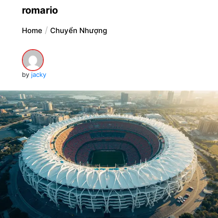
romario
Home
Chuyển Nhượng
by
jacky