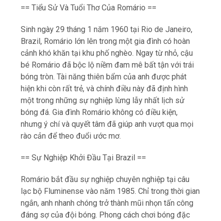
== Tiểu Sử Và Tuổi Thơ Của Romário ==
Sinh ngày 29 tháng 1 năm 1960 tại Rio de Janeiro,
Brazil, Romário lớn lên trong một gia đình có hoàn
cảnh khó khăn tại khu phố nghèo. Ngay từ nhỏ, cậu
bé Romário đã bộc lộ niềm đam mê bất tận với trái
bóng tròn. Tài năng thiên bẩm của anh được phát
hiện khi còn rất trẻ, và chính điều này đã định hình
một trong những sự nghiệp lừng lẫy nhất lịch sử
bóng đá. Gia đình Romário không có điều kiện,
nhưng ý chí và quyết tâm đã giúp anh vượt qua mọi
rào cản để theo đuổi ước mơ.
== Sự Nghiệp Khởi Đầu Tại Brazil ==
Romário bắt đầu sự nghiệp chuyên nghiệp tại câu
lạc bộ Fluminense vào năm 1985. Chỉ trong thời gian
ngắn, anh nhanh chóng trở thành mũi nhọn tấn công
đáng sợ của đội bóng. Phong cách chơi bóng đặc