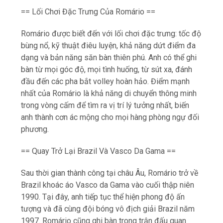
== Lối Chơi Đặc Trưng Của Romário ==
Romário được biết đến với lối chơi đặc trưng: tốc độ
bùng nổ, kỹ thuật điêu luyện, khả năng dứt điểm đa
dạng và bản năng săn bàn thiên phú. Anh có thể ghi
bàn từ mọi góc độ, mọi tình huống, từ sút xa, đánh
đầu đến các pha bắt volley hoàn hảo. Điểm mạnh
nhất của Romário là khả năng di chuyển thông minh
trong vòng cấm để tìm ra vị trí lý tưởng nhất, biến
anh thành cơn ác mộng cho mọi hàng phòng ngự đối
phương.
== Quay Trở Lại Brazil Và Vasco Da Gama ==
Sau thời gian thành công tại châu Âu, Romário trở về
Brazil khoác áo Vasco da Gama vào cuối thập niên
1990. Tại đây, anh tiếp tục thể hiện phong độ ấn
tượng và đã cùng đội bóng vô địch giải Brazil năm
1997. Romário cũng ghi bàn trong trận đấu quan