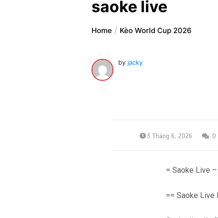
saoke live
Home
Kèo World Cup 2026
by
jacky
3 Tháng 6, 2026
0
= Saoke Live –
== Saoke Live 