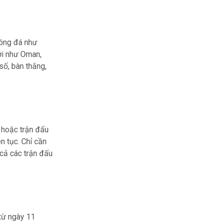
óng đá như
ới như Oman,
số, bàn thắng,
 hoặc trận đấu
n tục. Chỉ cần
 cả các trận đấu
từ ngày 11