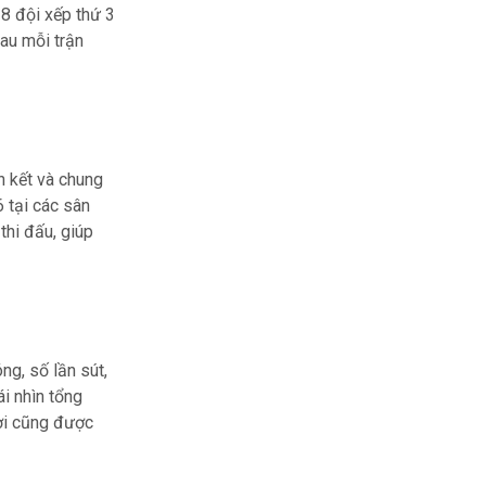
8 đội xếp thứ 3
sau mỗi trận
n kết và chung
 tại các sân
thi đấu, giúp
ng, số lần sút,
ái nhìn tổng
ười cũng được