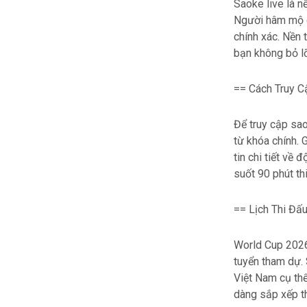
Saoke live là n
Người hâm mộ có
chính xác. Nền 
bạn không bỏ lỡ
== Cách Truy 
Để truy cập sao
từ khóa chính. 
tin chi tiết về
suốt 90 phút th
== Lịch Thi Đấ
World Cup 2026
tuyển tham dự. 
Việt Nam cụ th
dàng sắp xếp th