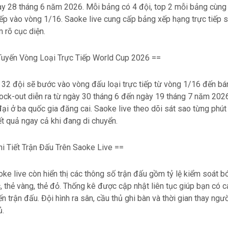
ày 28 tháng 6 năm 2026. Mỗi bảng có 4 đội, top 2 mỗi bảng cùng 
tiếp vào vòng 1/16. Saoke live cung cấp bảng xếp hạng trực tiếp 
 rõ cục diện.
Tuyến Vòng Loại Trực Tiếp World Cup 2026 ==
 32 đội sẽ bước vào vòng đấu loại trực tiếp từ vòng 1/16 đến bá
nock-out diễn ra từ ngày 30 tháng 6 đến ngày 19 tháng 7 năm 2026
ại ở ba quốc gia đăng cai. Saoke live theo dõi sát sao từng phút 
t quả ngay cả khi đang di chuyển.
hi Tiết Trận Đấu Trên Saoke Live ==
oke live còn hiển thị các thông số trận đấu gồm tỷ lệ kiểm soát bó
, thẻ vàng, thẻ đỏ. Thống kê được cập nhật liên tục giúp bạn có c
ến trận đấu. Đội hình ra sân, cầu thủ ghi bàn và thời gian thay ng
ủ.