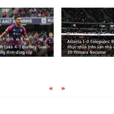
12 Tháng 7, 
14 Tháng 7, 2026
11 min
Phân tích t
Atlanta 1-0 Colegiales: Ba điểm
2026 ngày 1
nhọc nhằn trên sân nhà ở vòng
tài đỉnh cao
20 Primera Nacional
tiếp