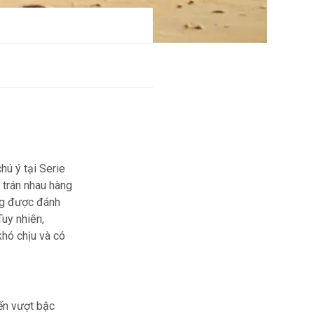
ú ý tại Serie
 trán nhau hàng
ờng được đánh
Tuy nhiên,
khó chịu và có
ến vượt bậc