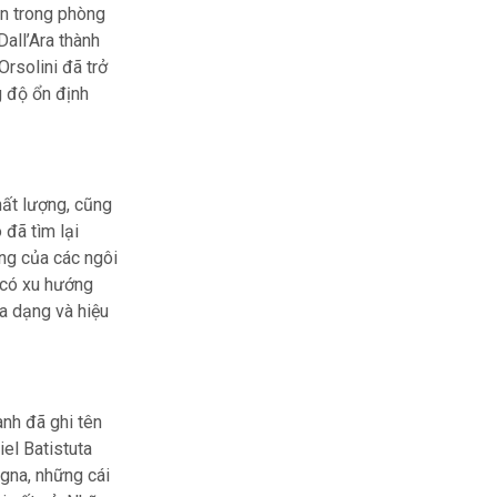
ắn trong phòng
all’Ara thành
rsolini đã trở
g độ ổn định
ất lượng, cũng
 đã tìm lại
ng của các ngôi
 có xu hướng
đa dạng và hiệu
nh đã ghi tên
el Batistuta
gna, những cái