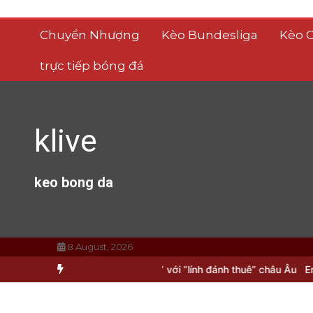
Skip
to
Chuyển Nhượng
Kèo Bundesliga
Kèo 
content
trực tiếp bóng đá
klive
keo bong da
8 August, 2026
hon “lột xác” với “lính đánh thuê” châu Âu
Emery ‘đánh cược’ với G