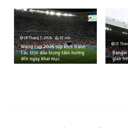
18 Tháng 7, 2026
10 min
15 Thán
World Cup 2026 sắp khởi tranh:
Các trận đấu trọng tâm hướng
Bangor 
đến ngày khai mạc
giao hữ