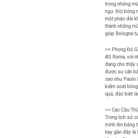
trong những mùa
ngự. Đội bóng n
một pháo đài kh
thành những mũ
giúp Bologna tự
== Phong Độ G
AS Roma, với n
đang cho thấy s
được sự cân bằ
sao như Paulo 
kiểm soát bóng 
quả, đặc biệt là
== Các Cầu Thủ
Trong lịch sử c
mình lên bảng t
hay gần đây là