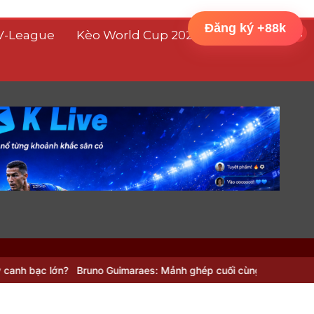
Đăng ký +88k
V-League
Kèo World Cup 2026
Guimaraes: Mảnh ghép cuối cùng để Arsenal tạo ra ‘cỗ máy’ hủy diệ