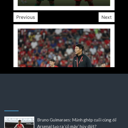
Previous
Next
Bruno Guimaraes: Mảnh ghép cuối cùng để
Arsenal tạo ra ‘cỗ máy’ hủy diệt?