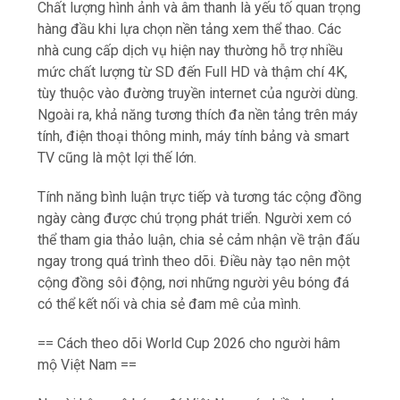
Chất lượng hình ảnh và âm thanh là yếu tố quan trọng
hàng đầu khi lựa chọn nền tảng xem thể thao. Các
nhà cung cấp dịch vụ hiện nay thường hỗ trợ nhiều
mức chất lượng từ SD đến Full HD và thậm chí 4K,
tùy thuộc vào đường truyền internet của người dùng.
Ngoài ra, khả năng tương thích đa nền tảng trên máy
tính, điện thoại thông minh, máy tính bảng và smart
TV cũng là một lợi thế lớn.
Tính năng bình luận trực tiếp và tương tác cộng đồng
ngày càng được chú trọng phát triển. Người xem có
thể tham gia thảo luận, chia sẻ cảm nhận về trận đấu
ngay trong quá trình theo dõi. Điều này tạo nên một
cộng đồng sôi động, nơi những người yêu bóng đá
có thể kết nối và chia sẻ đam mê của mình.
== Cách theo dõi World Cup 2026 cho người hâm
mộ Việt Nam ==