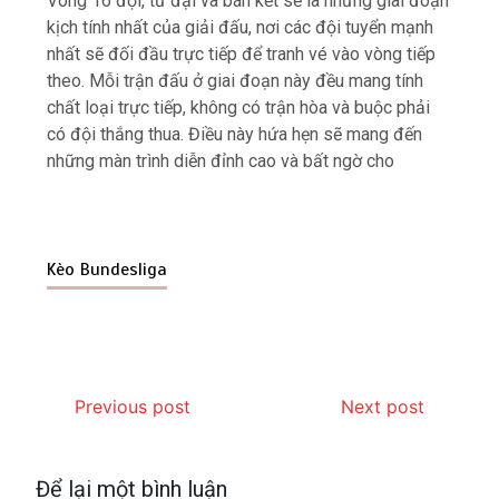
Vòng 16 đội, tứ đại và bán kết sẽ là những giai đoạn
kịch tính nhất của giải đấu, nơi các đội tuyển mạnh
nhất sẽ đối đầu trực tiếp để tranh vé vào vòng tiếp
theo. Mỗi trận đấu ở giai đoạn này đều mang tính
chất loại trực tiếp, không có trận hòa và buộc phải
có đội thắng thua. Điều này hứa hẹn sẽ mang đến
những màn trình diễn đỉnh cao và bất ngờ cho
Kèo Bundesliga
Previous post
Next post
Để lại một bình luận