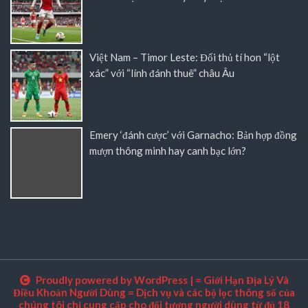
Việt Nam – Timor Leste: Đối thủ tí hon “lột
xác” với “lính đánh thuê” châu Âu
Emery ‘đánh cược’ với Garnacho: Bản hợp đồng
mượn thông minh hay canh bạc lớn?
Proudly powered by WordPress
|
= Giới Hạn Địa Lý Và
Điều Khoản Người Dùng = Dịch vụ và các bộ lọc thông số của
chúng tôi chỉ cung cấp cho đối tượng người dùng từ đủ 18