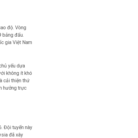
cao độ. Vòng
 9 bảng đấu.
ốc gia Việt Nam
 chủ yếu dựa
với không ít khó
 cải thiện thứ
nh hưởng trực
. Đội tuyển này
ysia đã xây