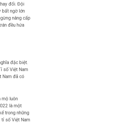
hay đổi. Đội
 bất ngờ lớn
 ngừng nâng cấp
 trán đều hứa
ghĩa đặc biệt.
Tỉ số Việt Nam
ệt Nam đã có
m mộ luôn
2022 là một
kể trong những
 tỉ số Việt Nam