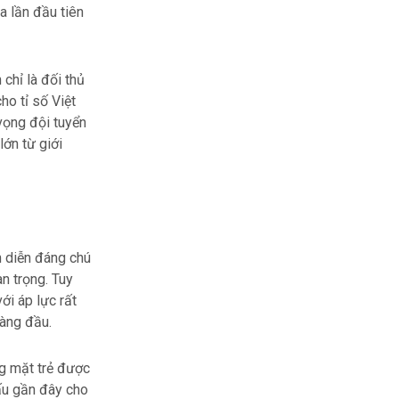
a lần đầu tiên
chỉ là đối thủ
o tỉ số Việt
vọng đội tuyển
lớn từ giới
h diễn đáng chú
an trọng. Tuy
ới áp lực rất
hàng đầu.
ng mặt trẻ được
đấu gần đây cho