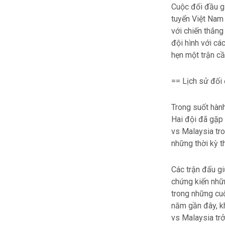
Cuộc đối đầu gi
tuyển Việt Nam
với chiến thắn
đội hình với cá
hẹn một trận cầ
== Lịch sử đối
Trong suốt hành
Hai đội đã gặp
vs Malaysia tro
những thời kỳ t
Các trận đấu gi
chứng kiến nhữn
trong những cu
năm gần đây, kh
vs Malaysia trở