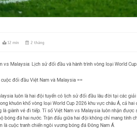
12 min
2 tháng
m vs Malaysia: Lịch sử đối đầu và hành trình vòng loại World Cu
ề cuộc đối đầu Việt Nam và Malaysia ==
aysia luôn là hai đội tuyển có lịch sử đối đầu lâu đời tại các giả
ong khuôn khổ vòng loại World Cup 2026 khu vực châu Á, cả hai 
g là giành vé đi tiếp. Tỉ số Việt Nam vs Malaysia luôn nhận được
 bóng đá hai nước. Trận đấu giữa hai đội không chỉ mang tính ch
n là cuộc tranh chiến ngôi vương bóng đá Đông Nam Á.