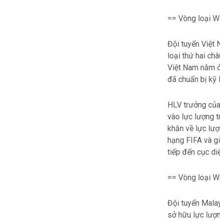
== Vòng loại W
Đội tuyển Việt
loại thứ hai ch
Việt Nam nằm ở
đã chuẩn bị kỹ 
HLV trưởng của 
vào lực lượng tr
khăn về lực lượ
hạng FIFA và gi
tiếp đến cục di
== Vòng loại W
Đội tuyển Malay
sở hữu lực lượn