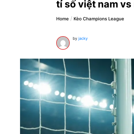
tỉ số việt nam v
Home
Kèo Champions League
by
jacky