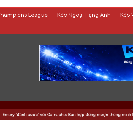
Champions League
Kèo Ngoại Hạng Anh
Kèo 
Garnacho: Bản hợp đồng mượn thông minh hay canh bạc lớn?
Bruno