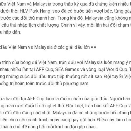
ữa Việt Nam và Malaysia trong thập kỷ qua đã chứng kiến nhiều t
 dưới thời HLV Park Hang-seo đã có bước tiến vượt bậc, từng gây
g trước các đối thủ mạnh hơn. Trong khi đó, Malaysia cũng không
c cầu thủ nhập tịch chất lượng. Chính vì vậy, mỗi lần hai đội chạm
u hấp dẫn.
 đầu Việt Nam vs Malaysia ở các giải đấu lớn ==
 trình của bóng đá Việt Nam, trận đấu với Malaysia luôn mang ý n
 nhau nhiều lần tại AFF Cup, SEA Games và vòng loại World Cup. 
ng những cuộc đối đầu trực tiếp thường rất sít saơ. Đội tuyển Vi
hống trị hoàn toàn trước đối thủ phương nam.
ữa hai đội tại AFF Cup luôn là điểm nhấn của giải đấu. Người hâ
g màn rượt đuổi tỉ số nghẹt thở. Đặc biệt, trận bán kết AFF Cup 
ộc đối đầu đáng nhớ nhất. Malaysia đã có những bước tiến đáng 
iến cho cuộc cạnh tranh ngày càng gay gắt hơn. Điều này làm cho
 thành chủ đề nóng hổi mỗi khi hai đội gặp nhau.