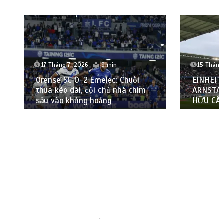
17 Tháng 7, 2026
9 min
15 Thán
Orense SC 0-2 Emelec: Chuỗi
EINHEI
thua kéo dài, đội chủ nhà chìm
ARNSTA
sâu vào khủng hoảng
HỮU C