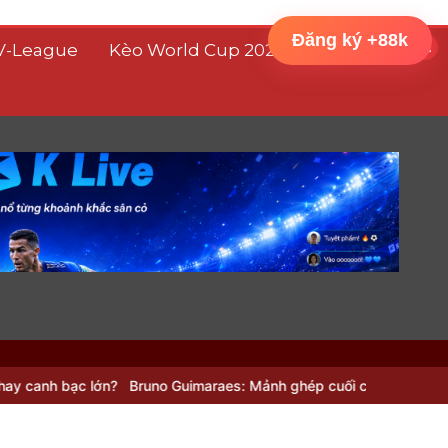
Đăng ký +88k
V-League
Kèo World Cup 2026
 Guimaraes: Mảnh ghép cuối cùng để Arsenal tạo ra ‘cỗ máy’ hủy di