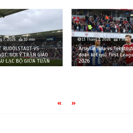
g 7, 2026
10 min
13 Tháng 7, 2026
7 min
T RUDOLSTADT VS
Arsenal Tula vs Tekstilsh
DT: GỢI Ý TRẬN GIAO
đoán kết quả First Leag
ÂU LẠC BỘ GIỮA TUẦN
2026