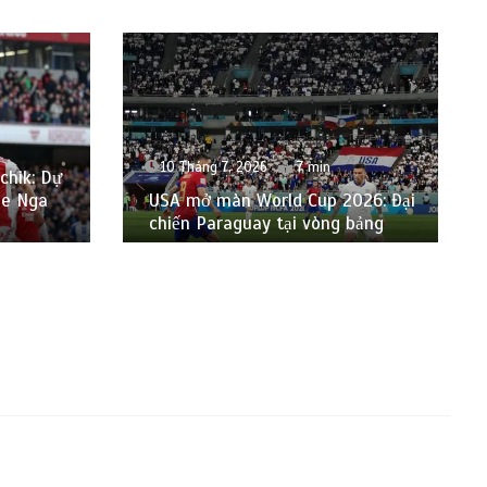
10 Tháng 7, 2026
7 min
chik: Dự
ue Nga
USA mở màn World Cup 2026: Đại
chiến Paraguay tại vòng bảng