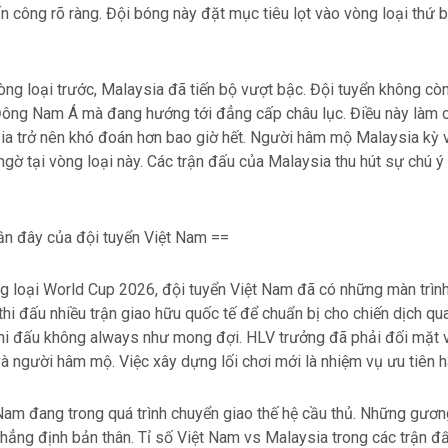
ấn công rõ ràng. Đội bóng này đặt mục tiêu lọt vào vòng loại thứ b
òng loại trước, Malaysia đã tiến bộ vượt bậc. Đội tuyển không còn 
Đông Nam Á mà đang hướng tới đẳng cấp châu lục. Điều này làm ch
a trở nên khó đoán hơn bao giờ hết. Người hâm mộ Malaysia kỳ 
ngờ tại vòng loại này. Các trận đấu của Malaysia thu hút sự chú ý 
n đây của đội tuyển Việt Nam ==
g loại World Cup 2026, đội tuyển Việt Nam đã có những màn trìn
 thi đấu nhiều trận giao hữu quốc tế để chuẩn bị cho chiến dịch qu
thi đấu không always như mong đợi. HLV trưởng đã phải đối mặt v
và người hâm mộ. Việc xây dựng lối chơi mới là nhiệm vụ ưu tiên 
Nam đang trong quá trình chuyển giao thế hệ cầu thủ. Những gươ
khẳng định bản thân. Tỉ số Việt Nam vs Malaysia trong các trận 