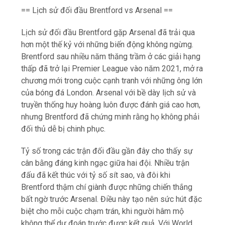
== Lịch sử đối đầu Brentford vs Arsenal ==
Lịch sử đối đầu Brentford gặp Arsenal đã trải qua
hơn một thế kỷ với những biến động không ngừng.
Brentford sau nhiều năm thăng trầm ở các giải hạng
thấp đã trở lại Premier League vào năm 2021, mở ra
chương mới trong cuộc cạnh tranh với những ông lớn
của bóng đá London. Arsenal với bề dày lịch sử và
truyền thống huy hoàng luôn được đánh giá cao hơn,
nhưng Brentford đã chứng minh rằng họ không phải
đối thủ dễ bị chinh phục.
Tỷ số trong các trận đối đầu gần đây cho thấy sự
cân bằng đáng kinh ngạc giữa hai đội. Nhiều trận
đấu đã kết thúc với tỷ số sít sao, và đôi khi
Brentford thậm chí giành được những chiến thắng
bất ngờ trước Arsenal. Điều này tạo nên sức hút đặc
biệt cho mỗi cuộc chạm trán, khi người hâm mộ
không thể dự đoán trước được kết quả. Với World