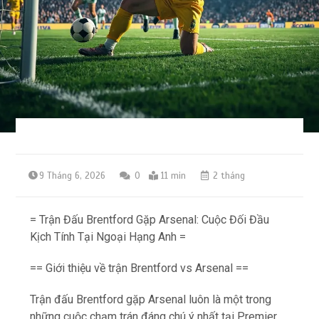
9 Tháng 6, 2026
0
11 min
2 tháng
= Trận Đấu Brentford Gặp Arsenal: Cuộc Đối Đầu
Kịch Tính Tại Ngoại Hạng Anh =
== Giới thiệu về trận Brentford vs Arsenal ==
Trận đấu Brentford gặp Arsenal luôn là một trong
những cuộc chạm trán đáng chú ý nhất tại Premier