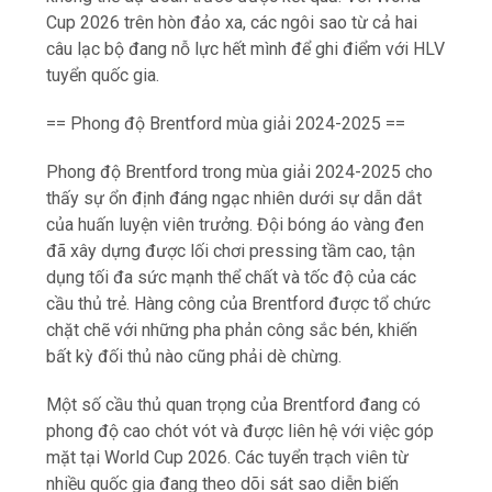
Cup 2026 trên hòn đảo xa, các ngôi sao từ cả hai
câu lạc bộ đang nỗ lực hết mình để ghi điểm với HLV
tuyển quốc gia.
== Phong độ Brentford mùa giải 2024-2025 ==
Phong độ Brentford trong mùa giải 2024-2025 cho
thấy sự ổn định đáng ngạc nhiên dưới sự dẫn dắt
của huấn luyện viên trưởng. Đội bóng áo vàng đen
đã xây dựng được lối chơi pressing tầm cao, tận
dụng tối đa sức mạnh thể chất và tốc độ của các
cầu thủ trẻ. Hàng công của Brentford được tổ chức
chặt chẽ với những pha phản công sắc bén, khiến
bất kỳ đối thủ nào cũng phải dè chừng.
Một số cầu thủ quan trọng của Brentford đang có
phong độ cao chót vót và được liên hệ với việc góp
mặt tại World Cup 2026. Các tuyển trạch viên từ
nhiều quốc gia đang theo dõi sát sao diễn biến