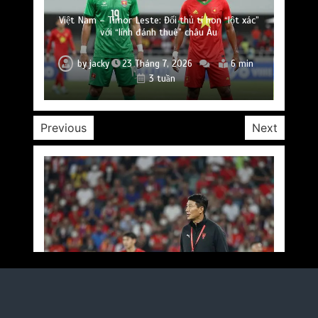
mượn thông minh hay canh bạc lớn?
Bruno Guimaraes: Mảnh ghép cuối cùng để Arsenal
HLV Kim Sang Sik có “bài vở” gì cho màn ra quân
Hình xăm “chất chơi” của tuyển Việt Nam: Phong
Việt Nam – Timor Leste: Đối thủ tí hon “lột xác”
Man City âm thầm xây dựng đế chế tương lai:
Ilves lội ngược dòng hạ gục Turku PS 3-1 tại
Bouaddi và những viên ngọc thô
cách hay tín hiệu của sự tự tin?
với “lính đánh thuê” châu Âu
tạo ra ‘cỗ máy’ hủy diệt?
Veritas Stadium
ASEAN Cup?
by
jacky
22 Tháng 7, 2026
6 min
3 tuần
by
by
by
by
by
by
jacky
jacky
jacky
jacky
jacky
jacky
23 Tháng 7, 2026
23 Tháng 7, 2026
22 Tháng 7, 2026
21 Tháng 7, 2026
21 Tháng 7, 2026
21 Tháng 7, 2026
5 min
9 min
7 min
6 min
7 min
7 min
2 tuần
3 tuần
3 tuần
3 tuần
3 tuần
3 tuần
Previous
Next