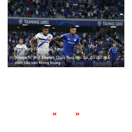
17 Tháng 7, 2026
9 min
Orense SC 0-2 Emelec: Chuỗi thua kéo dài, đội chủ nhà
chìm sâu vào khủng hoảng