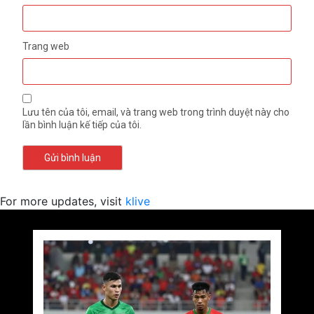
Trang web
Lưu tên của tôi, email, và trang web trong trình duyệt này cho
lần bình luận kế tiếp của tôi.
For more updates, visit
klive
Emery ‘đánh cược’ với Garnacho: Bản hợp đồng