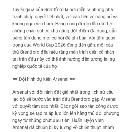
Tuyến giữa của Brentford là nơi diễn ra những pha
tranh chấp quyết liệt nhất, với các tiền vệ năng nổ và
không ngại va chạm. Hàng công được dẫn dắt bởi
những chân sút có khả năng dứt điểm đa dạng, sẵn
sàng tận dụng mọi cơ hội để ghi bàn. Với tầm quan
trọng của World Cup 2026 đang đến gần, mỗi cầu
thủ Brentford đều hiểu rằng màn trình diễn cá nhân
tại trận đấu này có thể ảnh hưởng đến tương lai sự
nghiệp quốc tế của họ.
== Đội hình dự kiến Arsenal ==
Arsenal với đội hình đắt giá nhất trong lịch sử câu
lạc bộ sẽ bước vào trận đấu Brentford gặp Arsenal
với quyết tâm cao nhất. Các ngôi sao tấn công được
kỳ vọng sẽ tạo ra áp lực lớn lên hàng thủ đối phương
ngay từ những phút đầu tiên. Huấn luyện viên
Arsenal đã chuẩn bị kỹ lưỡng về chiến thuật, nhằm