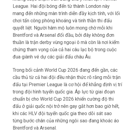
League. Hai đội bóng đến từ thành London này
mang đến những màn trình diễn đầy kịch tính, với lối
chơi tấn công phóng khoáng và tinh thần thi đấu
quyết liệt. Người hâm mộ luôn mong chờ mỗi khi
Brentford và Arsenal đối đầu, bởi đây không đơn
thuần là trận derby vùng ngoại ô mà còn là nơi kiểm
chứng tham vọng của cả hai câu lạc bộ trong cuộc
đua giành vé dự các giải đấu châu Âu.
Trong bối cảnh World Cup 2026 đang đến gần, các
cầu thủ từ cả hai đội đều nhận thức rõ rằng mỗi trận
đấu tại Premier League là cơ hội để khẳng định vị trí
trong đội hình tuyển quốc gia. Áp lực từ giai đoạn
chuẩn bị cho World Cup 2026 khiến cường độ thi
đấu ở giải quốc nội trở nên gay gắt hơn bao giờ hết,
khi các HLV đội tuyển quốc gia theo dõi sát sao
từng bước chân của những ngôi sao đang khoác áo
Brentford và Arsenal.