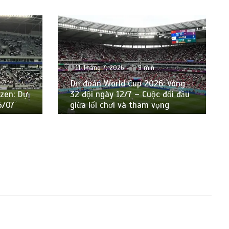
11 Tháng 7, 2026
9 min
8 Tháng 7,
Dự đoán World Cup 2026: Vòng
Messi bật 
32 đội ngày 12/7 – Cuộc đối đầu
Argentina 
giữa lối chơi và tham vọng
cãi trọng 