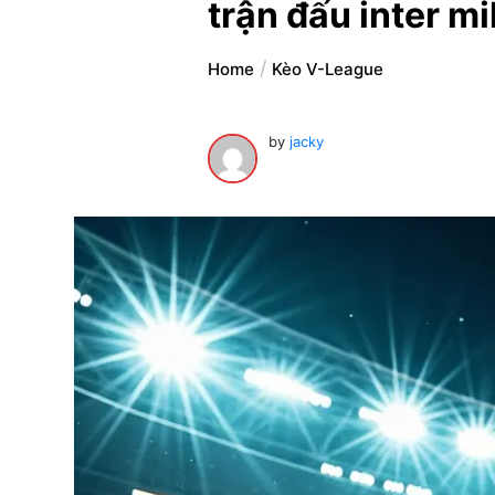
trận đấu inter mi
Home
Kèo V-League
by
jacky