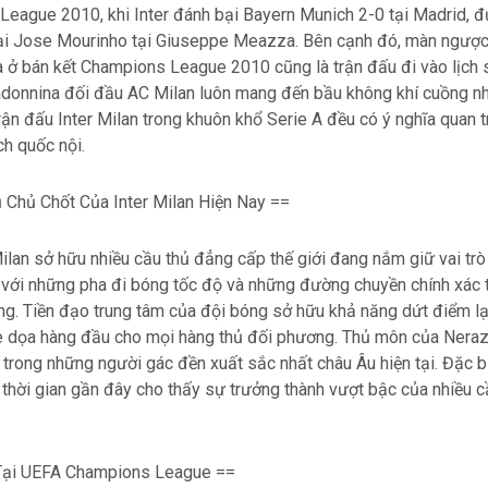
eague 2010, khi Inter đánh bại Bayern Munich 2-0 tại Madrid, đư
đại Jose Mourinho tại Giuseppe Meazza. Bên cạnh đó, màn ngược
a ở bán kết Champions League 2010 cũng là trận đấu đi vào lịch 
donnina đối đầu AC Milan luôn mang đến bầu không khí cuồng nhiệ
rận đấu Inter Milan trong khuôn khổ Serie A đều có ý nghĩa quan 
h quốc nội.
 Chủ Chốt Của Inter Milan Hiện Nay ==
Milan sở hữu nhiều cầu thủ đẳng cấp thế giới đang nắm giữ vai trò
với những pha đi bóng tốc độ và những đường chuyền chính xác tạ
ng. Tiền đạo trung tâm của đội bóng sở hữu khả năng dứt điểm lạ
e dọa hàng đầu cho mọi hàng thủ đối phương. Thủ môn của Neraz
 trong những người gác đền xuất sắc nhất châu Âu hiện tại. Đặc bi
 thời gian gần đây cho thấy sự trưởng thành vượt bậc của nhiều cầ
 Tại UEFA Champions League ==