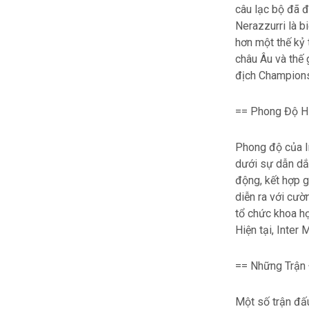
câu lạc bộ đã đ
Nerazzurri là 
hơn một thế kỷ 
châu Âu và thế 
địch Champion
== Phong Độ Hi
Phong độ của I
dưới sự dẫn dắt
động, kết hợp g
diễn ra với cườ
tổ chức khoa họ
Hiện tại, Inter
== Những Trận 
Một số trận đấu