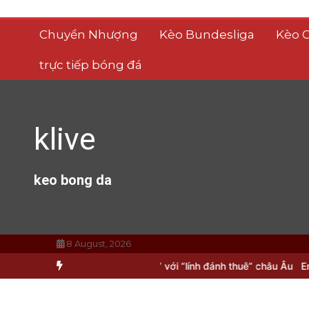
Skip
to
Chuyển Nhượng
Kèo Bundesliga
Kèo 
content
trực tiếp bóng đá
klive
keo bong da
8 August, 2026
on “lột xác” với “lính đánh thuê” châu Âu
Emery ‘đánh cược’ với Ga