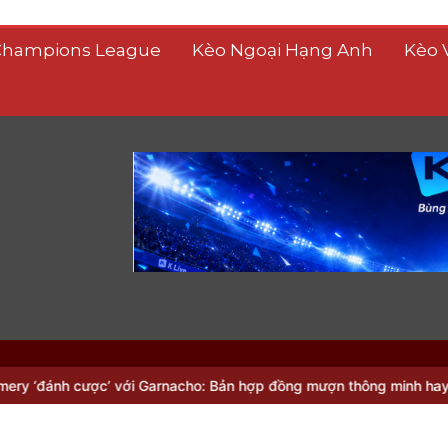
Champions League
Kèo Ngoại Hạng Anh
Kèo 
rnacho: Bản hợp đồng mượn thông minh hay canh bạc lớn?
Bruno Gu