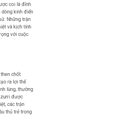
ợc coi là đỉnh
 dòng kinh điển
sử. Những trận
t và kịch tính
trọng với cuộc
 then chốt.
o ra lợi thế
nh lùng, thường
zurri được
ệt, các trận
u thủ trẻ trong