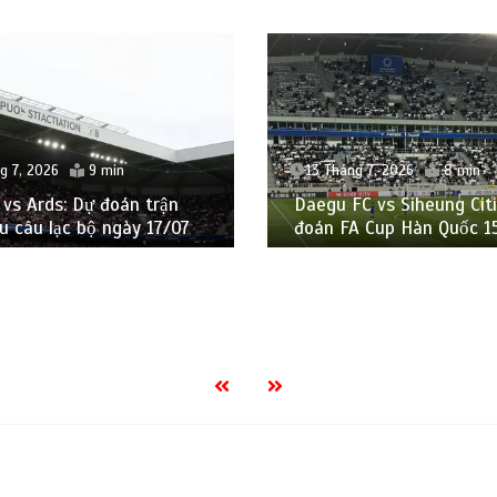
9 min
13 Tháng 7, 2026
8 min
 đoán trận
Daegu FC vs Siheung Citizen: Dự
ộ ngày 17/07
đoán FA Cup Hàn Quốc 15/07