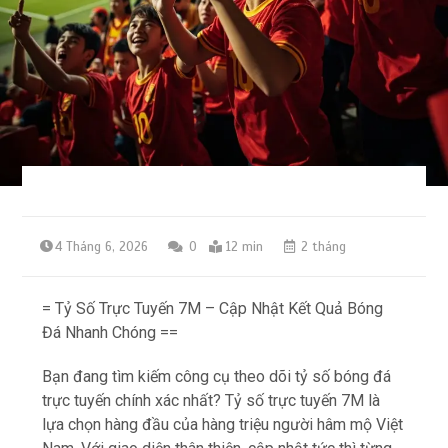
4 Tháng 6, 2026
0
12 min
2 tháng
= Tỷ Số Trực Tuyến 7M – Cập Nhật Kết Quả Bóng
Đá Nhanh Chóng ==
Bạn đang tìm kiếm công cụ theo dõi tỷ số bóng đá
trực tuyến chính xác nhất? Tỷ số trực tuyến 7M là
lựa chọn hàng đầu của hàng triệu người hâm mộ Việt