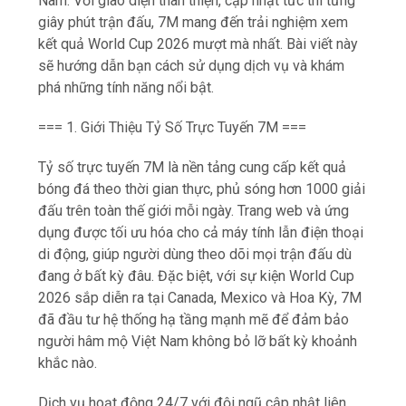
Nam. Với giao diện thân thiện, cập nhật tức thì từng
giây phút trận đấu, 7M mang đến trải nghiệm xem
kết quả World Cup 2026 mượt mà nhất. Bài viết này
sẽ hướng dẫn bạn cách sử dụng dịch vụ và khám
phá những tính năng nổi bật.
=== 1. Giới Thiệu Tỷ Số Trực Tuyến 7M ===
Tỷ số trực tuyến 7M là nền tảng cung cấp kết quả
bóng đá theo thời gian thực, phủ sóng hơn 1000 giải
đấu trên toàn thế giới mỗi ngày. Trang web và ứng
dụng được tối ưu hóa cho cả máy tính lẫn điện thoại
di động, giúp người dùng theo dõi mọi trận đấu dù
đang ở bất kỳ đâu. Đặc biệt, với sự kiện World Cup
2026 sắp diễn ra tại Canada, Mexico và Hoa Kỳ, 7M
đã đầu tư hệ thống hạ tầng mạnh mẽ để đảm bảo
người hâm mộ Việt Nam không bỏ lỡ bất kỳ khoảnh
khắc nào.
Dịch vụ hoạt động 24/7 với đội ngũ cập nhật liên