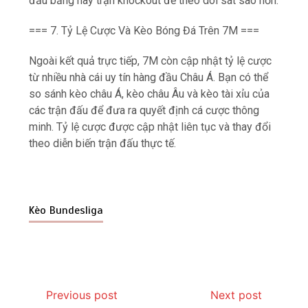
đầu bảng hay trận knockout để theo dõi sát sao hơn.
=== 7. Tỷ Lệ Cược Và Kèo Bóng Đá Trên 7M ===
Ngoài kết quả trực tiếp, 7M còn cập nhật tỷ lệ cược
từ nhiều nhà cái uy tín hàng đầu Châu Á. Bạn có thể
so sánh kèo châu Á, kèo châu Âu và kèo tài xỉu của
các trận đấu để đưa ra quyết định cá cược thông
minh. Tỷ lệ cược được cập nhật liên tục và thay đổi
theo diễn biến trận đấu thực tế.
Kèo Bundesliga
Previous post
Next post