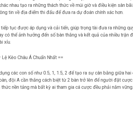
khác nhau tạo ra những thách thức về múi giờ và điều kiện sân b
ông tin về địa điểm thi đấu để đưa ra dự đoán chính xác hơn.
iếp tục được áp dụng và cải tiến, giúp trọng tài đưa ra những qu
ày có thể ảnh hưởng đến số bàn thắng và kết quả của nhiều trận đ
i xỉu.
 Lệ Kèo Châu Á Chuẩn Nhất ==
ụng các con số như 0.5, 1, 1.5, 2 để tạo ra sự cân bằng giữa hai 
bàn, đội A cần thắng cách biệt từ 2 bàn trở lên để người đặt cược
n thức nền tảng mà bất kỳ ai tham gia cá cược đều phải nắm vững