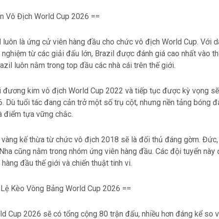
n Vô Địch World Cup 2026 ==
l luôn là ứng cử viên hàng đầu cho chức vô địch World Cup. Với d
h nghiệm từ các giải đấu lớn, Brazil được đánh giá cao nhất vào t
razil luôn nằm trong top đầu các nhà cái trên thế giới.
i đương kim vô địch World Cup 2022 và tiếp tục được kỳ vọng sẽ t
. Dù tuổi tác đang cản trở một số trụ cột, nhưng nền tảng bóng 
à điểm tựa vững chắc.
 vàng kế thừa từ chức vô địch 2018 sẽ là đối thủ đáng gờm. Đức,
Nha cũng nằm trong nhóm ứng viên hàng đầu. Các đội tuyển này 
hàng đầu thế giới và chiến thuật tinh vi.
 Lệ Kèo Vòng Bảng World Cup 2026 ==
d Cup 2026 sẽ có tổng cộng 80 trận đấu, nhiều hơn đáng kể so vớ