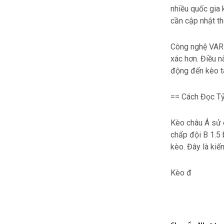
nhiều quốc gia 
cần cập nhật th
Công nghệ VAR t
xác hơn. Điều n
động đến kèo tà
== Cách Đọc Tỷ
Kèo châu Á sử d
chấp đội B 1.5 
kèo. Đây là kiế
Kèo đ