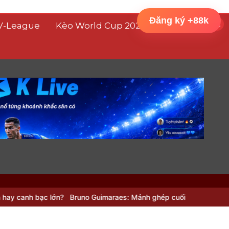
Đăng ký +88k
V-League
Kèo World Cup 2026
ớn?
Bruno Guimaraes: Mảnh ghép cuối cùng để Arsenal tạo ra ‘cỗ má