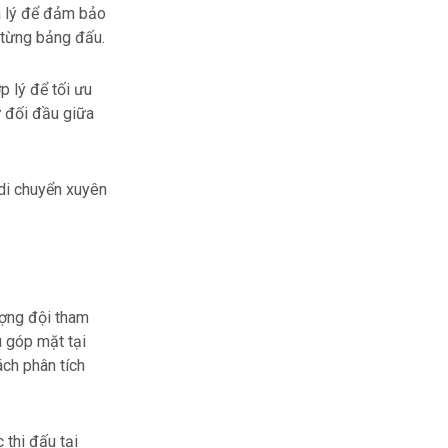
ịa lý để đảm bảo
ề từng bảng đấu.
p lý để tối ưu
ử đối đầu giữa
 di chuyển xuyên
ượng đội tham
u góp mặt tại
ách phân tích
 thi đấu tại