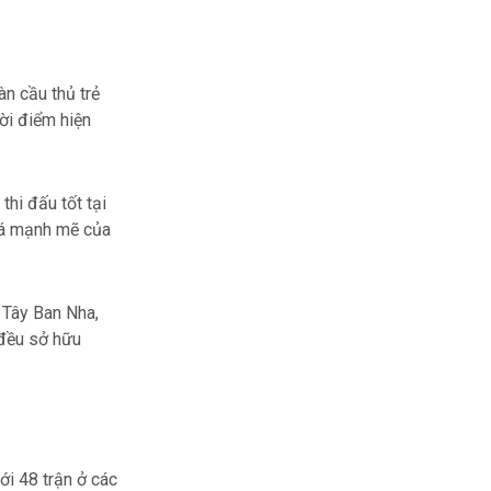
àn cầu thủ trẻ
hời điểm hiện
hi đấu tốt tại
đá mạnh mẽ của
 Tây Ban Nha,
đều sở hữu
i 48 trận ở các