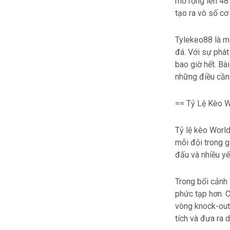
mở rộng lên 48 
tạo ra vô số cơ
Tylekeo88 là mộ
đá. Với sự phát
bao giờ hết. Bà
những điều cần 
== Tỷ Lệ Kèo W
Tỷ lệ kèo Worl
mỗi đội trong g
đấu và nhiều yế
Trong bối cảnh 
phức tạp hơn. C
vòng knock-out.
tích và đưa ra 