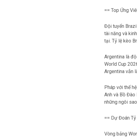
== Top Ứng Viê
Đội tuyển Brazi
tài năng và kin
tại. Tỷ lệ kèo B
Argentina là độ
World Cup 2026
Argentina vẫn l
Pháp với thế hệ
Anh và Bồ Đào 
những ngôi sao 
== Dự Đoán Tỷ
Vòng bảng Worl