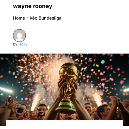
wayne rooney
Home
Kèo Bundesliga
by
jacky