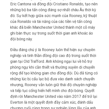
Eric Cantona và đồng đội Cristiano Ronaldo, tạo nên
những bộ ba tấn công đáng sợ nhất châu Âu thời kỳ
đó. Sự kết hợp giữa sức mạnh của Rooney, kỹ thuật
của Ronaldo và tài năng của các tiền vệ tấn công
khác đã biến Manchester United thành một cỗ máy
ghi bàn thực sự trong suốt thời gian anh khoác áo
đội bóng này.
Điều đáng chú ý là Rooney luôn thể hiện sự chuyên
nghiệp và tinh thần đồng đội cao độ trong suốt thời
gian tại Old Trafford. Anh không ngại lui về hỗ trợ
phòng ngự khi cần thiết và thường xuyên di chuyển
rộng để tạo không gian cho đồng đội. Dù đã từng có
những lúc bị cấu lạc bộ đưa vào danh sách chuyển
nhượng, Rooney vẫn luôn giữ thái độ chuyên nghiệp
và tiếp tục cống hiến hết mình cho đội bóng. Quyết
định rời Manchester United vào năm 2017 để trở lại
Everton là một quyết định đầy cảm xúc, đánh dấu
chương cuối cùng trong sự nghiệp lừng lẫy của anh