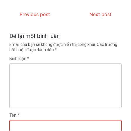
Previous post
Next post
Để lại một bình luận
Email của bạn sẽ không được hiển thị công khai.
Các trường
bắt buộc được đánh dấu
*
Bình luận
*
Tên
*