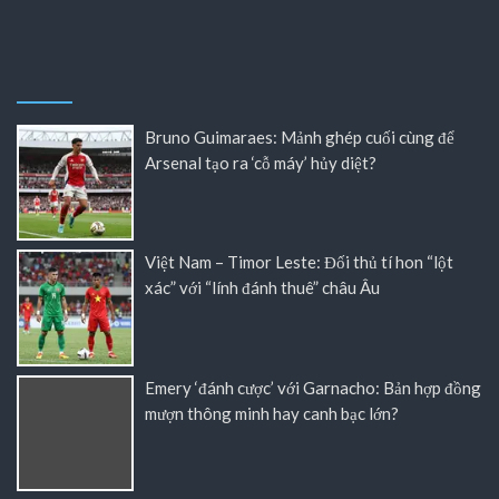
Bruno Guimaraes: Mảnh ghép cuối cùng để
Arsenal tạo ra ‘cỗ máy’ hủy diệt?
Việt Nam – Timor Leste: Đối thủ tí hon “lột
xác” với “lính đánh thuê” châu Âu
Emery ‘đánh cược’ với Garnacho: Bản hợp đồng
mượn thông minh hay canh bạc lớn?