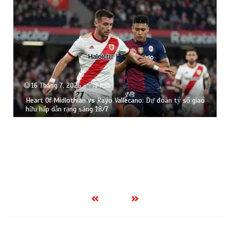
16 Tháng 7, 2026
7 min
Heart Of Midlothian vs Rayo Vallecano: Dự đoán tỷ số giao
hữu hấp dẫn rạng sáng 18/7