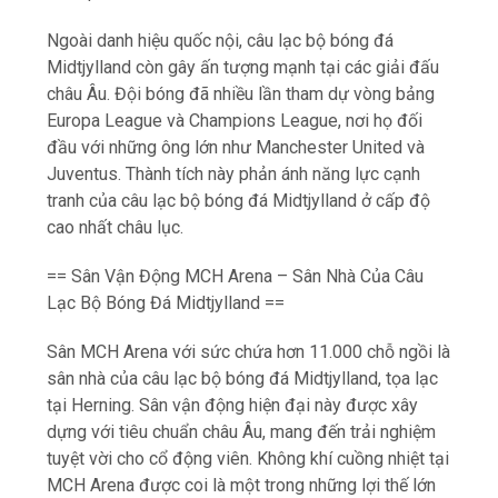
Ngoài danh hiệu quốc nội, câu lạc bộ bóng đá
Midtjylland còn gây ấn tượng mạnh tại các giải đấu
châu Âu. Đội bóng đã nhiều lần tham dự vòng bảng
Europa League và Champions League, nơi họ đối
đầu với những ông lớn như Manchester United và
Juventus. Thành tích này phản ánh năng lực cạnh
tranh của câu lạc bộ bóng đá Midtjylland ở cấp độ
cao nhất châu lục.
== Sân Vận Động MCH Arena – Sân Nhà Của Câu
Lạc Bộ Bóng Đá Midtjylland ==
Sân MCH Arena với sức chứa hơn 11.000 chỗ ngồi là
sân nhà của câu lạc bộ bóng đá Midtjylland, tọa lạc
tại Herning. Sân vận động hiện đại này được xây
dựng với tiêu chuẩn châu Âu, mang đến trải nghiệm
tuyệt vời cho cổ động viên. Không khí cuồng nhiệt tại
MCH Arena được coi là một trong những lợi thế lớn