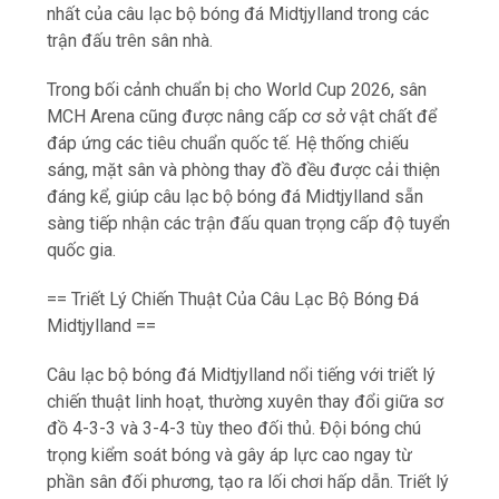
nhất của câu lạc bộ bóng đá Midtjylland trong các
trận đấu trên sân nhà.
Trong bối cảnh chuẩn bị cho World Cup 2026, sân
MCH Arena cũng được nâng cấp cơ sở vật chất để
đáp ứng các tiêu chuẩn quốc tế. Hệ thống chiếu
sáng, mặt sân và phòng thay đồ đều được cải thiện
đáng kể, giúp câu lạc bộ bóng đá Midtjylland sẵn
sàng tiếp nhận các trận đấu quan trọng cấp độ tuyển
quốc gia.
== Triết Lý Chiến Thuật Của Câu Lạc Bộ Bóng Đá
Midtjylland ==
Câu lạc bộ bóng đá Midtjylland nổi tiếng với triết lý
chiến thuật linh hoạt, thường xuyên thay đổi giữa sơ
đồ 4-3-3 và 3-4-3 tùy theo đối thủ. Đội bóng chú
trọng kiểm soát bóng và gây áp lực cao ngay từ
phần sân đối phương, tạo ra lối chơi hấp dẫn. Triết lý