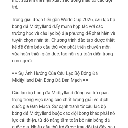
một sau khi thể hiện xuất sắc trong màu áo các đội
trẻ.
Trong giai đoạn tiến gần World Cup 2026, câu lạc bộ
bóng đá Midtjylland đẩy mạnh hợp tác với các
trường học và câu lạc bộ địa phương để phát hiện và
tuyển chọn nhân tài. Chương trình đào tạo được thiết
kế để đảm bảo cầu thủ vừa phát triển chuyên môn
vừa hoàn thiện giáo dục, tạo nên sự toàn diện trong
con người.
== Sự Ảnh Hưởng Của Câu Lạc Bộ Bóng Đá
Midtjylland Đến Bóng Đá Đan Mạch ==
Câu lạc bộ bóng đá Midtjylland đóng vai trò quan
trọng trong việc nâng cao chất lượng giải vô địch
quốc gia Đan Mạch. Sự cạnh tranh từ câu lạc bộ
bóng đá Midtjylland buộc các đội bóng khác phải nỗ
lực cải thiện, từ đó nâng tầm toàn bộ nền bóng đá
quốc gia. Nhiều cầu thủ trẻ được trau dồi tại đây sau