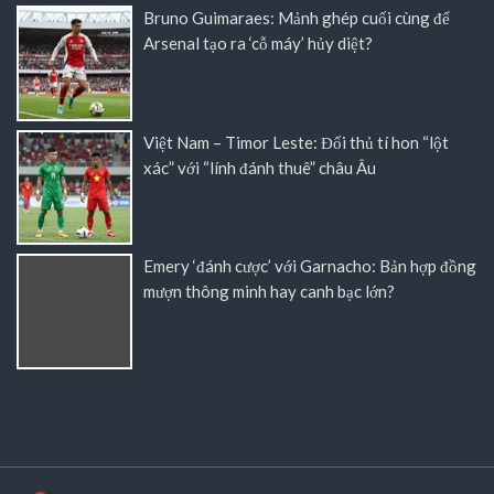
Bruno Guimaraes: Mảnh ghép cuối cùng để
Arsenal tạo ra ‘cỗ máy’ hủy diệt?
Việt Nam – Timor Leste: Đối thủ tí hon “lột
xác” với “lính đánh thuê” châu Âu
Emery ‘đánh cược’ với Garnacho: Bản hợp đồng
mượn thông minh hay canh bạc lớn?