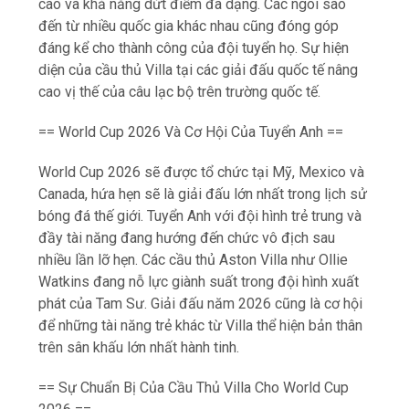
cao và khả năng dứt điểm đa dạng. Các ngôi sao
đến từ nhiều quốc gia khác nhau cũng đóng góp
đáng kể cho thành công của đội tuyển họ. Sự hiện
diện của cầu thủ Villa tại các giải đấu quốc tế nâng
cao vị thế của câu lạc bộ trên trường quốc tế.
== World Cup 2026 Và Cơ Hội Của Tuyển Anh ==
World Cup 2026 sẽ được tổ chức tại Mỹ, Mexico và
Canada, hứa hẹn sẽ là giải đấu lớn nhất trong lịch sử
bóng đá thế giới. Tuyển Anh với đội hình trẻ trung và
đầy tài năng đang hướng đến chức vô địch sau
nhiều lần lỡ hẹn. Các cầu thủ Aston Villa như Ollie
Watkins đang nỗ lực giành suất trong đội hình xuất
phát của Tam Sư. Giải đấu năm 2026 cũng là cơ hội
để những tài năng trẻ khác từ Villa thể hiện bản thân
trên sân khấu lớn nhất hành tinh.
== Sự Chuẩn Bị Của Cầu Thủ Villa Cho World Cup