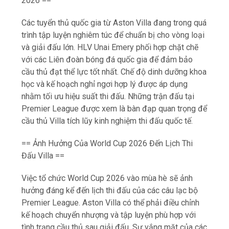
2026 ==
Các tuyển thủ quốc gia từ Aston Villa đang trong quá
trình tập luyện nghiêm túc để chuẩn bị cho vòng loại
và giải đấu lớn. HLV Unai Emery phối hợp chặt chẽ
với các Liên đoàn bóng đá quốc gia để đảm bảo
cầu thủ đạt thể lực tốt nhất. Chế độ dinh dưỡng khoa
học và kế hoạch nghỉ ngơi hợp lý được áp dụng
nhằm tối ưu hiệu suất thi đấu. Những trận đấu tại
Premier League được xem là bàn đạp quan trọng để
cầu thủ Villa tích lũy kinh nghiệm thi đấu quốc tế.
== Ảnh Hưởng Của World Cup 2026 Đến Lịch Thi
Đấu Villa ==
Việc tổ chức World Cup 2026 vào mùa hè sẽ ảnh
hưởng đáng kể đến lịch thi đấu của các câu lạc bộ
Premier League. Aston Villa có thể phải điều chỉnh
kế hoạch chuyển nhượng và tập luyện phù hợp với
tình trạng cầu thủ sau giải đấu. Sự vắng mặt của các