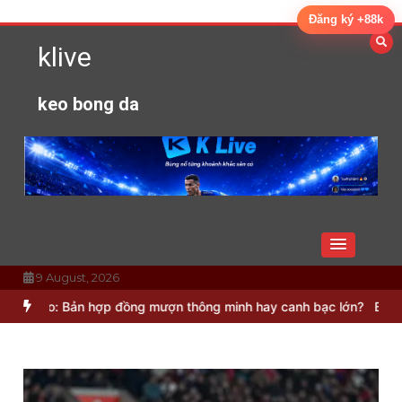
Skip
Đăng ký +88k
to
klive
content
keo bong da
9 August, 2026
 Bản hợp đồng mượn thông minh hay canh bạc lớn?
Bruno Guimaraes