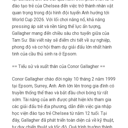
đào tạo trẻ của Chelsea đến việc trở thành nhân vật
quan trọng trong đội hình đội tuyển Anh hướng tới
World Cup 2026. Với lối chơi năng nổ, khả năng
pressing áp sát và nền tảng thể lực ấn tượng,
Gallagher mang đến chiều sâu cho tuyến giữa của
Tam Sư. Bài viết này sẽ điểm chi tiết về sự nghiệp,
phong độ và cơ hội tham dự giải đấu lớn nhất hành
tinh của cầu thủ sinh ra ở Epsom.
== Tiểu sử và xuất thân của Conor Gallagher ==
Conor Gallagher chào đời ngày 10 tháng 2 năm 1999
tại Epsom, Surrey, Anh. Anh lớn lên trong gia đình có
truyền thống thể thao và bắt đầu chơi bóng từ rất
sớm. Tài năng của anh được phát hiện khi tham gia
các giải đấu trẻ địa phương, dẫn đến việc gia nhập
học viện đào tạo trẻ Chelsea từ năm 12 tuổi. Tại
đây, Gallagher đã phát triển toàn diện cả về kỹ thuật,
tư duy chiến thuật và tốc độ. Quá trình trưởng thành