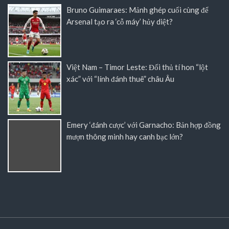
Bruno Guimaraes: Mảnh ghép cuối cùng để
Arsenal tạo ra ‘cỗ máy’ hủy diệt?
Việt Nam – Timor Leste: Đối thủ tí hon “lột
xác” với “lính đánh thuê” châu Âu
Emery ‘đánh cược’ với Garnacho: Bản hợp đồng
mượn thông minh hay canh bạc lớn?