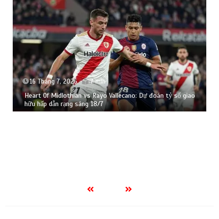
16 Tháng 7, 2026
7 min
Heart Of Midlothian vs Rayo Vallecano: Dự đoán tỷ số giao
hữu hấp dẫn rạng sáng 18/7