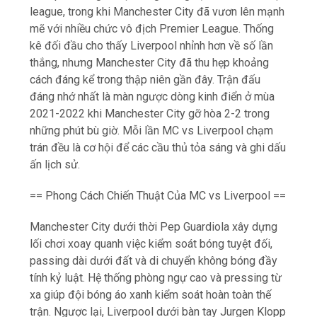
league, trong khi Manchester City đã vươn lên mạnh
mẽ với nhiều chức vô địch Premier League. Thống
kê đối đầu cho thấy Liverpool nhỉnh hơn về số lần
thắng, nhưng Manchester City đã thu hẹp khoảng
cách đáng kể trong thập niên gần đây. Trận đấu
đáng nhớ nhất là màn ngược dòng kinh điển ở mùa
2021-2022 khi Manchester City gỡ hòa 2-2 trong
những phút bù giờ. Mỗi lần MC vs Liverpool chạm
trán đều là cơ hội để các cầu thủ tỏa sáng và ghi dấu
ấn lịch sử.
== Phong Cách Chiến Thuật Của MC vs Liverpool ==
Manchester City dưới thời Pep Guardiola xây dựng
lối chơi xoay quanh việc kiểm soát bóng tuyệt đối,
passing dài dưới đất và di chuyển không bóng đầy
tính kỷ luật. Hệ thống phòng ngự cao và pressing từ
xa giúp đội bóng áo xanh kiểm soát hoàn toàn thế
trận. Ngược lại, Liverpool dưới bàn tay Jurgen Klopp