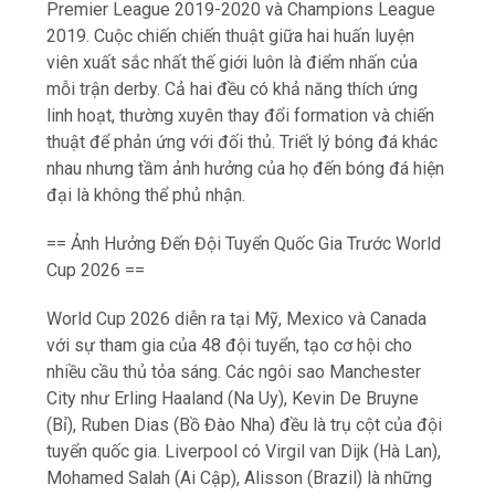
Premier League 2019-2020 và Champions League
2019. Cuộc chiến chiến thuật giữa hai huấn luyện
viên xuất sắc nhất thế giới luôn là điểm nhấn của
mỗi trận derby. Cả hai đều có khả năng thích ứng
linh hoạt, thường xuyên thay đổi formation và chiến
thuật để phản ứng với đối thủ. Triết lý bóng đá khác
nhau nhưng tầm ảnh hưởng của họ đến bóng đá hiện
đại là không thể phủ nhận.
== Ảnh Hưởng Đến Đội Tuyển Quốc Gia Trước World
Cup 2026 ==
World Cup 2026 diễn ra tại Mỹ, Mexico và Canada
với sự tham gia của 48 đội tuyển, tạo cơ hội cho
nhiều cầu thủ tỏa sáng. Các ngôi sao Manchester
City như Erling Haaland (Na Uy), Kevin De Bruyne
(Bỉ), Ruben Dias (Bồ Đào Nha) đều là trụ cột của đội
tuyển quốc gia. Liverpool có Virgil van Dijk (Hà Lan),
Mohamed Salah (Ai Cập), Alisson (Brazil) là những