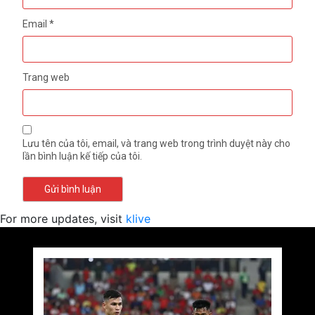
Email
*
Trang web
Lưu tên của tôi, email, và trang web trong trình duyệt này cho
lần bình luận kế tiếp của tôi.
For more updates, visit
klive