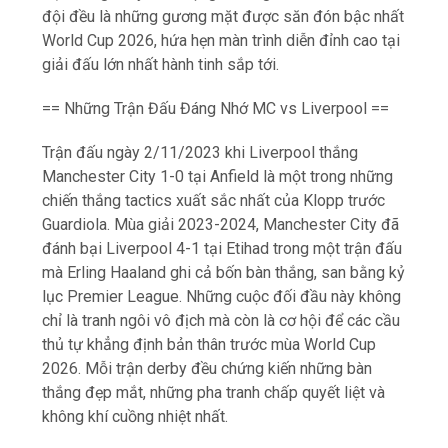
đội đều là những gương mặt được săn đón bậc nhất
World Cup 2026, hứa hẹn màn trình diễn đỉnh cao tại
giải đấu lớn nhất hành tinh sắp tới.
== Những Trận Đấu Đáng Nhớ MC vs Liverpool ==
Trận đấu ngày 2/11/2023 khi Liverpool thắng
Manchester City 1-0 tại Anfield là một trong những
chiến thắng tactics xuất sắc nhất của Klopp trước
Guardiola. Mùa giải 2023-2024, Manchester City đã
đánh bại Liverpool 4-1 tại Etihad trong một trận đấu
mà Erling Haaland ghi cả bốn bàn thắng, san bằng kỷ
lục Premier League. Những cuộc đối đầu này không
chỉ là tranh ngôi vô địch mà còn là cơ hội để các cầu
thủ tự khẳng định bản thân trước mùa World Cup
2026. Mỗi trận derby đều chứng kiến những bàn
thắng đẹp mắt, những pha tranh chấp quyết liệt và
không khí cuồng nhiệt nhất.