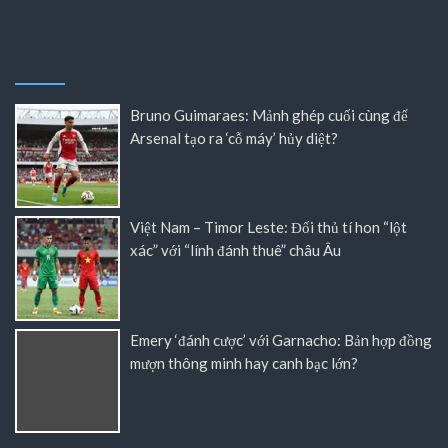
Bruno Guimaraes: Mảnh ghép cuối cùng để
Arsenal tạo ra ‘cỗ máy’ hủy diệt?
Việt Nam – Timor Leste: Đối thủ tí hon “lột
xác” với “lính đánh thuê” châu Âu
Emery ‘đánh cược’ với Garnacho: Bản hợp đồng
mượn thông minh hay canh bạc lớn?