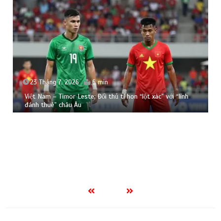
23 Tháng 7, 2026
6 min
Việt Nam – Timor Leste: Đối thủ tí hon “lột xác” với “lính
đánh thuê” châu Âu