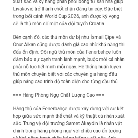
xuất sắc và kỹ năng phân phối bóng từ sân nhà giúp
Livaković trở thành chốt chặn đáng tin cậy. Đặc biệt
trong bối cảnh World Cup 2026, anh được kỳ vọng
sẽ là thủ môn số một của đội tuyển Croatia.
Bên cạnh đó, các thủ môn dự bị như İsmail Çipe và
Onur Alkan cũng được đánh giá cao nhờ khả năng thi
đấu ổn định. Đội ngũ thủ môn của Fenerbahçe luôn
đảm bảo sự cạnh tranh lành mạnh, buộc mỗi cá nhân
phải nỗ lực hết mình mỗi ngày. Hệ thống huấn luyện
thủ môn chuyên biệt với các chuyên gia hàng đầu
giúp nâng cao trình độ toàn diện cho từng cầu thủ.
=== Hàng Phòng Ngự Chất Lượng Cao ===
Hàng thủ của Fenerbahçe được xây dựng với sự kết
hợp giữa sức mạnh thể chất và kỹ thuật cá nhân xuất
sắc. Trung vệ đội trưởng Samet Akaydin là nhân vật
chính trong hàng phòng ngự với chiều cao ấn tượng