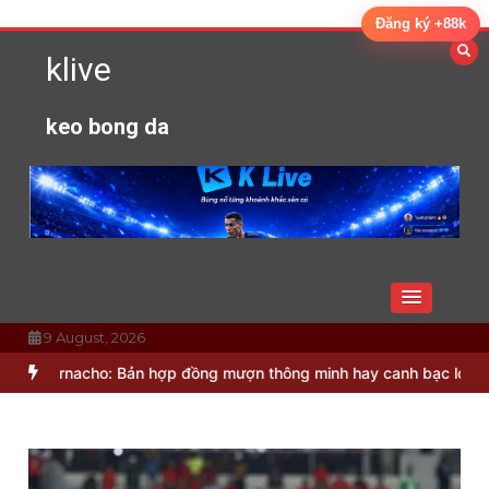
Skip
Đăng ký +88k
to
klive
content
keo bong da
9 August, 2026
arnacho: Bản hợp đồng mượn thông minh hay canh bạc lớn?
Bruno 