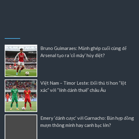
Bruno Guimaraes: Mảnh ghép cuối cùng để
Arsenal tạo ra ‘cỗ máy’ hủy diệt?
Việt Nam – Timor Leste: Đối thủ tí hon “lột
xác” với “lính đánh thuê” châu Âu
Emery ‘đánh cược’ với Garnacho: Bản hợp đồng
mượn thông minh hay canh bạc lớn?