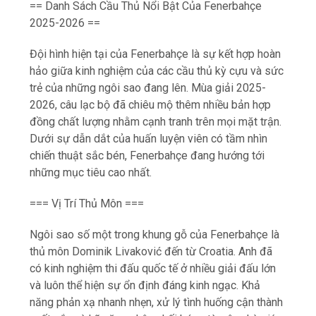
== Danh Sách Cầu Thủ Nổi Bật Của Fenerbahçe
2025-2026 ==
Đội hình hiện tại của Fenerbahçe là sự kết hợp hoàn
hảo giữa kinh nghiệm của các cầu thủ kỳ cựu và sức
trẻ của những ngôi sao đang lên. Mùa giải 2025-
2026, câu lạc bộ đã chiêu mộ thêm nhiều bản hợp
đồng chất lượng nhằm cạnh tranh trên mọi mặt trận.
Dưới sự dẫn dắt của huấn luyện viên có tầm nhìn
chiến thuật sắc bén, Fenerbahçe đang hướng tới
những mục tiêu cao nhất.
=== Vị Trí Thủ Môn ===
Ngôi sao số một trong khung gỗ của Fenerbahçe là
thủ môn Dominik Livaković đến từ Croatia. Anh đã
có kinh nghiệm thi đấu quốc tế ở nhiều giải đấu lớn
và luôn thể hiện sự ổn định đáng kinh ngạc. Khả
năng phản xạ nhanh nhẹn, xử lý tình huống cận thành