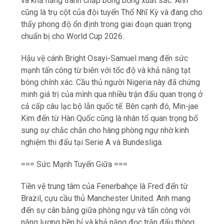
và khả năng tranh chấp bóng bổng xuất sắc. Anh
cũng là trụ cột của đội tuyển Thổ Nhĩ Kỳ và đang cho
thấy phong độ ổn định trong giai đoạn quan trọng
chuẩn bị cho World Cup 2026.
Hậu vệ cánh Bright Osayi-Samuel mang đến sức
mạnh tấn công từ biên với tốc độ và khả năng tạt
bóng chính xác. Cầu thủ người Nigeria này đã chứng
minh giá trị của mình qua nhiều trận đấu quan trọng ở
cả cấp câu lạc bộ lẫn quốc tế. Bên cạnh đó, Min-jae
Kim đến từ Hàn Quốc cũng là nhân tố quan trọng bổ
sung sự chắc chắn cho hàng phòng ngự nhờ kinh
nghiệm thi đấu tại Serie A và Bundesliga.
=== Sức Mạnh Tuyến Giữa ===
Tiền vệ trung tâm của Fenerbahçe là Fred đến từ
Brazil, cựu cầu thủ Manchester United. Anh mang
đến sự cân bằng giữa phòng ngự và tấn công với
năng lượng bền bỉ và khả năng đọc trận đấu thông