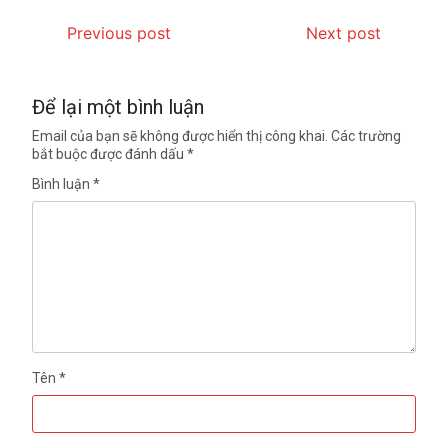
Previous post
Next post
Để lại một bình luận
Email của bạn sẽ không được hiển thị công khai.
Các trường
bắt buộc được đánh dấu
*
Bình luận
*
Tên
*