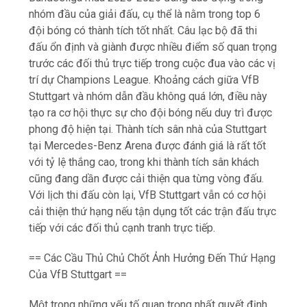
nhóm đầu của giải đấu, cụ thể là nằm trong top 6
đội bóng có thành tích tốt nhất. Câu lạc bộ đã thi
đấu ổn định và giành được nhiều điểm số quan trọng
trước các đối thủ trực tiếp trong cuộc đua vào các vị
trí dự Champions League. Khoảng cách giữa VfB
Stuttgart và nhóm dẫn đầu không quá lớn, điều này
tạo ra cơ hội thực sự cho đội bóng nếu duy trì được
phong độ hiện tại. Thành tích sân nhà của Stuttgart
tại Mercedes-Benz Arena được đánh giá là rất tốt
với tỷ lệ thắng cao, trong khi thành tích sân khách
cũng đang dần được cải thiện qua từng vòng đấu.
Với lịch thi đấu còn lại, VfB Stuttgart vẫn có cơ hội
cải thiện thứ hạng nếu tận dụng tốt các trận đấu trực
tiếp với các đối thủ cạnh tranh trực tiếp.
== Các Cầu Thủ Chủ Chốt Ảnh Hưởng Đến Thứ Hạng
Của VfB Stuttgart ==
Một trong những yếu tố quan trọng nhất quyết định