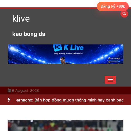
Skip
Đăng ký +88k
to
klive
content
keo bong da
8 August, 2026
arnacho: Bản hợp đồng mượn thông minh hay canh bạc lớn?
Bruno G