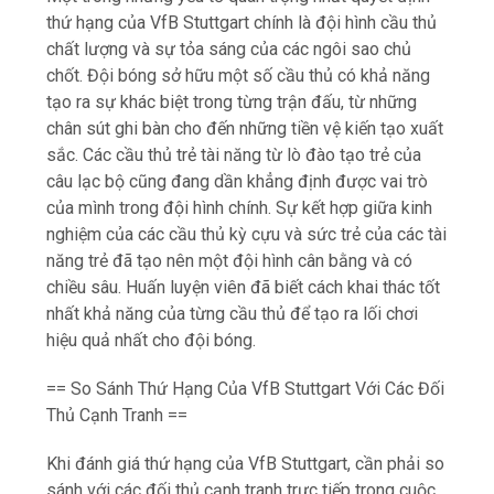
thứ hạng của VfB Stuttgart chính là đội hình cầu thủ
chất lượng và sự tỏa sáng của các ngôi sao chủ
chốt. Đội bóng sở hữu một số cầu thủ có khả năng
tạo ra sự khác biệt trong từng trận đấu, từ những
chân sút ghi bàn cho đến những tiền vệ kiến tạo xuất
sắc. Các cầu thủ trẻ tài năng từ lò đào tạo trẻ của
câu lạc bộ cũng đang dần khẳng định được vai trò
của mình trong đội hình chính. Sự kết hợp giữa kinh
nghiệm của các cầu thủ kỳ cựu và sức trẻ của các tài
năng trẻ đã tạo nên một đội hình cân bằng và có
chiều sâu. Huấn luyện viên đã biết cách khai thác tốt
nhất khả năng của từng cầu thủ để tạo ra lối chơi
hiệu quả nhất cho đội bóng.
== So Sánh Thứ Hạng Của VfB Stuttgart Với Các Đối
Thủ Cạnh Tranh ==
Khi đánh giá thứ hạng của VfB Stuttgart, cần phải so
sánh với các đối thủ cạnh tranh trực tiếp trong cuộc