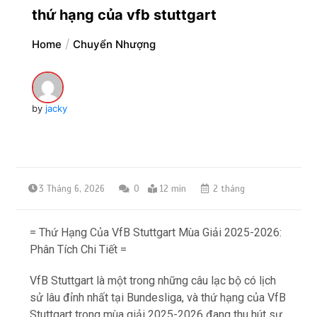
thứ hạng của vfb stuttgart
Home
Chuyển Nhượng
by
jacky
3 Tháng 6, 2026
0
12 min
2 tháng
= Thứ Hạng Của VfB Stuttgart Mùa Giải 2025-2026:
Phân Tích Chi Tiết =
VfB Stuttgart là một trong những câu lạc bộ có lịch
sử lâu đỉnh nhất tại Bundesliga, và thứ hạng của VfB
Stuttgart trong mùa giải 2025-2026 đang thu hút sự