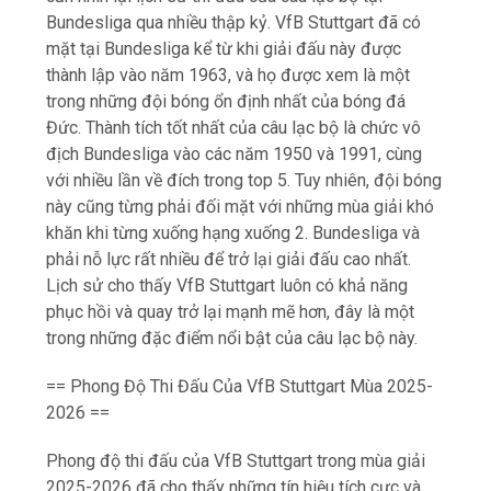
Bundesliga qua nhiều thập kỷ. VfB Stuttgart đã có
mặt tại Bundesliga kể từ khi giải đấu này được
thành lập vào năm 1963, và họ được xem là một
trong những đội bóng ổn định nhất của bóng đá
Đức. Thành tích tốt nhất của câu lạc bộ là chức vô
địch Bundesliga vào các năm 1950 và 1991, cùng
với nhiều lần về đích trong top 5. Tuy nhiên, đội bóng
này cũng từng phải đối mặt với những mùa giải khó
khăn khi từng xuống hạng xuống 2. Bundesliga và
phải nỗ lực rất nhiều để trở lại giải đấu cao nhất.
Lịch sử cho thấy VfB Stuttgart luôn có khả năng
phục hồi và quay trở lại mạnh mẽ hơn, đây là một
trong những đặc điểm nổi bật của câu lạc bộ này.
== Phong Độ Thi Đấu Của VfB Stuttgart Mùa 2025-
2026 ==
Phong độ thi đấu của VfB Stuttgart trong mùa giải
2025-2026 đã cho thấy những tín hiệu tích cực và