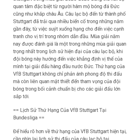
quan tâm đặc biệt từ người hâm mộ bóng đá Đức
cũng như khắp châu Âu. Câu lạc bộ đến từ thành phố
Stuttgart đã trải qua nhiều biến cố trong những năm
gần đây, từ việc suýt xuống hạng cho đến việc cạnh
tranh cho vị trí trong nhóm dẫn đầu. Mùa giải năm
nay được đánh giá là một trong những mùa giải quan
trọng nhất trong lịch sử hiện đại của câu lạc bộ, khi
đội bóng này hướng đến việc khẳng định vị thế của
mình tại giải đấu hàng đầu nước Đức. Thứ hạng của
VfB Stuttgart không chỉ phản ánh phong độ thi đấu
mà còn liên quan mật thiết đến tham vọng của đội
bóng trong bối cảnh chuẩn bị cho các giải đấu lớn
sắp tới.
== Lịch Sử Thứ Hạng Của VfB Stuttgart Tại
Bundesliga ==
Để hiểu rõ hơn về thứ hạng của VfB Stuttgart hiện tại,
cần nhìn lại lịch sử thi đấu của câu lạc bộ tại