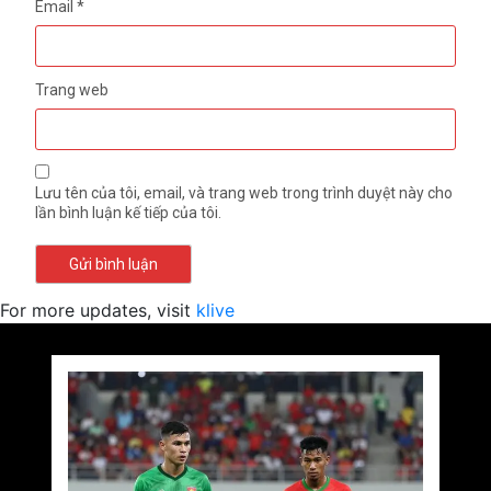
Email
*
Trang web
Lưu tên của tôi, email, và trang web trong trình duyệt này cho
lần bình luận kế tiếp của tôi.
For more updates, visit
klive
Emery ‘đánh cược’ với Garnacho: Bản hợp đồng